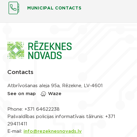
MUNICIPAL CONTACTS
Contacts
Atbrīvošanas aleja 95a, Rēzekne, LV-4601
See on map
Waze
Phone:
+371 64622238
Pašvaldības policijas informatīvais tālrunis:
+371
29411411
E-mail:
info@rezeknesnovads.lv