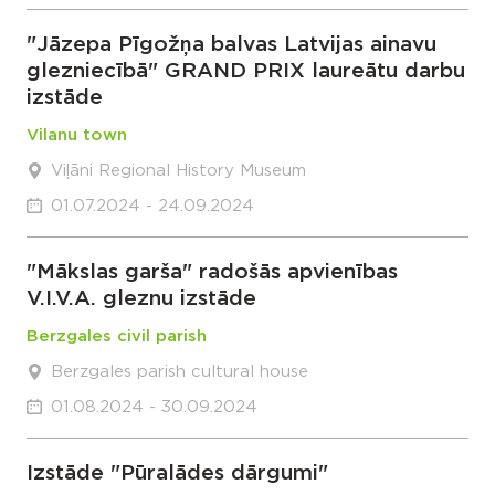
"Jāzepa Pīgožņa balvas Latvijas ainavu
glezniecībā" GRAND PRIX laureātu darbu
izstāde
Vilanu town
Viļāni Regional History Museum
01.07.2024 - 24.09.2024
"Mākslas garša" radošās apvienības
V.I.V.A. gleznu izstāde
Berzgales civil parish
Berzgales parish cultural house
01.08.2024 - 30.09.2024
Izstāde "Pūralādes dārgumi"