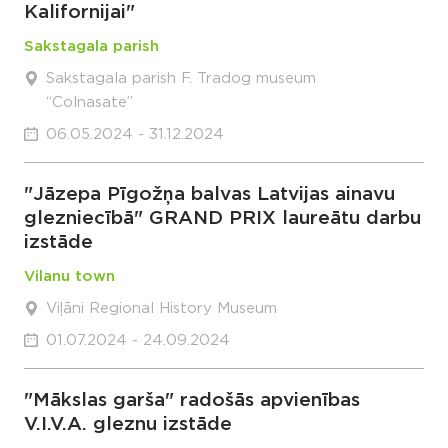
Kalifornijai"
Sakstagala parish
Sakstagala parish F. Tradog museum
“Colnasate”
06.05.2024 - 31.12.2024
"Jāzepa Pīgožņa balvas Latvijas ainavu
glezniecībā" GRAND PRIX laureātu darbu
izstāde
Vilanu town
Viļāni Regional History Museum
01.07.2024 - 24.09.2024
"Mākslas garša" radošās apvienības
V.I.V.A. gleznu izstāde