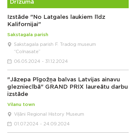
Drīzumā
Izstāde "No Latgales laukiem līdz
Kalifornijai"
Sakstagala parish
Sakstagala parish F. Tradog museum
“Colnasate”
06.05.2024 - 31.12.2024
"Jāzepa Pīgožņa balvas Latvijas ainavu
glezniecībā" GRAND PRIX laureātu darbu
izstāde
Vilanu town
Viļāni Regional History Museum
01.07.2024 - 24.09.2024