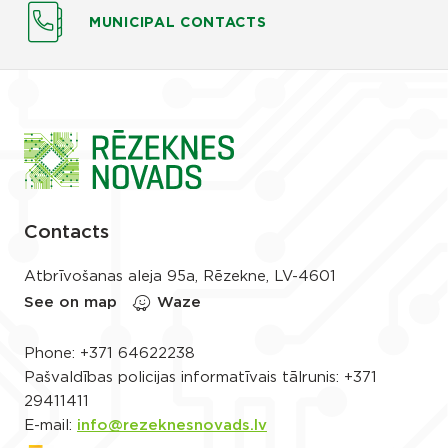
MUNICIPAL CONTACTS
Contacts
Atbrīvošanas aleja 95a, Rēzekne, LV-4601
See on map
Waze
Phone:
+371 64622238
Pašvaldības policijas informatīvais tālrunis:
+371
29411411
E-mail:
info@rezeknesnovads.lv