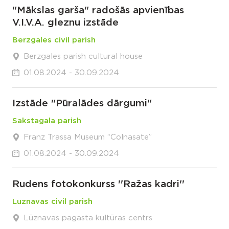
"Mākslas garša" radošās apvienības
V.I.V.A. gleznu izstāde
Berzgales civil parish
Berzgales parish cultural house
01.08.2024 - 30.09.2024
Izstāde "Pūralādes dārgumi"
Sakstagala parish
Franz Trassa Museum “Colnasate”
01.08.2024 - 30.09.2024
Rudens fotokonkurss ''Ražas kadri''
Luznavas civil parish
Lūznavas pagasta kultūras centrs