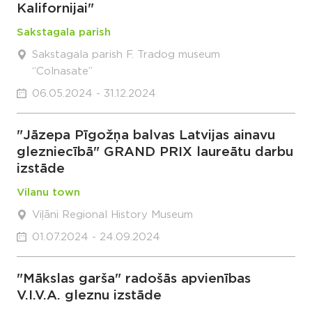
Kalifornijai"
Sakstagala parish
Sakstagala parish F. Tradog museum
“Colnasate”
06.05.2024 - 31.12.2024
"Jāzepa Pīgožņa balvas Latvijas ainavu
glezniecībā" GRAND PRIX laureātu darbu
izstāde
Vilanu town
Viļāni Regional History Museum
01.07.2024 - 24.09.2024
"Mākslas garša" radošās apvienības
V.I.V.A. gleznu izstāde