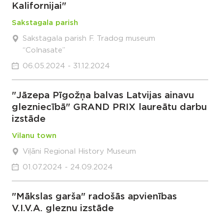
Kalifornijai"
Sakstagala parish
Sakstagala parish F. Tradog museum
“Colnasate”
06.05.2024 - 31.12.2024
"Jāzepa Pīgožņa balvas Latvijas ainavu
glezniecībā" GRAND PRIX laureātu darbu
izstāde
Vilanu town
Viļāni Regional History Museum
01.07.2024 - 24.09.2024
"Mākslas garša" radošās apvienības
V.I.V.A. gleznu izstāde