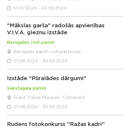
01.07.2024 - 24.09.2024
"Mākslas garša" radošās apvienības
V.I.V.A. gleznu izstāde
Berzgales civil parish
Berzgales parish cultural house
01.08.2024 - 30.09.2024
Izstāde "Pūralādes dārgumi"
Sakstagala parish
Franz Trassa Museum “Colnasate”
01.08.2024 - 30.09.2024
Rudens fotokonkurss ''Ražas kadri''