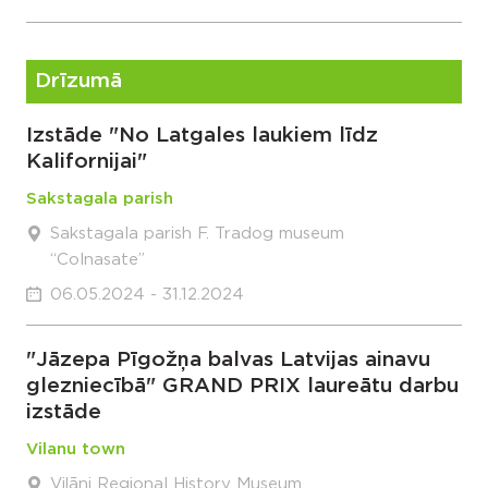
Drīzumā
Izstāde "No Latgales laukiem līdz
Kalifornijai"
Sakstagala parish
Sakstagala parish F. Tradog museum
“Colnasate”
06.05.2024 - 31.12.2024
"Jāzepa Pīgožņa balvas Latvijas ainavu
glezniecībā" GRAND PRIX laureātu darbu
izstāde
Vilanu town
Viļāni Regional History Museum