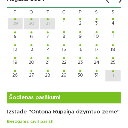
P
O
T
C
P
S
S
1
2
3
4
29
30
31
8
9
10
11
5
6
7
12
13
14
15
16
17
18
19
20
21
22
23
24
25
26
27
28
29
30
31
1
Šodienas pasākumi
Izstāde "Ontona Rupaiņa dzymtuo zeme"
Berzgales civil parish