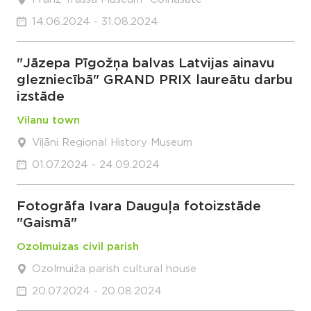
14.06.2024 - 31.08.2024
"Jāzepa Pīgožņa balvas Latvijas ainavu
glezniecībā" GRAND PRIX laureātu darbu
izstāde
Vilanu town
Viļāni Regional History Museum
01.07.2024 - 24.09.2024
Fotogrāfa Ivara Dauguļa fotoizstāde
"Gaismā"
Ozolmuizas civil parish
Ozolmuiža parish cultural house
20.07.2024 - 20.08.2024