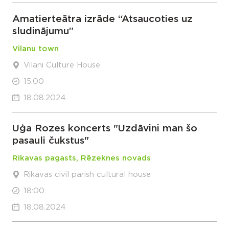
Amatierteātra izrāde “Atsaucoties uz
sludinājumu”
Vilanu town
Vilani Culture House
15:00
18.08.2024
Uģa Rozes koncerts "Uzdāvini man šo
pasauli čukstus"
Rikavas pagasts, Rēzeknes novads
Rikavas civil parish cultural house
18:00
18.08.2024