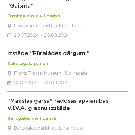
"Gaismā"
Ozolmuizas civil parish
Ozolmuiža parish cultural house
20.07.2024 - 20.08.2024
Izstāde "Pūralādes dārgumi"
Sakstagala parish
Franz Trassa Museum “Colnasate”
01.08.2024 - 30.09.2024
"Mākslas garša" radošās apvienības
V.I.V.A. gleznu izstāde
Berzgales civil parish
Berzgales parish cultural house