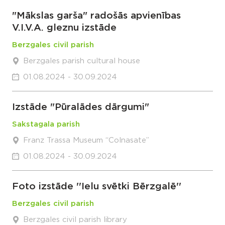
"Mākslas garša" radošās apvienības
V.I.V.A. gleznu izstāde
Berzgales civil parish
Berzgales parish cultural house
01.08.2024 - 30.09.2024
Izstāde "Pūralādes dārgumi"
Sakstagala parish
Franz Trassa Museum “Colnasate”
01.08.2024 - 30.09.2024
Foto izstāde ''Ielu svētki Bērzgalē''
Berzgales civil parish
Berzgales civil parish library