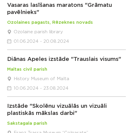
Vasaras lasīšanas maratons "Grāmatu
pavēlnieks"
Ozolaines pagasts, Rēzeknes novads
Ozolaine parish library
01.06.2024 - 20.08.2024
Diānas Apeles izstāde "Trauslais visums"
Maltas civil parish
History Museum of Malta
10.06.2024 - 23.08.2024
Izstāde "Skolēnu vizuālās un vizuāli
plastiskās mākslas darbi"
Sakstagala parish
Franz Trassa Museum “Colnasate”