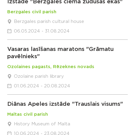
Izstāde "Bērzgales ciema zudušās ēkas"
Berzgales civil parish
Berzgales parish cultural house
06.05.2024 - 31.08.2024
Vasaras lasīšanas maratons "Grāmatu
pavēlnieks"
Ozolaines pagasts, Rēzeknes novads
Ozolaine parish library
01.06.2024 - 20.08.2024
Diānas Apeles izstāde "Trauslais visums"
Maltas civil parish
History Museum of Malta
10.06.2024 - 23.08.2024