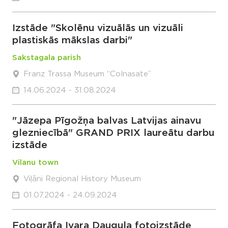
Izstāde "Skolēnu vizuālās un vizuāli
plastiskās mākslas darbi"
Sakstagala parish
Franz Trassa Museum “Colnasate”
14.06.2024 - 31.08.2024
"Jāzepa Pīgožņa balvas Latvijas ainavu
glezniecībā" GRAND PRIX laureātu darbu
izstāde
Vilanu town
Viļāni Regional History Museum
01.07.2024 - 24.09.2024
Fotogrāfa Ivara Dauguļa fotoizstāde