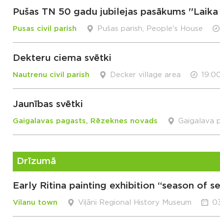
Pušas TN 50 gadu jubilejas pasākums ''Laika
Pusas civil parish
Pušas parish, People's House
Dekteru ciema svētki
Nautrenu civil parish
Decker village area
19:0
Jaunības svētki
Gaigalavas pagasts, Rēzeknes novads
Gaigalava p
Drīzumā
Early Ritina painting exhibition “season of s
Vilanu town
Viļāni Regional History Museum
03