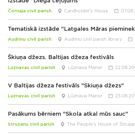
Izstāde "Diega ceļojums"
Čornaja civil parish
Cardholder's House
07.08.
Tematiskā izstāde "Latgales Māras pieminek
Audrinu civil parish
Audrinu civil parish library
Škiuņa džezs. Baltijas džeza festivāls
Luznavas civil parish
Lūznava Manor
22.08.20
V Baltijas džeza festivāls "Skiuņa džezs"
Luznavas civil parish
Lūznava Manor
23.08.20
Pasākums bērniem "Skola atkal mūs sauc"
Struzanu civil parish
The People's House of Struija