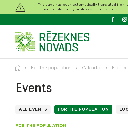
This page has been automatically translated from L
human translation by professional translators.
For the population
Calendar
For the
Events
ALL EVENTS
FOR THE POPULATION
LO
FOR THE POPULATION