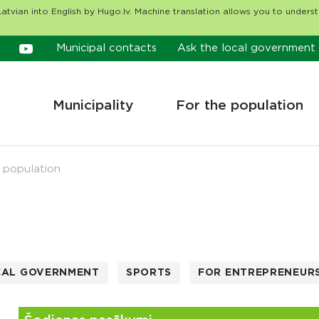
atvian into English by Hugo.lv. Machine translation allows you to unders
Municipal contacts
Ask the local government
Municipality
For the population
 population
CAL GOVERNMENT
SPORTS
FOR ENTREPRENEUR