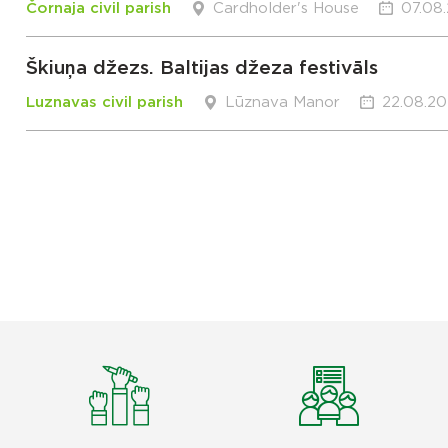
Čornaja civil parish
Cardholder's House
07.08.
Škiuņa džezs. Baltijas džeza festivāls
Luznavas civil parish
Lūznava Manor
22.08.20