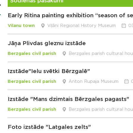
Šodienas pasākumi
Early Ritina painting exhibition “season of s
Vilanu town
Viļāni Regional History Museum
03
Jāņa Plivdas gleznu izstāde
Berzgales civil parish
Berzgales parish cultural ho
Izstāde"Ielu svētki Bērzgalē"
Berzgales civil parish
Anton Rupaja Museum
Izstāde "Mans dzimtais Bērzgales pagasts"
Berzgales civil parish
Berzgales parish cultural ho
Foto izstāde "Latgales zelts"