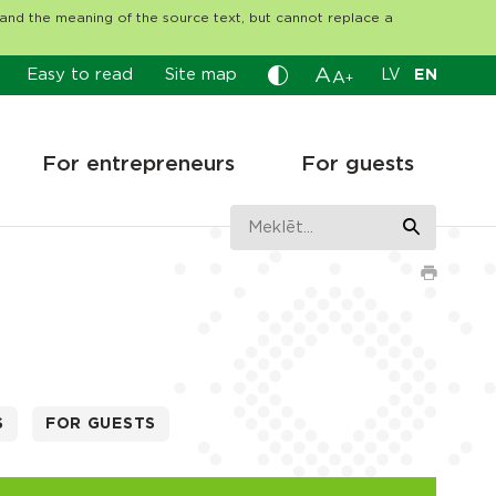
tand the meaning of the source text, but cannot replace a
A
Easy to read
Site map
LV
EN
A
+
For entrepreneurs
For guests
S
FOR GUESTS