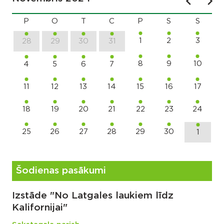
P
O
T
C
P
S
S
1
2
3
28
29
30
31
8
9
10
4
5
6
7
11
12
13
14
15
16
17
18
19
20
21
22
23
24
25
26
27
28
29
30
1
Šodienas pasākumi
Izstāde "No Latgales laukiem līdz
Kalifornijai"