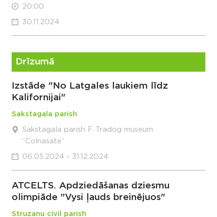
20:00
30.11.2024
Drīzumā
Izstāde "No Latgales laukiem līdz
Kalifornijai"
Sakstagala parish
Sakstagala parish F. Tradog museum
“Colnasate”
06.05.2024 - 31.12.2024
ATCELTS. Apdziedāšanas dziesmu
olimpiāde "Vysi ļauds breinējuos"
Struzanu civil parish