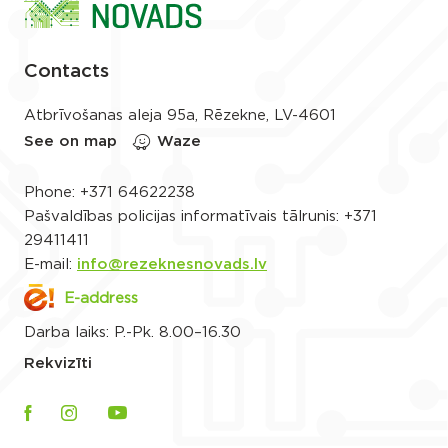
Contacts
Atbrīvošanas aleja 95a, Rēzekne, LV-4601
See on map
Waze
Phone:
+371 64622238
Pašvaldības policijas informatīvais tālrunis:
+371
29411411
E-mail:
info@rezeknesnovads.lv
E-address
Darba laiks: P.-Pk. 8.00–16.30
Rekvizīti