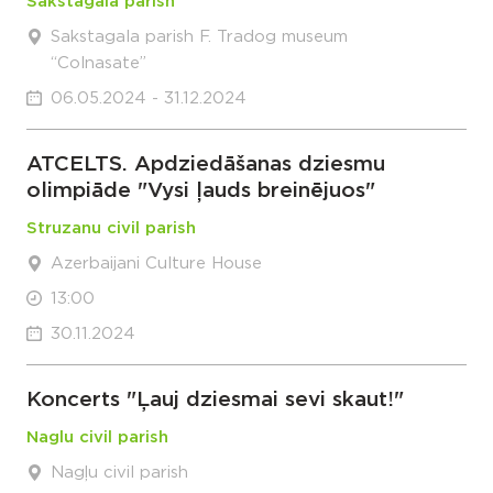
Sakstagala parish
Sakstagala parish F. Tradog museum
“Colnasate”
06.05.2024 - 31.12.2024
ATCELTS. Apdziedāšanas dziesmu
olimpiāde "Vysi ļauds breinējuos"
Struzanu civil parish
Azerbaijani Culture House
13:00
30.11.2024
Koncerts "Ļauj dziesmai sevi skaut!"
Naglu civil parish
Nagļu civil parish