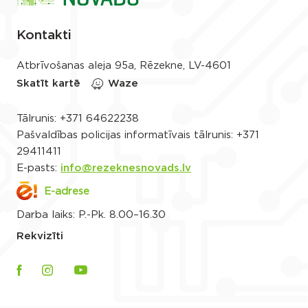
Kontakti
Atbrīvošanas aleja 95a, Rēzekne, LV-4601
Skatīt kartē
Waze
Tālrunis:
+371 64622238
Pašvaldības policijas informatīvais tālrunis:
+371
29411411
E-pasts:
info@rezeknesnovads.lv
E-adrese
Darba laiks: P.-Pk. 8.00–16.30
Rekvizīti