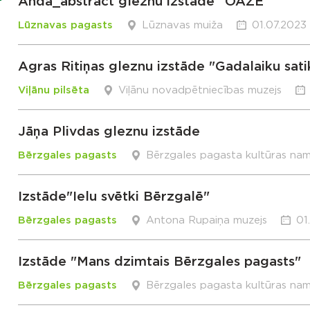
Anda_abstract gleznu izstāde “OĀZE”
Lūznavas pagasts
Lūznavas muiža
01.07.2023 
Agras Ritiņas gleznu izstāde "Gadalaiku sati
Viļānu pilsēta
Viļānu novadpētniecības muzejs
Jāņa Plivdas gleznu izstāde
Bērzgales pagasts
Bērzgales pagasta kultūras na
Izstāde"Ielu svētki Bērzgalē"
Bērzgales pagasts
Antona Rupaiņa muzejs
01
Izstāde "Mans dzimtais Bērzgales pagasts"
Bērzgales pagasts
Bērzgales pagasta kultūras na