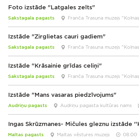
Foto izstāde "Latgales zelts"
Sakstagala pagasts
Franča Trasuna muzejs "Kolna
Izstāde "Zirglietas cauri gadiem"
Sakstagala pagasts
Franča Trasuna muzejs "Kolna
Izstāde "Krāsainie grīdas celiņi"
Sakstagala pagasts
Franča Trasuna muzejs "Kolna
Izstāde "Mans vasaras piedzīvojums"
Audriņu pagasts
Audriņu pagasta kultūras nams
Ingas Skrūzmanes- Mičules gleznu izstāde ''
Maltas pagasts
Maltas vēstures muzejs
08:00 