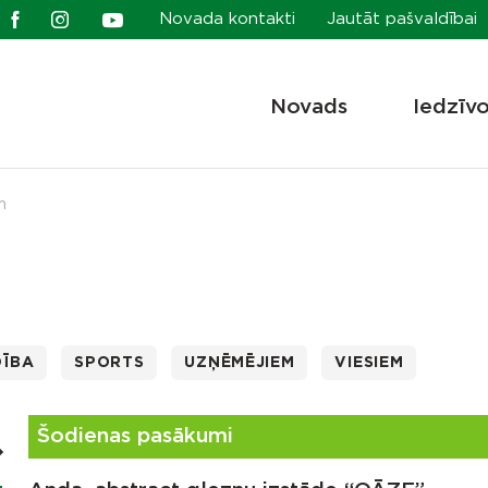
Novada kontakti
Jautāt pašvaldībai
Novads
Iedzīv
m
DĪBA
SPORTS
UZŅĒMĒJIEM
VIESIEM
Šodienas pasākumi