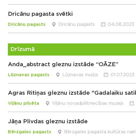
Dricānu pagasta svētki
Dricānu pagasts
Dricānu pagasts
04.08.2023 
Drīzumā
Anda_abstract gleznu izstāde “OĀZE”
Lūznavas pagasts
Lūznavas muiža
01.07.2023 
Agras Ritiņas gleznu izstāde "Gadalaiku sati
Viļānu pilsēta
Viļānu novadpētniecības muzejs
Jāņa Plivdas gleznu izstāde
Bērzgales pagasts
Bērzgales pagasta kultūras na