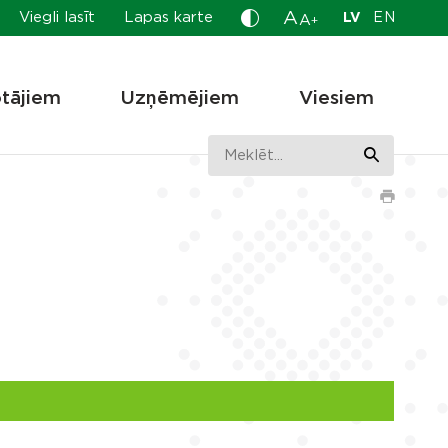
A
Viegli lasīt
Lapas karte
LV
EN
A
+
otājiem
Uzņēmējiem
Viesiem