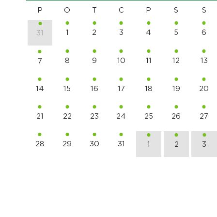
P
O
T
C
P
S
S
1
2
3
4
5
6
31
8
9
10
11
12
13
7
14
15
16
17
18
19
20
21
22
23
24
25
26
27
28
29
30
31
1
2
3