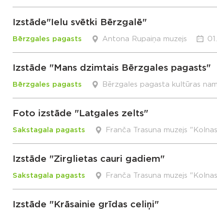
Izstāde"Ielu svētki Bērzgalē"
Bērzgales pagasts
Antona Rupaiņa muzejs
01
Izstāde "Mans dzimtais Bērzgales pagasts"
Bērzgales pagasts
Bērzgales pagasta kultūras na
Foto izstāde "Latgales zelts"
Sakstagala pagasts
Franča Trasuna muzejs "Kolna
Izstāde "Zirglietas cauri gadiem"
Sakstagala pagasts
Franča Trasuna muzejs "Kolna
Izstāde "Krāsainie grīdas celiņi"