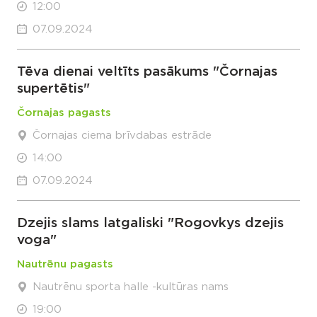
12:00
07.09.2024
Tēva dienai veltīts pasākums "Čornajas
supertētis"
Čornajas pagasts
Čornajas ciema brīvdabas estrāde
14:00
07.09.2024
Dzejis slams latgaliski "Rogovkys dzejis
voga"
Nautrēnu pagasts
Nautrēnu sporta halle -kultūras nams
19:00