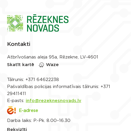
Kontakti
Atbrīvošanas aleja 95a, Rēzekne, LV-4601
Skatīt kartē
Waze
Tālrunis:
+371 64622238
Pašvaldības policijas informatīvais tālrunis:
+371
29411411
E-pasts:
info@rezeknesnovads.lv
E-adrese
Darba laiks: P.-Pk. 8.00–16.30
Rekvizīti