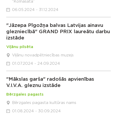
“Kolnasāta”
06.05.2024 - 31.12.2024
"Jāzepa Pīgožņa balvas Latvijas ainavu
glezniecībā" GRAND PRIX laureātu darbu
izstāde
Viļānu pilsēta
Viļānu novadpētniecības muzejs
01.07.2024 - 24.09.2024
"Mākslas garša" radošās apvienības
V.I.V.A. gleznu izstāde
Bērzgales pagasts
Bērzgales pagasta kultūras nams
01.08.2024 - 30.09.2024