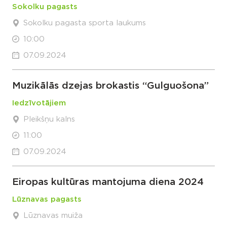
Sokolku pagasts
Sokolku pagasta sporta laukums
10:00
07.09.2024
Muzikālās dzejas brokastis “Gulguošona”
Iedzīvotājiem
Pleikšņu kalns
11:00
07.09.2024
Eiropas kultūras mantojuma diena 2024
Lūznavas pagasts
Lūznavas muiža