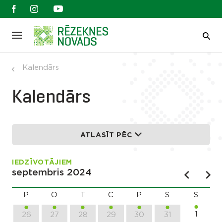
Kalendārs
Kalendārs
ATLASĪT PĒC
IEDZĪVOTĀJIEM
septembris 2024
P
O
T
C
P
S
S
1
26
27
28
29
30
31