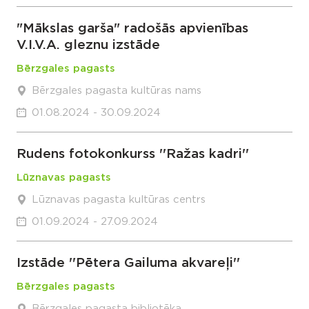
"Mākslas garša" radošās apvienības
V.I.V.A. gleznu izstāde
Bērzgales pagasts
Bērzgales pagasta kultūras nams
01.08.2024 - 30.09.2024
Rudens fotokonkurss ''Ražas kadri''
Lūznavas pagasts
Lūznavas pagasta kultūras centrs
01.09.2024 - 27.09.2024
Izstāde ''Pētera Gailuma akvareļi''
Bērzgales pagasts
Bērzgales pagasta bibliotēka