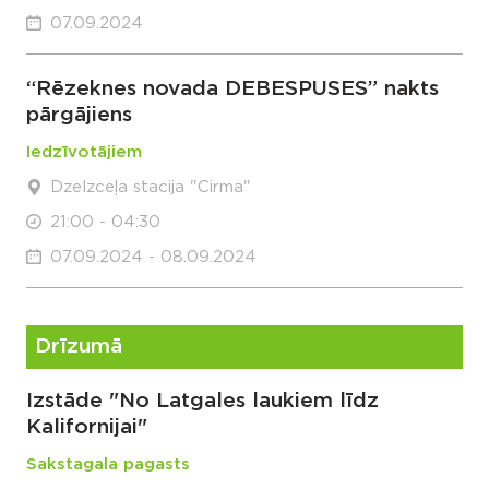
07.09.2024
“Rēzeknes novada DEBESPUSES” nakts
pārgājiens
Iedzīvotājiem
Dzelzceļa stacija "Cirma"
21:00 - 04:30
07.09.2024 - 08.09.2024
Drīzumā
Izstāde "No Latgales laukiem līdz
Kalifornijai"
Sakstagala pagasts