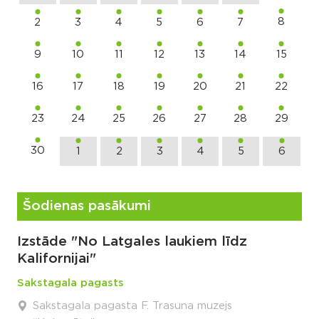
8
2
3
4
5
6
7
9
10
11
12
13
14
15
16
17
18
19
20
21
22
23
24
25
26
27
28
29
30
1
2
3
4
5
6
Šodienas pasākumi
Izstāde "No Latgales laukiem līdz
Kalifornijai"
Sakstagala pagasts
Sakstagala pagasta F. Trasuna muzejs