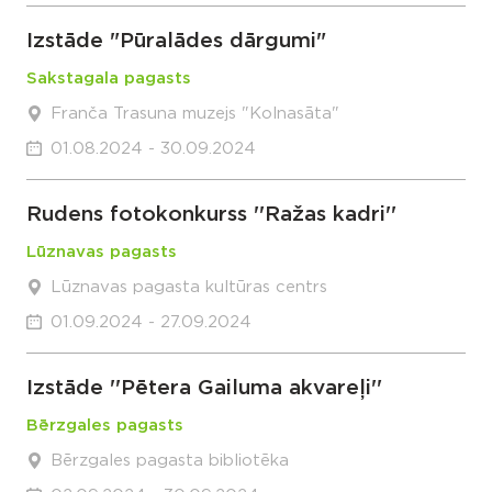
Izstāde "Pūralādes dārgumi"
Sakstagala pagasts
Franča Trasuna muzejs "Kolnasāta"
01.08.2024 - 30.09.2024
Rudens fotokonkurss ''Ražas kadri''
Lūznavas pagasts
Lūznavas pagasta kultūras centrs
01.09.2024 - 27.09.2024
Izstāde ''Pētera Gailuma akvareļi''
Bērzgales pagasts
Bērzgales pagasta bibliotēka