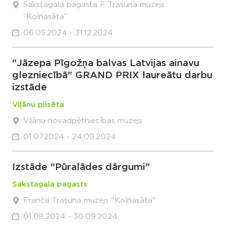
Sakstagala pagasta F. Trasuna muzejs
“Kolnasāta”
06.05.2024 - 31.12.2024
"Jāzepa Pīgožņa balvas Latvijas ainavu
glezniecībā" GRAND PRIX laureātu darbu
izstāde
Viļānu pilsēta
Viļānu novadpētniecības muzejs
01.07.2024 - 24.09.2024
Izstāde "Pūralādes dārgumi"
Sakstagala pagasts
Franča Trasuna muzejs "Kolnasāta"
01.08.2024 - 30.09.2024