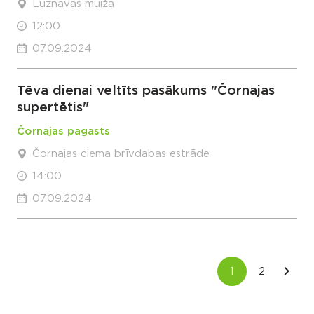
Lūznavas muiža
12:00
07.09.2024
Tēva dienai veltīts pasākums "Čornajas
supertētis"
Čornajas pagasts
Čornajas ciema brīvdabas estrāde
14:00
07.09.2024