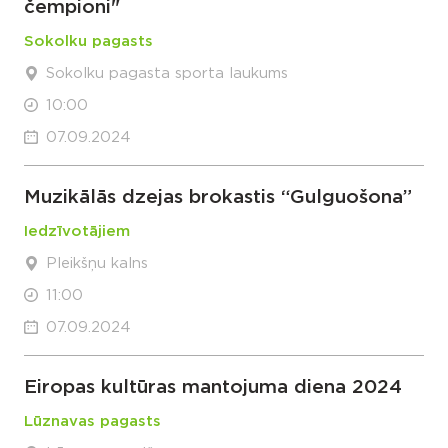
čempioni"
Sokolku pagasts
Sokolku pagasta sporta laukums
10:00
07.09.2024
Muzikālās dzejas brokastis “Gulguošona”
Iedzīvotājiem
Pleikšņu kalns
11:00
07.09.2024
Eiropas kultūras mantojuma diena 2024
Lūznavas pagasts