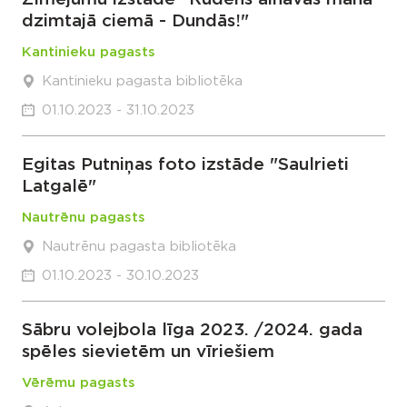
dzimtajā ciemā - Dundās!"
Kantinieku pagasts
Kantinieku pagasta bibliotēka
01.10.2023 - 31.10.2023
Egitas Putniņas foto izstāde "Saulrieti
Latgalē"
Nautrēnu pagasts
Nautrēnu pagasta bibliotēka
01.10.2023 - 30.10.2023
Sābru volejbola līga 2023. /2024. gada
spēles sievietēm un vīriešiem
Vērēmu pagasts