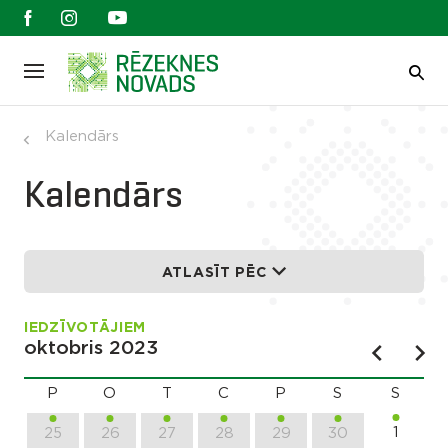
Kalendārs
Kalendārs
ATLASĪT PĒC
IEDZĪVOTĀJIEM
oktobris 2023
P
O
T
C
P
S
S
1
25
26
27
28
29
30