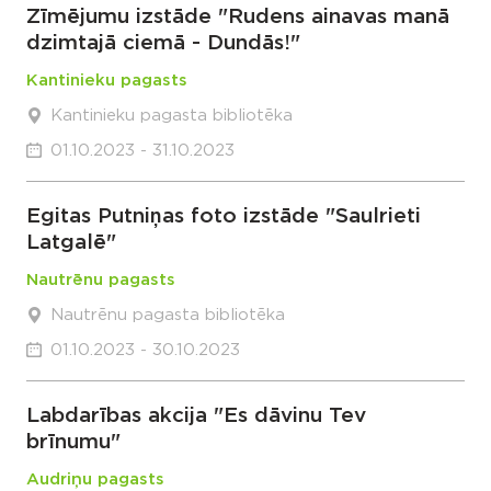
Zīmējumu izstāde "Rudens ainavas manā
dzimtajā ciemā - Dundās!"
Kantinieku pagasts
Kantinieku pagasta bibliotēka
01.10.2023 - 31.10.2023
Egitas Putniņas foto izstāde "Saulrieti
Latgalē"
Nautrēnu pagasts
Nautrēnu pagasta bibliotēka
01.10.2023 - 30.10.2023
Labdarības akcija "Es dāvinu Tev
brīnumu"
Audriņu pagasts