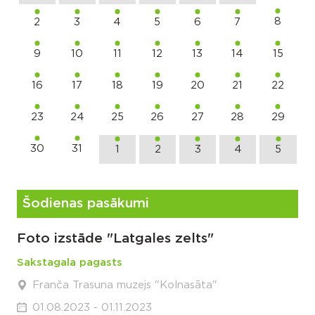
8
2
3
4
5
6
7
9
10
11
12
13
14
15
16
17
18
19
20
21
22
23
24
25
26
27
28
29
30
31
1
2
3
4
5
Šodienas pasākumi
Foto izstāde "Latgales zelts"
Sakstagala pagasts
Franča Trasuna muzejs "Kolnasāta"
01.08.2023 - 01.11.2023