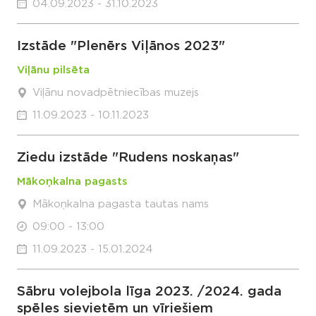
04.09.2023 - 31.10.2023
Izstāde "Plenērs Viļānos 2023"
Viļānu pilsēta
Viļānu novadpētniecības muzejs
11.09.2023 - 10.11.2023
Ziedu izstāde "Rudens noskaņas"
Mākoņkalna pagasts
Mākoņkalna pagasta tautas nams
09:00 - 13:00
11.09.2023 - 15.01.2024
Sābru volejbola līga 2023. /2024. gada
spēles sievietēm un vīriešiem