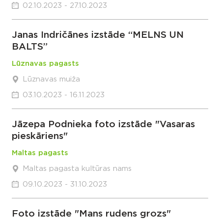
02.10.2023 - 27.10.2023
Janas Indričānes izstāde “MELNS UN
BALTS”
Lūznavas pagasts
Lūznavas muiža
03.10.2023 - 16.11.2023
Jāzepa Podnieka foto izstāde "Vasaras
pieskāriens"
Maltas pagasts
Maltas pagasta kultūras nams
09.10.2023 - 31.10.2023
Foto izstāde "Mans rudens grozs"