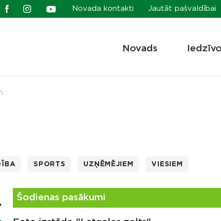
Novada kontakti
Jautāt pašvaldībai
Novads
Iedzīv
m
DĪBA
SPORTS
UZŅĒMĒJIEM
VIESIEM
Šodienas pasākumi