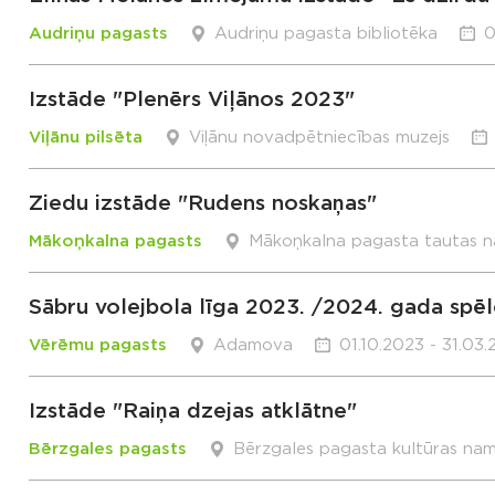
Audriņu pagasts
Audriņu pagasta bibliotēka
0
Izstāde "Plenērs Viļānos 2023"
Viļānu pilsēta
Viļānu novadpētniecības muzejs
Ziedu izstāde "Rudens noskaņas"
Mākoņkalna pagasts
Mākoņkalna pagasta tautas 
Sābru volejbola līga 2023. /2024. gada spēl
Vērēmu pagasts
Adamova
01.10.2023 - 31.03
Izstāde "Raiņa dzejas atklātne"
Bērzgales pagasts
Bērzgales pagasta kultūras na