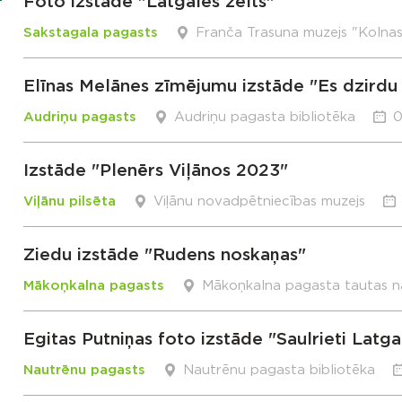
Foto izstāde "Latgales zelts"
Sakstagala pagasts
Franča Trasuna muzejs "Kolna
Elīnas Melānes zīmējumu izstāde "Es dzirdu 
Audriņu pagasts
Audriņu pagasta bibliotēka
0
Izstāde "Plenērs Viļānos 2023"
Viļānu pilsēta
Viļānu novadpētniecības muzejs
Ziedu izstāde "Rudens noskaņas"
Mākoņkalna pagasts
Mākoņkalna pagasta tautas 
Egitas Putniņas foto izstāde "Saulrieti Latga
Nautrēnu pagasts
Nautrēnu pagasta bibliotēka