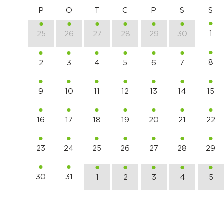
P
O
T
C
P
S
S
1
25
26
27
28
29
30
8
2
3
4
5
6
7
9
10
11
12
13
14
15
16
17
18
19
20
21
22
23
24
25
26
27
28
29
30
31
1
2
3
4
5