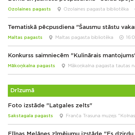
Ozolaines pagasts
Ozolaines pagasta bibliotēka
Tematiskā pēcpusdiena "Šausmu stāstu vaka
Maltas pagasts
Maltas pagasta bibliotēka
16:
Konkurss saimniecēm "Kulinārais mantojums
Mākoņkalna pagasts
Mākoņkalna pagasta tautas 
Drīzumā
Foto izstāde "Latgales zelts"
Sakstagala pagasts
Franča Trasuna muzejs "Kolna
Elīnas Melānes zīmējumu izstāde "Es dzirdu 