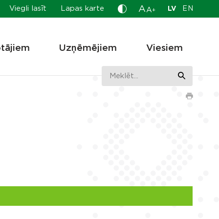
A
Viegli lasīt
Lapas karte
LV
EN
A
+
otājiem
Uzņēmējiem
Viesiem