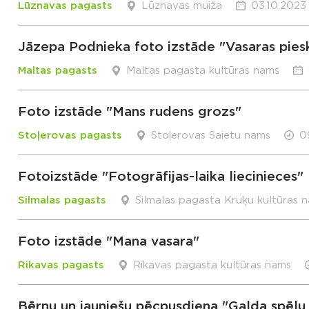
Lūznavas pagasts
Lūznavas muiža
03.10.2023 
Jāzepa Podnieka foto izstāde "Vasaras pies
Maltas pagasts
Maltas pagasta kultūras nams
Foto izstāde "Mans rudens grozs"
Stoļerovas pagasts
Stoļerovas Saietu nams
0
Fotoizstāde "Fotogrāfijas-laika liecinieces"
Silmalas pagasts
Silmalas pagasta Kruķu kultūras 
Foto izstāde "Mana vasara"
Rikavas pagasts
Rikavas pagasta kultūras nams
Bērnu un jauniešu pēcpusdiena "Galda spēļu 