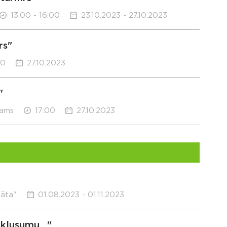
13:00 - 16:00
23.10.2023 - 27.10.2023
rs"
00
27.10.2023
"
nams
17:00
27.10.2023
sāta"
01.08.2023 - 01.11.2023
klusumu..."