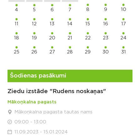
8
9
10
4
5
6
7
11
12
13
14
15
16
17
18
19
20
21
22
23
24
25
26
27
28
29
30
31
Šodienas pasākumi
Ziedu izstāde "Rudens noskaņas"
Mākoņkalna pagasts
Mākoņkalna pagasta tautas nams
09:00 - 13:00
11.09.2023 - 15.01.2024