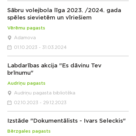
Sābru volejbola līga 2023. /2024. gada
spēles sievietēm un vīriešiem
Vērēmu pagasts
Adamova
01.10.2023 - 31.03.2024
Labdarības akcija "Es dāvinu Tev
brīnumu"
Audriņu pagasts
Audriņu pagasta bibliotēka
02.10.2023 - 29.12.2023
Izstāde "Dokumentālists - Ivars Seleckis"
Bērzgales pagasts