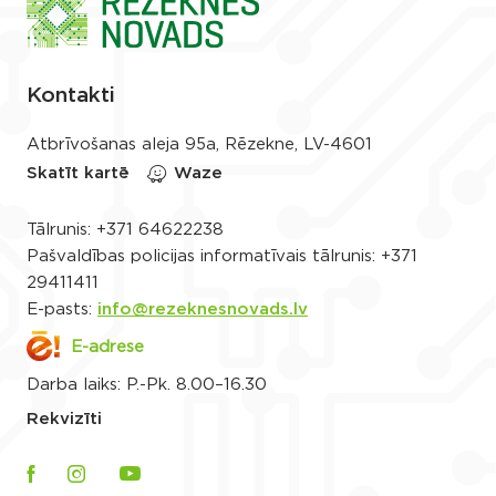
Kontakti
Atbrīvošanas aleja 95a, Rēzekne, LV-4601
Skatīt kartē
Waze
Tālrunis:
+371 64622238
Pašvaldības policijas informatīvais tālrunis:
+371
29411411
E-pasts:
info@rezeknesnovads.lv
E-adrese
Darba laiks: P.-Pk. 8.00–16.30
Rekvizīti