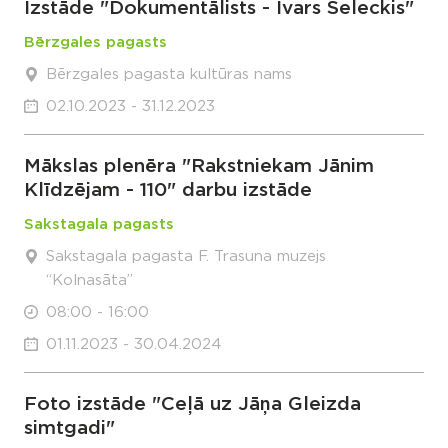
Izstāde "Dokumentālists - Ivars Seleckis"
Bērzgales pagasts
Bērzgales pagasta kultūras nams
02.10.2023 - 31.12.2023
Mākslas plenēra "Rakstniekam Jānim
Klīdzējam - 110" darbu izstāde
Sakstagala pagasts
Sakstagala pagasta F. Trasuna muzejs
“Kolnasāta”
08:00 - 16:00
01.11.2023 - 30.04.2024
Foto izstāde "Ceļā uz Jāņa Gleizda
simtgadi"