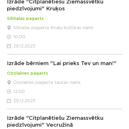
Izrāde "Citplanētiešu Ziemassvētku
piedzīvojumi" Kruķos
Silmalas pagasts
Silmalas pagasta Kruķu kultūras nams
10:00
29.12.2023
Izrāde bērniem "Lai prieks Tev un man!"
Ozolaines pagasts
Ozolaines pagasta tautas nams
12:00
29.12.2023
Izrāde "Citplanētiešu Ziemassvētku
piedzīvojumi" Vecružinā