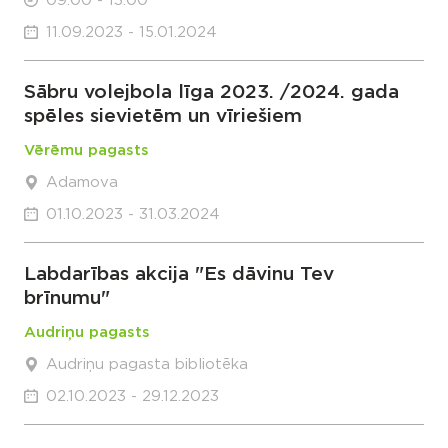
09:00 - 13:00
11.09.2023 - 15.01.2024
Sābru volejbola līga 2023. /2024. gada
spēles sievietēm un vīriešiem
Vērēmu pagasts
Adamova
01.10.2023 - 31.03.2024
Labdarības akcija "Es dāvinu Tev
brīnumu"
Audriņu pagasts
Audriņu pagasta bibliotēka
02.10.2023 - 29.12.2023