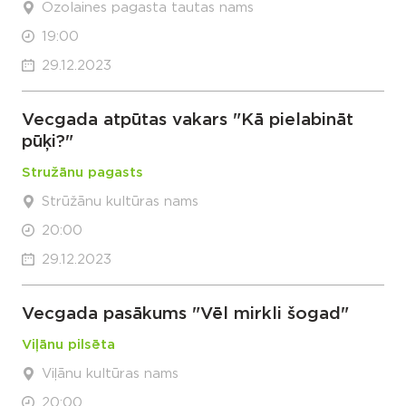
Ozolaines pagasta tautas nams
19:00
29.12.2023
Vecgada atpūtas vakars "Kā pielabināt
pūķi?"
Stružānu pagasts
Strūžānu kultūras nams
20:00
29.12.2023
Vecgada pasākums "Vēl mirkli šogad"
Viļānu pilsēta
Viļānu kultūras nams
20:00