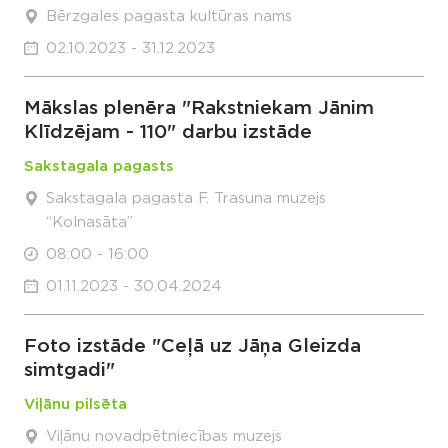
Bērzgales pagasta kultūras nams
02.10.2023 - 31.12.2023
Mākslas plenēra "Rakstniekam Jānim
Klīdzējam - 110" darbu izstāde
Sakstagala pagasts
Sakstagala pagasta F. Trasuna muzejs
“Kolnasāta”
08:00 - 16:00
01.11.2023 - 30.04.2024
Foto izstāde "Ceļā uz Jāņa Gleizda
simtgadi"
Viļānu pilsēta
Viļānu novadpētniecības muzejs