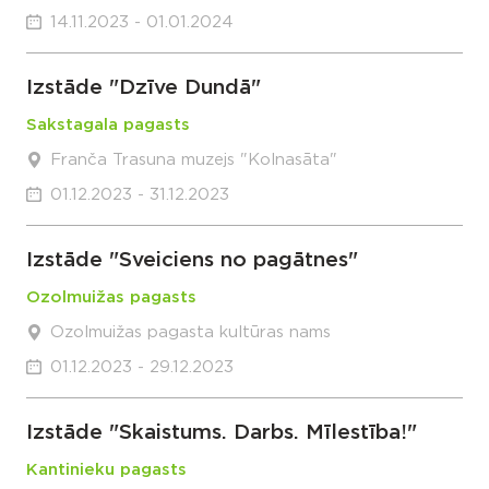
14.11.2023 - 01.01.2024
Izstāde "Dzīve Dundā"
Sakstagala pagasts
Franča Trasuna muzejs "Kolnasāta"
01.12.2023 - 31.12.2023
Izstāde "Sveiciens no pagātnes"
Ozolmuižas pagasts
Ozolmuižas pagasta kultūras nams
01.12.2023 - 29.12.2023
Izstāde "Skaistums. Darbs. Mīlestība!"
Kantinieku pagasts