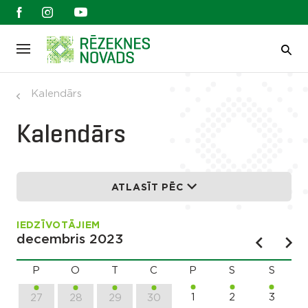
Kalendārs
Kalendārs
ATLASĪT PĒC
IEDZĪVOTĀJIEM
decembris 2023
P
O
T
C
P
S
S
1
2
3
27
28
29
30