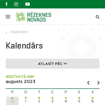
Kalendārs
Kalendārs
ATLASĪT PĒC
IEDZĪVOTĀJIEM
augusts 2023
P
O
T
C
P
S
S
1
2
3
4
5
6
31