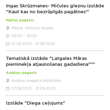
Ingas Skrūzmanes- Mičules gleznu izstāde
''Kaut kas no bezrūpīgās pagātnes"'
Maltas pagasts
Maltas vēstures muzejs
08:00 - 16:00
01.08.2023 - 31.08.2023
Tematiskā izstāde "Latgales Māras
pieminekļa atjaunošanas gadadiena"""
Audriņu pagasts
Audriņu pagasta bibliotēka
07.08.2023 - 31.08.2023
Izstāde "Diega ceļojums"