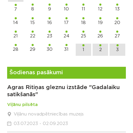
8
9
10
11
12
13
7
14
15
16
17
18
19
20
21
22
23
24
25
26
27
28
29
30
31
1
2
3
Šodienas pasākumi
Agras Ritiņas gleznu izstāde "Gadalaiku
satikšanās"
Viļānu pilsēta
Viļānu novadpētniecības muzejs
03.07.2023 - 02.09.2023