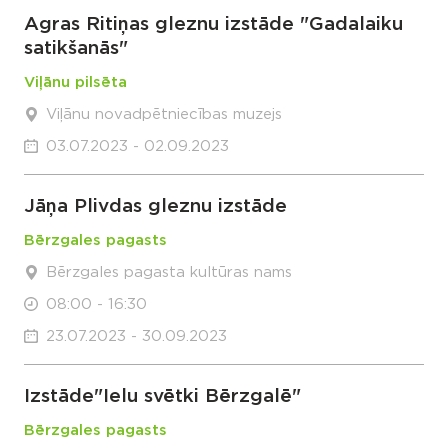
Agras Ritiņas gleznu izstāde "Gadalaiku
satikšanās"
Viļānu pilsēta
Viļānu novadpētniecības muzejs
03.07.2023 - 02.09.2023
Jāņa Plivdas gleznu izstāde
Bērzgales pagasts
Bērzgales pagasta kultūras nams
08:00 - 16:30
23.07.2023 - 30.09.2023
Izstāde"Ielu svētki Bērzgalē"
Bērzgales pagasts