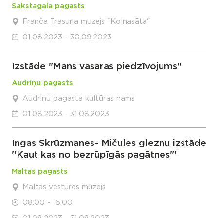
Sakstagala pagasts
Franča Trasuna muzejs "Kolnasāta"
01.08.2023 - 30.09.2023
Izstāde "Mans vasaras piedzīvojums"
Audriņu pagasts
Audriņu pagasta kultūras nams
01.08.2023 - 31.08.2023
Ingas Skrūzmanes- Mičules gleznu izstāde
''Kaut kas no bezrūpīgās pagātnes"'
Maltas pagasts
Maltas vēstures muzejs
08:00 - 16:00