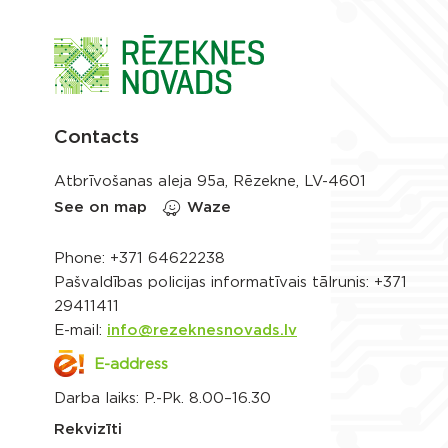
Contacts
Atbrīvošanas aleja 95a, Rēzekne, LV-4601
See on map
Waze
Phone:
+371 64622238
Pašvaldības policijas informatīvais tālrunis:
+371
29411411
E-mail:
info@rezeknesnovads.lv
E-address
Darba laiks: P.-Pk. 8.00–16.30
Rekvizīti