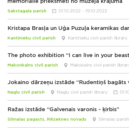
memoriālie priekšmeti no muzeja krājuma
Sakstagala parish
01.10.2022 - 19.10.2022
Kristapa Brasļa un Uģa Puzuļa keramikas dar
Kantinieku civil parish
Kantnieku civil parish library
The photo exhibition “I can live in your beas
Makonkalns civil parish
Makokalns civil parish librar
Jokaino dārzeņu izstāde “Rudentiņš bagāts v
Naglu civil parish
Nagļu civil parish library
01.1
Ražas izstāde “Galvenais varonis - ķirbis”
Silmalas pagasts, Rēzeknes novads
Silmalas paris