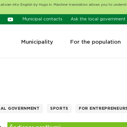
atvian into English by Hugo.lv. Machine translation allows you to unders
Municipal contacts
Ask the local government
Municipality
For the population
CAL GOVERNMENT
SPORTS
FOR ENTREPRENEUR