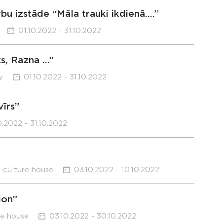
bu izstāde “Māla trauki ikdienā….”
01.10.2022 - 31.10.2022
ts, Razna …”
y
01.10.2022 - 31.10.2022
īrs”
0.2022 - 31.10.2022
h culture house
03.10.2022 - 10.10.2022
ion”
re house
03.10.2022 - 30.10.2022