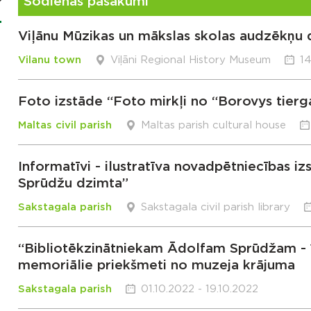
Šodienas pasākumi
Viļānu Mūzikas un mākslas skolas audzēkņu 
Vilanu town
Viļāni Regional History Museum
14
Foto izstāde “Foto mirkļi no “Borovys tierg
Maltas civil parish
Maltas parish cultural house
Informatīvi - ilustratīva novadpētniecības i
Sprūdžu dzimta”
Sakstagala parish
Sakstagala civil parish library
“Bibliotēkzinātniekam Ādolfam Sprūdžam - 1
memoriālie priekšmeti no muzeja krājuma
Sakstagala parish
01.10.2022 - 19.10.2022