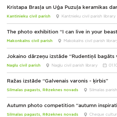
Kristapa Brasļa un Uģa Puzuļa keramikas dar
Kantinieku civil parish
Kantnieku civil parish library
The photo exhibition “I can live in your beas
Makonkalns civil parish
Makokalns civil parish librar
Jokaino dārzeņu izstāde “Rudentiņš bagāts v
Naglu civil parish
Nagļu civil parish library
01.1
Ražas izstāde “Galvenais varonis - ķirbis”
Silmalas pagasts, Rēzeknes novads
Silmalas paris
Autumn photo competition “autumn inspirat
Silmalas pagasts, Rēzeknes novads
Cheque cultu