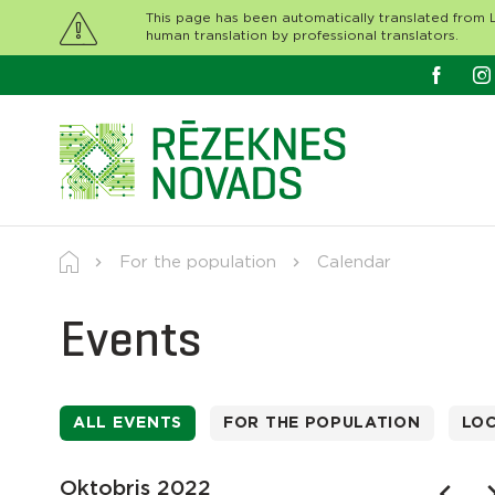
This page has been automatically translated from L
human translation by professional translators.
For the population
Calendar
Events
ALL EVENTS
FOR THE POPULATION
LO
Oktobris 2022