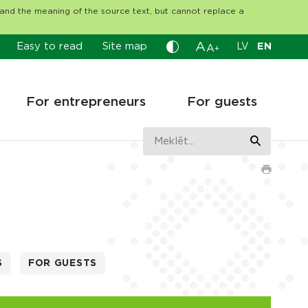
tand the meaning of the source text, but cannot replace a
A
Easy to read
Site map
LV
EN
A
+
For entrepreneurs
For guests
S
FOR GUESTS