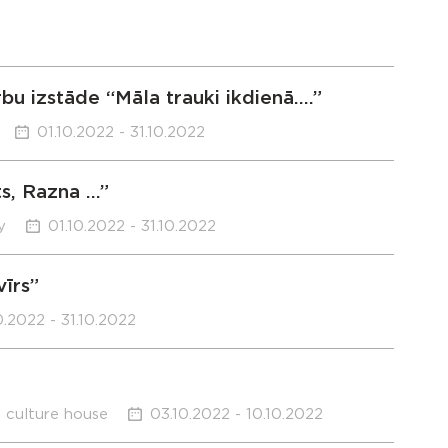
bu izstāde “Māla trauki ikdienā….”
01.10.2022 - 31.10.2022
ts, Razna …”
y
01.10.2022 - 31.10.2022
īrs”
0.2022 - 31.10.2022
h culture house
03.10.2022 - 10.10.2022