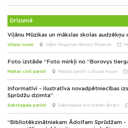
Drīzumā
Viļānu Mūzikas un mākslas skolas audzēkņu 
Vilanu town
Viļāni Regional History Museum
14
Foto izstāde “Foto mirkļi no “Borovys tierg
Maltas civil parish
Maltas parish cultural house
Informatīvi - ilustratīva novadpētniecības i
Sprūdžu dzimta”
Sakstagala parish
Sakstagala civil parish library
“Bibliotēkzinātniekam Ādolfam Sprūdžam - 1