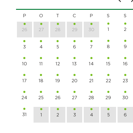
P
O
T
C
P
S
S
1
2
26
27
28
29
30
8
9
3
4
5
6
7
10
11
12
13
14
15
16
17
18
19
20
21
22
23
24
25
26
27
28
29
30
31
1
2
3
4
5
6