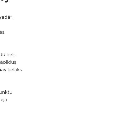
vadā”
.
as
R liels
papildus
av lielāks
punktu
pējā