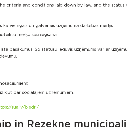
 the criteria and conditions laid down by law, and the status 
is kā vienīgais un galvenais uzņēmuma darbības mērķis
noteikto mērķu sasniegšanai
alsta pasākumus. Šo statusu ieguvis uzņēmums var ar uzņē
zdevumu.
 nosacījumiem;
reiz kļūt par sociālajiem uzņēmumiem.
tps://sua.lv/biedri/
ip in Rezekne municipali