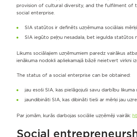
provision of cultural diversity, and the fulfilment of
social enterprise.
SIA statūtos ir definēts uzņēmuma sociālais mērķ
SIA iegūto peļņu nesadala, bet iegulda statūtos 
Likums sociālajiem uzņēmumiem paredz vairākus atb
ienākuma nodokli apliekamajā bāzē neietvert virkni i
The status of a social enterprise can be obtained:
jau esoši SIA, kas pielāgojuši savu darbību likuma
jaundibināti SIA, kas dibināti tieši ar mērķi jau uz
Par jomām, kurās darbojas sociālie uzņēmēji vairāk:
ht
Social entrepreneursh