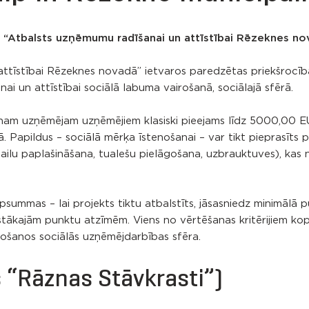
 “Atbalsts uzņēmumu radīšanai un attīstībai Rēzeknes no
ttīstībai Rēzeknes novadā” ietvaros paredzētas priekšrocīb
 un attīstībai sociālā labuma vairošanā, sociālajā sfērā.
nam uzņēmējam uzņēmējiem klasiski pieejams līdz 5000,00 EU
. Papildus – sociālā mērķa īstenošanai – var tikt pieprasīts 
ailu paplašināšana, tualešu pielāgošana, uzbrauktuves), kas n
summas – lai projekts tiktu atbalstīts, jāsasniedz minimālā 
gstākajām punktu atzīmēm. Viens no vērtēšanas kritērijiem ko
šanos sociālās uzņēmējdarbības sfēra.
 “Rāznas Stāvkrasti”)