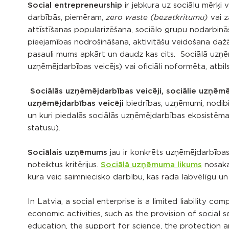
Social entrepreneurship
ir jebkura uz sociālu mērķ
darbībās, piemēram,
vai 
zero waste (bezatkritumu)
attīstīšanas popularizēšana, sociālo grupu nodarbinā
pieejamības nodrošināšana, aktivitāšu veidošana dažād
pasauli mums apkārt un daudz kas cits. Sociālā uzņ
uzņēmējdarbības veicējs) vai oficiāli noformēta, atbil
S
ociālās uzņēmējdarbības veicēji, sociālie uzņēmē
uzņēmējdarbības veicēji
biedrības, uzņēmumi, nodibi
un kuri piedalās sociālās uzņēmējdarbības ekosistēm
statusu).
Sociālais uzņēmums
jau ir konkrēts uzņēmējdarbības 
noteiktus kritērijus.
Sociālā uzņēmuma likums
nosaka,
kura veic saimniecisko darbību, kas rada labvēlīgu u
In Latvia, a social enterprise is a limited liability
economic activities, such as the provision of social se
education, the support for science, the protection 