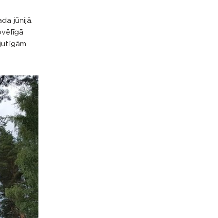
a jūnijā.
bvēlīgā
 jutīgām