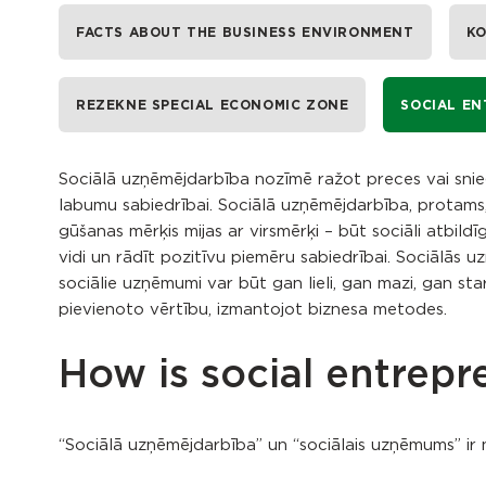
FACTS ABOUT THE BUSINESS ENVIRONMENT
KO
REZEKNE SPECIAL ECONOMIC ZONE
SOCIAL EN
Sociālā uzņēmējdarbība nozīmē ražot preces vai snieg
labumu sabiedrībai. Sociālā uzņēmējdarbība, protams
gūšanas mērķis mijas ar virsmērķi – būt sociāli atbildī
vidi un rādīt pozitīvu piemēru sabiedrībai. Sociālās u
sociālie uzņēmumi var būt gan lieli, gan mazi, gan sta
pievienoto vērtību, izmantojot biznesa metodes.
How is social entrepr
“Sociālā uzņēmējdarbība” un “sociālais uzņēmums” ir n