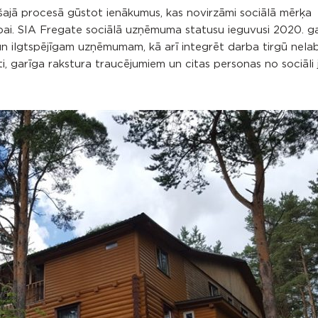
šajā procesā gūstot ienākumus, kas novirzāmi sociālā mērķa
ai. SIA Fregate sociālā uzņēmuma statusu ieguvusi 2020. gad
m un ilgtspējīgam uzņēmumam, kā arī integrēt darba tirgū nela
ti, garīga rakstura traucējumiem un citas personas no sociāli