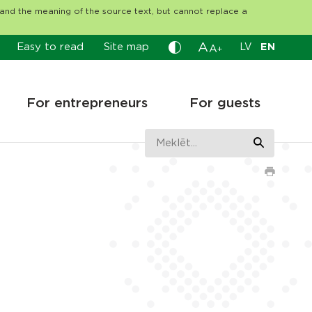
tand the meaning of the source text, but cannot replace a
A
Easy to read
Site map
LV
EN
A
+
For entrepreneurs
For guests