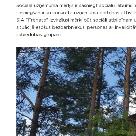
Sociālā uzņēmuma mērķis ir sasniegt sociālu labumu, 
sasniegšanai un konkrētā uzņēmuma darbības attīstīb
SIA "Fregate" izvirzījusi mērķi būt sociāli atbildīga
situācijā esošus bezdarbniekus, personas ar invaliditā
sabiedrības grupām.