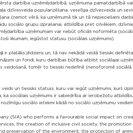
i vērsta darbība uzņēmējdarbībā, uzņēmuma pamatdarbībā vai
zaļa dzīvesveida popularizēšana, veselīga dzīvesveida un sevi
šana (ņemot vērā, ka uzņēmumā tik un tā nepieciešami darbin
u sociālo grupu izprašanai, atbildība pret cilvēkiem, dzīvni
ēmējdarbība uzņēmumam var nebūt oficiāli noformēta (sociāl
stoši likumam, iegūstot statusu (sociālais uzņēmums).
ji
ir plašāks jēdziens un, tā nav nekādā veidā tiesiski definēta
nājumi un fondi, kuru darbības būtība atbilst sociālajai uzņē
as veidošanā, tomēr to tiesiski nedefinē (nenoforomē sociā
veids un tiesisks statuss, kuru var iegūt uzņēmums, kurš izpil
 ka sociālais uzņēmums ir sabiedrība ar ierobežotu atbildību
n nozīmīgu sociālo ietekmi kādā no sociālo uzņēmumu veidiem
 company (SIA) who performs a favourable social impact on crea
rvices, the creation of inclusive civil society, the promotion
and preservation of the environment, the protection of anima