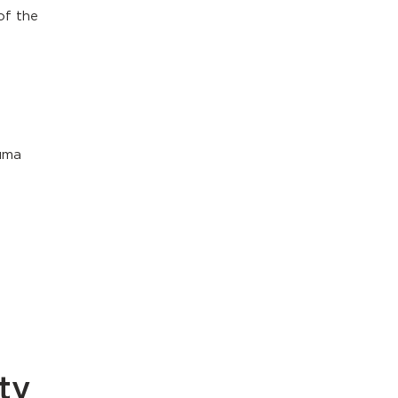
of the
muma
ty