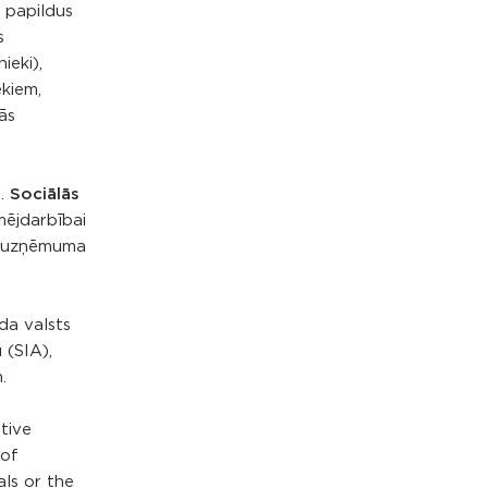
 papildus
s
ieki),
ekiem,
ās
.
Sociālās
mējdarbībai
lā uzņēmuma
da valsts
 (SIA),
.
tive
 of
ls or the