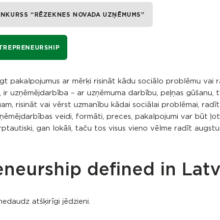
NKURSS “RĒZEKNES NOVADA UZŅĒMUMS”
TREPRENEURSHIP
t pakalpojumus ar mērķi risināt kādu sociālo problēmu vai r
, ir uzņēmējdarbība – ar uzņēmuma darbību, peļņas gūšanu, 
gam, risināt vai vērst uzmanību kādai sociālai problēmai, radīt
zņēmējdarbības veidi, formāti, preces, pakalpojumi var būt ļot
rptautiski, gan lokāli, taču tos visus vieno vēlme radīt augstu
eneurship defined in Latv
edaudz atšķirīgi jēdzieni.