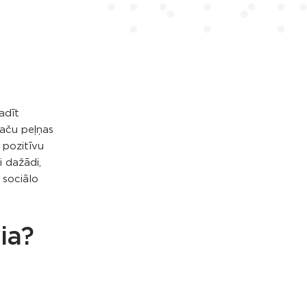
adīt
taču peļņas
 pozitīvu
i dažādi,
 sociālo
ia?