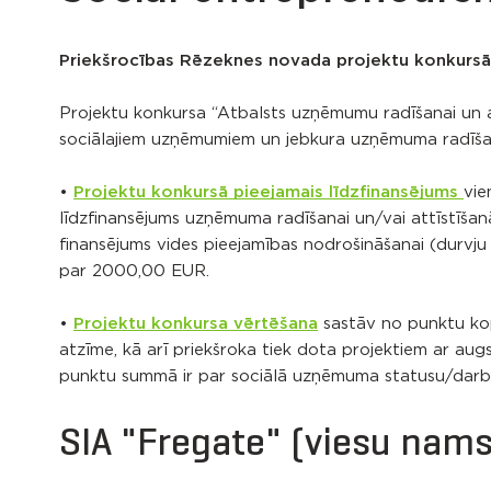
Priekšrocības Rēzeknes novada projektu konkursā
Projektu konkursa “Atbalsts uzņēmumu radīšanai un a
sociālajiem uzņēmumiem un jebkura uzņēmuma radīšanai
•
Projektu konkursā pieejamais līdzfinansējums
vie
līdzfinansējums uzņēmuma radīšanai un/vai attīstīšanā
finansējums vides pieejamības nodrošināšanai (durvju 
par 2000,00 EUR.
•
Projektu konkursa vērtēšana
sastāv no punktu kop
atzīme, kā arī priekšroka tiek dota projektiem ar au
punktu summā ir par sociālā uzņēmuma statusu/darbo
SIA "Fregate" (viesu nams