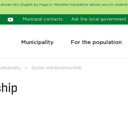
atvian into English by Hugo.lv. Machine translation allows you to unders
Municipal contacts
Ask the local government
Municipality
For the population
nicipality
Social entrepreneurship
ship