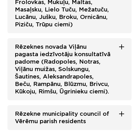
Frolovkas, Mukuļu, Maltas,
Masaļsku, Lielo Tuču, Mežatuču,
Lucānu, Jušku, Broku, Ornicānu,
Piziču, Trūpu ciemi)
Rēzeknes novada Viļānu
pagasta iedzīvotāju konsultatīvā
padome (Radopoles, Notras,
Viļānu muižas, Solskungu,
Šautines, Aleksandrapoles,
Beču, Rampānu, Blūzmu, Brivcu,
Kūkoju, Rimšu, Ūgrinieku ciemi).
Rēzekne municipality council of
Vērēmu parish residents