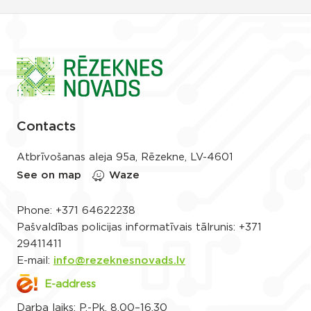
Contacts
Atbrīvošanas aleja 95a, Rēzekne, LV-4601
See on map
Waze
Phone:
+371 64622238
Pašvaldības policijas informatīvais tālrunis:
+371
29411411
E-mail:
info@rezeknesnovads.lv
E-address
Darba laiks: P.-Pk. 8.00–16.30