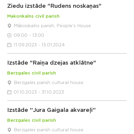
Ziedu izstāde "Rudens noskaņas"
Makonkalns civil parish
Mākoņkalns parish, People's House
09:00 - 13:00
11.09.2023 - 15.01.2024
Izstāde "Raiņa dzejas atklātne"
Berzgales civil parish
Berzgales parish cultural house
01.10.2023 - 31.10.2023
Izstāde ''Jura Gaigala akvareļi''
Berzgales civil parish
Berzgales parish cultural house