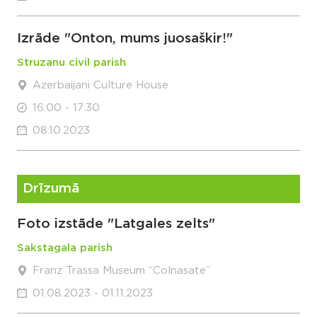
Izrāde "Onton, mums juosaškir!"
Struzanu civil parish
Azerbaijani Culture House
16:00 - 17:30
08.10.2023
Drīzumā
Foto izstāde "Latgales zelts"
Sakstagala parish
Franz Trassa Museum “Colnasate”
01.08.2023 - 01.11.2023