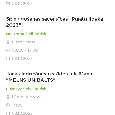
08.10.2023
Spiningošanas sacensības "Pujatu līdaka
2023"
Nautrenu civil parish
Pujātu ezers
08:00 - 13:00
08.10.2023
Janas Indričānes izstādes atklāšana
"MELNS UN BALTS"
Luznavas civil parish
Lūznava Manor
14:00
08.10.2023