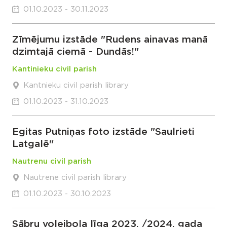
01.10.2023 - 30.11.2023
Zīmējumu izstāde "Rudens ainavas manā
dzimtajā ciemā - Dundās!"
Kantinieku civil parish
Kantnieku civil parish library
01.10.2023 - 31.10.2023
Egitas Putniņas foto izstāde "Saulrieti
Latgalē"
Nautrenu civil parish
Nautrene civil parish library
01.10.2023 - 30.10.2023
Sābru volejbola līga 2023. /2024. gada