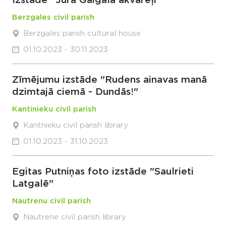
Izstāde ''Jura Gaigala akvareļi''
Berzgales civil parish
Berzgales parish cultural house
01.10.2023 - 30.11.2023
Zīmējumu izstāde "Rudens ainavas manā
dzimtajā ciemā - Dundās!"
Kantinieku civil parish
Kantnieku civil parish library
01.10.2023 - 31.10.2023
Egitas Putniņas foto izstāde "Saulrieti
Latgalē"
Nautrenu civil parish
Nautrene civil parish library