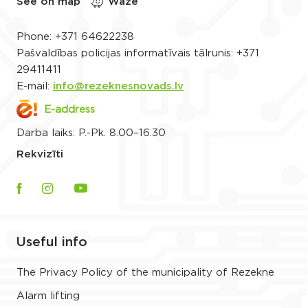
See on map
Waze
Phone:
+371 64622238
Pašvaldības policijas informatīvais tālrunis:
+371
29411411
E-mail:
info@rezeknesnovads.lv
E-address
Darba laiks: P.-Pk. 8.00–16.30
Rekvizīti
Useful info
The Privacy Policy of the municipality of Rezekne
Alarm lifting