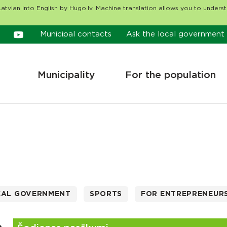
atvian into English by Hugo.lv. Machine translation allows you to unders
Municipal contacts
Ask the local government
Municipality
For the population
CAL GOVERNMENT
SPORTS
FOR ENTREPRENEUR