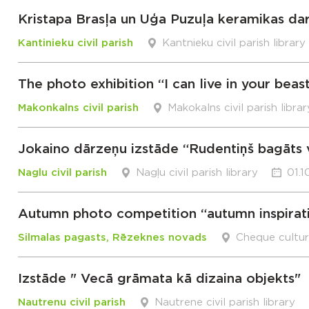
Kristapa Brasļa un Uģa Puzuļa keramikas dar
Kantinieku civil parish
Kantnieku civil parish library
The photo exhibition “I can live in your beas
Makonkalns civil parish
Makokalns civil parish librar
Jokaino dārzeņu izstāde “Rudentiņš bagāts v
Naglu civil parish
Nagļu civil parish library
01.1
Autumn photo competition “autumn inspirat
Silmalas pagasts, Rēzeknes novads
Cheque cultu
Izstāde " Vecā grāmata kā dizaina objekts"
Nautrenu civil parish
Nautrene civil parish library