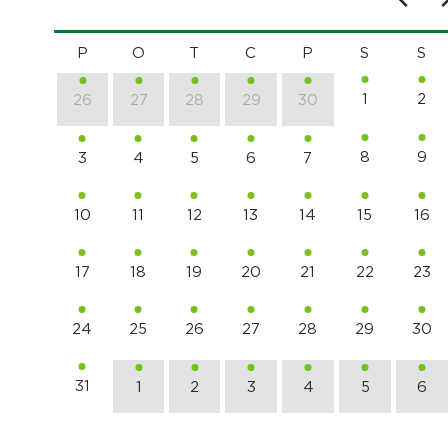
P
O
T
C
P
S
S
1
2
26
27
28
29
30
8
9
3
4
5
6
7
10
11
12
13
14
15
16
17
18
19
20
21
22
23
24
25
26
27
28
29
30
31
1
2
3
4
5
6