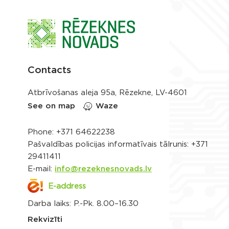
Contacts
Atbrīvošanas aleja 95a, Rēzekne, LV-4601
See on map
Waze
Phone:
+371 64622238
Pašvaldības policijas informatīvais tālrunis:
+371
29411411
E-mail:
info@rezeknesnovads.lv
E-address
Darba laiks: P.-Pk. 8.00–16.30
Rekvizīti