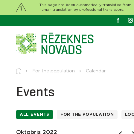
This page has been automatically translated from L
human translation by professional translators.
For the population
Calendar
Events
ALL EVENTS
FOR THE POPULATION
LO
Oktobris 2022