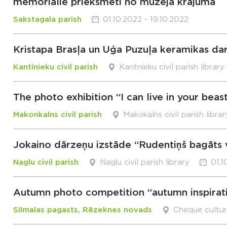
memoriālie priekšmeti no muzeja krājuma
Sakstagala parish
01.10.2022 - 19.10.2022
Kristapa Brasļa un Uģa Puzuļa keramikas dar
Kantinieku civil parish
Kantnieku civil parish library
The photo exhibition “I can live in your beas
Makonkalns civil parish
Makokalns civil parish librar
Jokaino dārzeņu izstāde “Rudentiņš bagāts v
Naglu civil parish
Nagļu civil parish library
01.1
Autumn photo competition “autumn inspirat
Silmalas pagasts, Rēzeknes novads
Cheque cultu