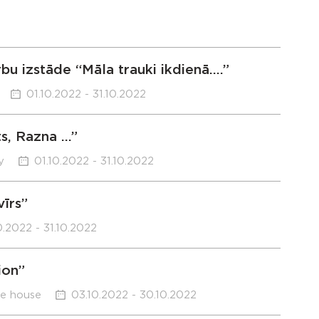
bu izstāde “Māla trauki ikdienā….”
01.10.2022 - 31.10.2022
ts, Razna …”
y
01.10.2022 - 31.10.2022
īrs”
0.2022 - 31.10.2022
ion”
re house
03.10.2022 - 30.10.2022