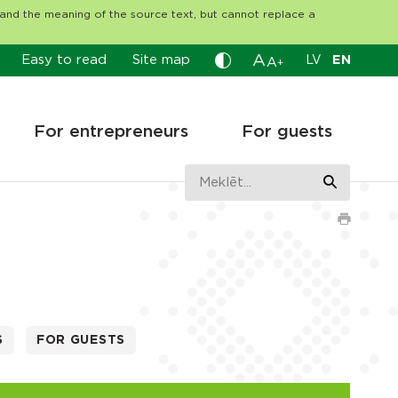
tand the meaning of the source text, but cannot replace a
A
Easy to read
Site map
LV
EN
A
+
For entrepreneurs
For guests
S
FOR GUESTS