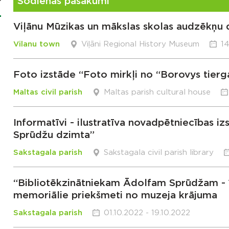
Šodienas pasākumi
Viļānu Mūzikas un mākslas skolas audzēkņu 
Vilanu town
Viļāni Regional History Museum
14
Foto izstāde “Foto mirkļi no “Borovys tierg
Maltas civil parish
Maltas parish cultural house
Informatīvi - ilustratīva novadpētniecības i
Sprūdžu dzimta”
Sakstagala parish
Sakstagala civil parish library
“Bibliotēkzinātniekam Ādolfam Sprūdžam - 1
memoriālie priekšmeti no muzeja krājuma
Sakstagala parish
01.10.2022 - 19.10.2022