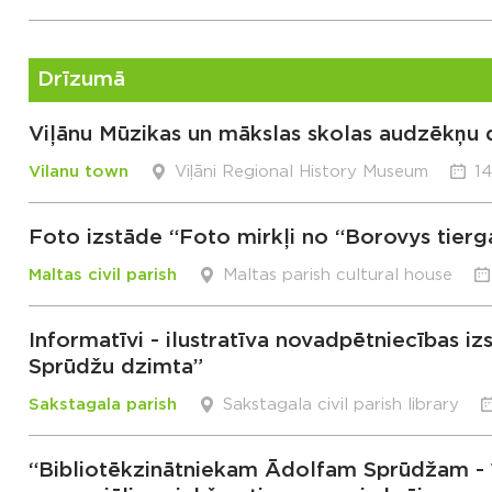
Drīzumā
Viļānu Mūzikas un mākslas skolas audzēkņu 
Vilanu town
Viļāni Regional History Museum
14
Foto izstāde “Foto mirkļi no “Borovys tierg
Maltas civil parish
Maltas parish cultural house
Informatīvi - ilustratīva novadpētniecības i
Sprūdžu dzimta”
Sakstagala parish
Sakstagala civil parish library
“Bibliotēkzinātniekam Ādolfam Sprūdžam - 1