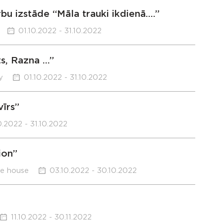
bu izstāde “Māla trauki ikdienā….”
01.10.2022 - 31.10.2022
ts, Razna …”
y
01.10.2022 - 31.10.2022
īrs”
0.2022 - 31.10.2022
ion”
re house
03.10.2022 - 30.10.2022
11.10.2022 - 30.11.2022