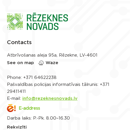
Contacts
Atbrīvošanas aleja 95a, Rēzekne, LV-4601
See on map
Waze
Phone:
+371 64622238
Pašvaldības policijas informatīvais tālrunis:
+371
29411411
E-mail:
info@rezeknesnovads.lv
E-address
Darba laiks: P.-Pk. 8.00–16.30
Rekvizīti