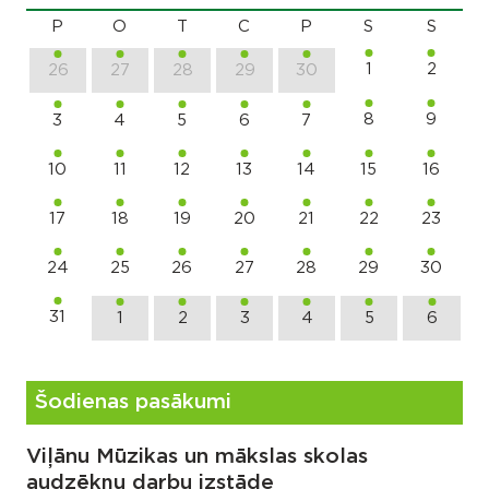
P
O
T
C
P
S
S
1
2
26
27
28
29
30
8
9
3
4
5
6
7
10
11
12
13
14
15
16
17
18
19
20
21
22
23
24
25
26
27
28
29
30
31
1
2
3
4
5
6
Šodienas pasākumi
Viļānu Mūzikas un mākslas skolas
audzēkņu darbu izstāde