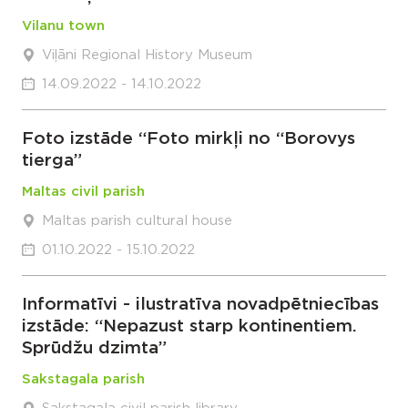
Vilanu town
Viļāni Regional History Museum
14.09.2022 - 14.10.2022
Foto izstāde “Foto mirkļi no “Borovys
tierga”
Maltas civil parish
Maltas parish cultural house
01.10.2022 - 15.10.2022
Informatīvi - ilustratīva novadpētniecības
izstāde: “Nepazust starp kontinentiem.
Sprūdžu dzimta”
Sakstagala parish