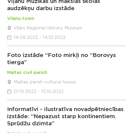
Viļānu Mūzikas un mākslas skolas
audzēkņu darbu izstāde
Vilanu town
Viļāni Regional History Museum
14.09.2022 - 14.10.2022
Foto izstāde “Foto mirkļi no “Borovys
tierga”
Maltas civil parish
Maltas parish cultural house
01.10.2022 - 15.10.2022
Informatīvi - ilustratīva novadpētniecības
izstāde: “Nepazust starp kontinentiem.
Sprūdžu dzimta”