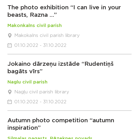
The photo exhibition “I can live in your
beasts, Razna …”
Makonkalns civil parish
Makokalns civil parish library
01.10.2022 - 31.10.2022
Jokaino dārzeņu izstāde “Rudentiņš
bagāts vīrs”
Naglu civil parish
Nagļu civil parish library
01.10.2022 - 31.10.2022
Autumn photo competition “autumn
inspiration”
Silmalas pagasts, Rēzeknes novads