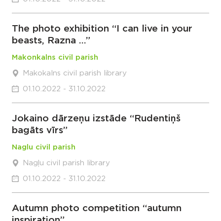
The photo exhibition “I can live in your
beasts, Razna …”
Makonkalns civil parish
Makokalns civil parish library
01.10.2022 - 31.10.2022
Jokaino dārzeņu izstāde “Rudentiņš
bagāts vīrs”
Naglu civil parish
Nagļu civil parish library
01.10.2022 - 31.10.2022
Autumn photo competition “autumn
inspiration”