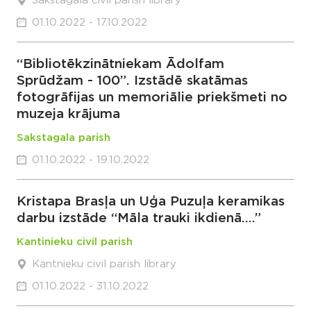
Sakstagala civil parish library
01.10.2022 - 17.10.2022
“Bibliotēkzinātniekam Ādolfam
Sprūdžam - 100”. Izstādē skatāmas
fotogrāfijas un memoriālie priekšmeti no
muzeja krājuma
Sakstagala parish
01.10.2022 - 19.10.2022
Kristapa Brasļa un Uģa Puzuļa keramikas
darbu izstāde “Māla trauki ikdienā….”
Kantinieku civil parish
Kantnieku civil parish library
01.10.2022 - 31.10.2022