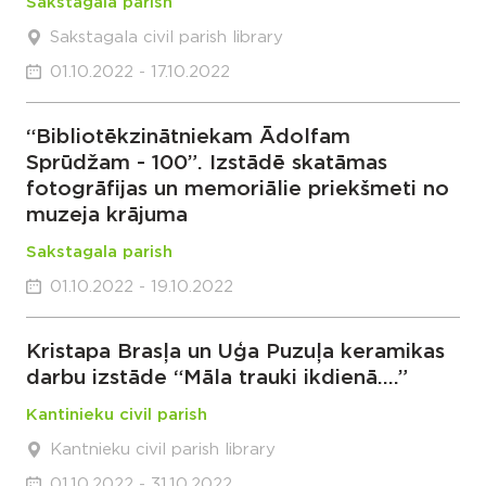
Sakstagala parish
Sakstagala civil parish library
01.10.2022 - 17.10.2022
“Bibliotēkzinātniekam Ādolfam
Sprūdžam - 100”. Izstādē skatāmas
fotogrāfijas un memoriālie priekšmeti no
muzeja krājuma
Sakstagala parish
01.10.2022 - 19.10.2022
Kristapa Brasļa un Uģa Puzuļa keramikas
darbu izstāde “Māla trauki ikdienā….”
Kantinieku civil parish
Kantnieku civil parish library
01.10.2022 - 31.10.2022