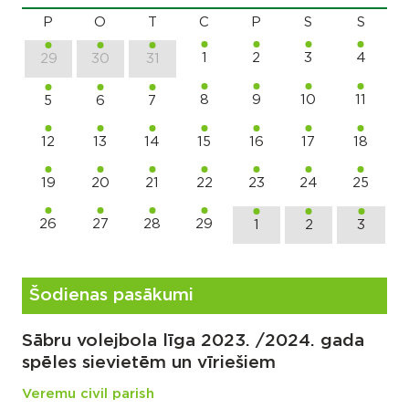
P
O
T
C
P
S
S
1
2
3
4
29
30
31
8
9
10
11
5
6
7
12
13
14
15
16
17
18
19
20
21
22
23
24
25
26
27
28
29
1
2
3
Šodienas pasākumi
Sābru volejbola līga 2023. /2024. gada
spēles sievietēm un vīriešiem
Veremu civil parish