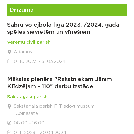
Drīzumā
Sābru volejbola līga 2023. /2024. gada
spēles sievietēm un vīriešiem
Veremu civil parish
Adamov
01.10.2023 - 31.03.2024
Mākslas plenēra "Rakstniekam Jānim
Klīdzējam - 110" darbu izstāde
Sakstagala parish
Sakstagala parish F. Tradog museum
“Colnasate”
08:00 - 16:00
01.11.2023 - 30.04.2024