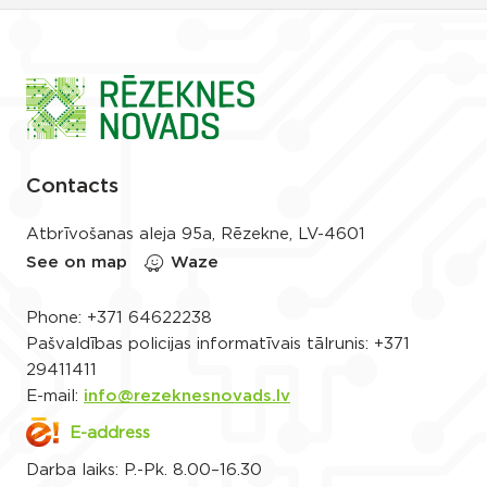
Contacts
Atbrīvošanas aleja 95a, Rēzekne, LV-4601
See on map
Waze
Phone:
+371 64622238
Pašvaldības policijas informatīvais tālrunis:
+371
29411411
E-mail:
info@rezeknesnovads.lv
E-address
Darba laiks: P.-Pk. 8.00–16.30