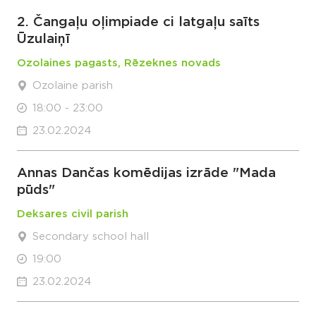
2. Čangaļu oļimpiade ci latgaļu saīts
Ūzulaiņī
Ozolaines pagasts, Rēzeknes novads
Ozolaine parish
18:00 - 23:00
23.02.2024
Annas Dančas komēdijas izrāde "Mada
pūds"
Deksares civil parish
Secondary school hall
19:00
23.02.2024