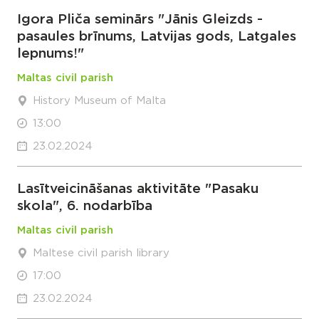
Igora Pliča seminārs "Jānis Gleizds -
pasaules brīnums, Latvijas gods, Latgales
lepnums!"
Maltas civil parish
History Museum of Malta
13:00
23.02.2024
Lasītveicināšanas aktivitāte "Pasaku
skola", 6. nodarbība
Maltas civil parish
Maltese civil parish library
17:00
23.02.2024