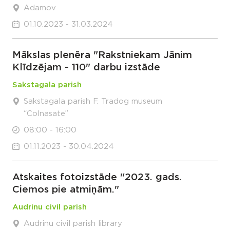
Adamov
01.10.2023 - 31.03.2024
Mākslas plenēra "Rakstniekam Jānim
Klīdzējam - 110" darbu izstāde
Sakstagala parish
Sakstagala parish F. Tradog museum
“Colnasate”
08:00 - 16:00
01.11.2023 - 30.04.2024
Atskaites fotoizstāde "2023. gads.
Ciemos pie atmiņām."
Audrinu civil parish
Audrinu civil parish library