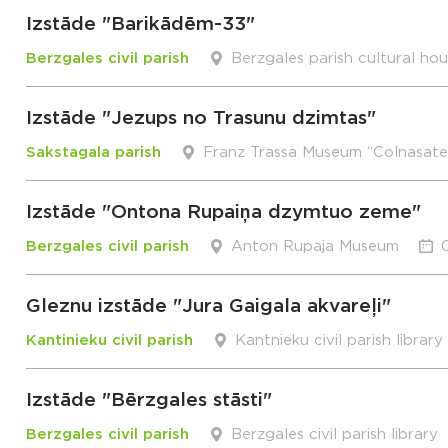
Izstāde "Barikādēm-33"
Berzgales civil parish
Berzgales parish cultural ho
Izstāde "Jezups no Trasunu dzimtas"
Sakstagala parish
Franz Trassa Museum “Colnasate
Izstāde "Ontona Rupaiņa dzymtuo zeme"
Berzgales civil parish
Anton Rupaja Museum
Gleznu izstāde "Jura Gaigala akvareļi"
Kantinieku civil parish
Kantnieku civil parish library
Izstāde "Bērzgales stāsti"
Berzgales civil parish
Berzgales civil parish library