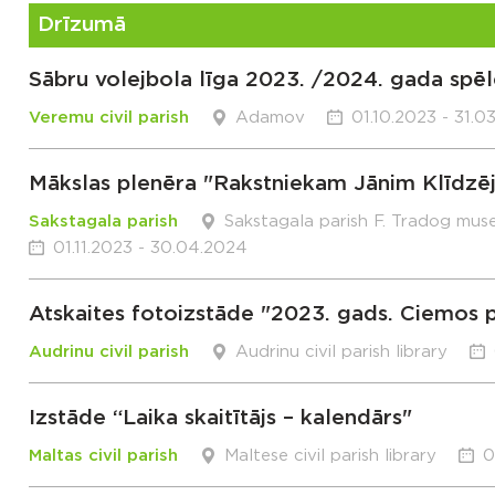
Drīzumā
Sābru volejbola līga 2023. /2024. gada spēl
Veremu civil parish
Adamov
01.10.2023 - 31.0
Mākslas plenēra "Rakstniekam Jānim Klīdzēj
Sakstagala parish
Sakstagala parish F. Tradog mus
01.11.2023 - 30.04.2024
Atskaites fotoizstāde "2023. gads. Ciemos 
Audrinu civil parish
Audrinu civil parish library
Izstāde “Laika skaitītājs – kalendārs"
Maltas civil parish
Maltese civil parish library
0