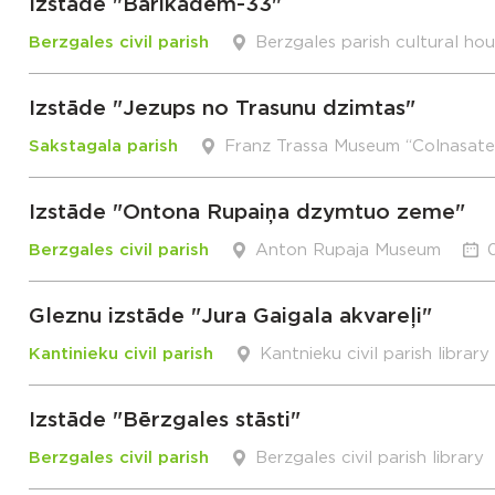
Izstāde "Barikādēm-33"
Berzgales civil parish
Berzgales parish cultural ho
Izstāde "Jezups no Trasunu dzimtas"
Sakstagala parish
Franz Trassa Museum “Colnasate
Izstāde "Ontona Rupaiņa dzymtuo zeme"
Berzgales civil parish
Anton Rupaja Museum
Gleznu izstāde "Jura Gaigala akvareļi"
Kantinieku civil parish
Kantnieku civil parish library
Izstāde "Bērzgales stāsti"
Berzgales civil parish
Berzgales civil parish library