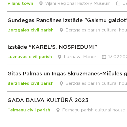
Vilanu town
Viļāni Regional History Museum
0
Gundegas Rancānes izstāde "Gaismu gaidot
Berzgales civil parish
Berzgales parish cultural ho
Izstāde "KAREL'S. NOSPIEDUMI”
Luznavas civil parish
Lūznava Manor
13.02.20
Gitas Palmas un Ingas Skrūzmanes-Mičules g
Berzgales civil parish
Berzgales parish cultural ho
GADA BALVA KULTŪRĀ 2023
Feimanu civil parish
Feimaņu parish cultural house