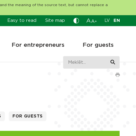
tand the meaning of the source text, but cannot replace a
A
Easy to read
Site map
LV
EN
A
+
For entrepreneurs
For guests
S
FOR GUESTS