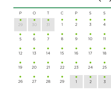
P
O
T
C
P
S
S
1
2
3
4
29
30
31
8
9
10
11
5
6
7
12
13
14
15
16
17
18
19
20
21
22
23
24
25
26
27
28
29
1
2
3