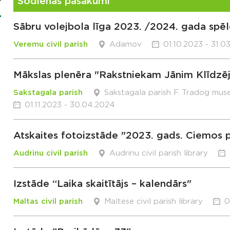
Šodienas pasākumi
Sābru volejbola līga 2023. /2024. gada spēl
Veremu civil parish
Adamov
01.10.2023 - 31.0
Mākslas plenēra "Rakstniekam Jānim Klīdzēj
Sakstagala parish
Sakstagala parish F. Tradog mus
01.11.2023 - 30.04.2024
Atskaites fotoizstāde "2023. gads. Ciemos 
Audrinu civil parish
Audrinu civil parish library
Izstāde “Laika skaitītājs – kalendārs"
Maltas civil parish
Maltese civil parish library
0