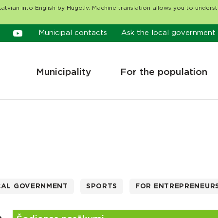
atvian into English by Hugo.lv. Machine translation allows you to unders
Municipal contacts
Ask the local government
Municipality
For the population
CAL GOVERNMENT
SPORTS
FOR ENTREPRENEUR