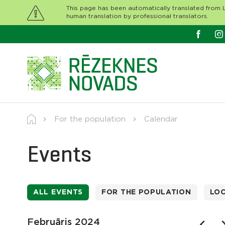
This page has been automatically translated from L
human translation by professional translators.
For the population
Calendar
Events
ALL EVENTS
FOR THE POPULATION
LO
Februāris 2024