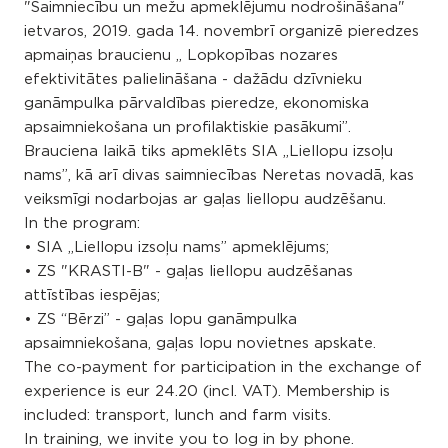
"Saimniecību un mežu apmeklējumu nodrošināšana"
ietvaros, 2019. gada 14. novembrī organizē pieredzes
apmaiņas braucienu „ Lopkopības nozares
efektivitātes palielināšana - dažādu dzīvnieku
ganāmpulka pārvaldības pieredze, ekonomiska
apsaimniekošana un profilaktiskie pasākumi”.
Brauciena laikā tiks apmeklēts SIA „Liellopu izsoļu
nams”, kā arī divas saimniecības Neretas novadā, kas
veiksmīgi nodarbojas ar gaļas liellopu audzēšanu.
In the program:
• SIA „Liellopu izsoļu nams” apmeklējums;
• ZS "KRASTI-B" - gaļas liellopu audzēšanas
attīstības iespējas;
• ZS “Bērzi” - gaļas lopu ganāmpulka
apsaimniekošana, gaļas lopu novietnes apskate.
The co-payment for participation in the exchange of
experience is eur 24.20 (incl. VAT). Membership is
included: transport, lunch and farm visits.
In training, we invite you to log in by phone.