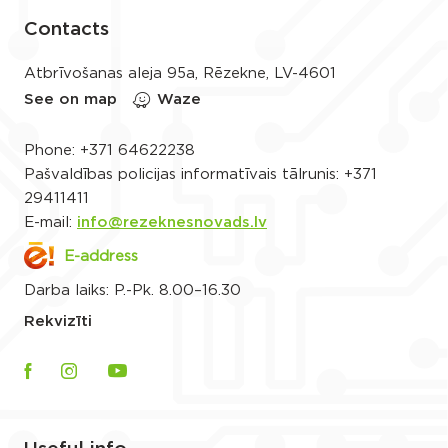
Contacts
Atbrīvošanas aleja 95a, Rēzekne, LV-4601
See on map
Waze
Phone:
+371 64622238
Pašvaldības policijas informatīvais tālrunis:
+371
29411411
E-mail:
info@rezeknesnovads.lv
E-address
Darba laiks: P.-Pk. 8.00–16.30
Rekvizīti