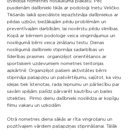
izveidoja nometnes nosaukuma plakātu. Pēc
pusdienām dalībnieki tikās ar podoloģi Inetu Veličko.
Tikšanās laikā speciāliste iepazīstināja dalībniekus ar
pēdas uzbūvi, biežākajām pēdu problēmām un
preventīvajām darbībām, lai novērstu pēdu slimības.
Kopā ar bērniem podoloģe veica vingrinājumus un
noslēgumā bērni veica zināšanu testu. Dienas
noslēgumā dalībnieki stiprināja sadarbības un
līderības prasmes organizējot orientēšanos ar
sportiskiem uzdevumiem nometnes teritorijas
apkārtnē. Organizējot pašiem aktivitātes bērni
stiprināja pašapziņu un pašvērtējumu, sajūtot, ka viņu
idejas tiek īstenotas, rada lepnumu un pārliecību par
savām spējām, palīdz pārvarēt kautrību un bailes
izteikties. Pirmo dienu dalībnieki noslēdza ar kopīgu
filmu vakaru un uzkodām.
Otrā nometnes diena sākās ar rīta vingrošanu un
pozitīvajiem vārdiem pašapziņas stiprināšanai. Tālāk