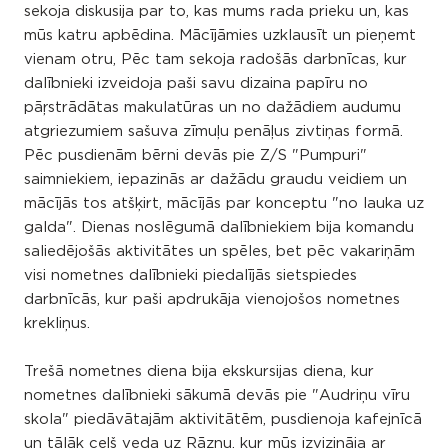
sekoja diskusija par to, kas mums rada prieku un, kas
mūs katru apbēdina. Mācījāmies uzklausīt un pieņemt
vienam otru, Pēc tam sekoja radošās darbnīcas, kur
dalībnieki izveidoja paši savu dizaina papīru no
pāŗstrādātas makulatūras un no dažādiem audumu
atgriezumiem sašuva zīmuļu penāļus zivtiņas formā.
Pēc pusdienām bērni devās pie Z/S "Pumpuri"
saimniekiem, iepazinās ar dažādu graudu veidiem un
mācījās tos atšķirt, mācījās par konceptu "no lauka uz
galda". Dienas noslēgumā dalībniekiem bija komandu
saliedējošās aktivitātes un spēles, bet pēc vakariņām
visi nometnes dalībnieki piedalījās sietspiedes
darbnīcās, kur paši apdrukāja vienojošos nometnes
krekliņus.
Trešā nometnes diena bija ekskursijas diena, kur
nometnes dalībnieki sākumā devās pie "Audriņu vīru
skola" piedāvātajām aktivitātēm, pusdienoja kafejnīcā
un tālāk ceļš veda uz Rāznu, kur mūs izvizināja ar