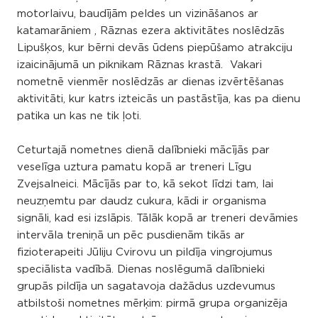
motorlaivu, baudījām peldes un vizināšanos ar
katamarāniem , Rāznas ezera aktivitātes noslēdzās
Lipušķos, kur bērni devās ūdens piepūšamo atrakciju
izaicinājumā un piknikam Rāznas krastā. Vakari
nometnē vienmēr noslēdzās ar dienas izvērtēšanas
aktivitāti, kur katrs izteicās un pastāstīja, kas pa dienu
patika un kas ne tik ļoti.
Ceturtajā nometnes dienā dalībnieki mācījās par
veselīga uztura pamatu kopā ar treneri Līgu
Zvejsalneici. Mācījās par to, kā sekot līdzi tam, lai
neuzņemtu par daudz cukura, kādi ir organisma
signāli, kad esi izslāpis. Tālāk kopā ar treneri devāmies
intervāla treniņā un pēc pusdienām tikās ar
fizioterapeiti Jūliju Cvirovu un pildīja vingrojumus
speciālista vadībā. Dienas noslēgumā dalībnieki
grupās pildīja un sagatavoja dažādus uzdevumus
atbilstoši nometnes mērķim: pirmā grupa organizēja