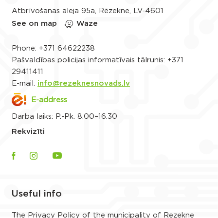
Atbrīvošanas aleja 95a, Rēzekne, LV-4601
See on map
Waze
Phone:
+371 64622238
Pašvaldības policijas informatīvais tālrunis:
+371
29411411
E-mail:
info@rezeknesnovads.lv
E-address
Darba laiks: P.-Pk. 8.00–16.30
Rekvizīti
Useful info
The Privacy Policy of the municipality of Rezekne