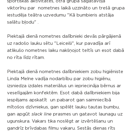
sportiskas aktivitātes, otrā grupa sagatavoja
viktorīnu par nometnes laikā uzzināto un trešā grupa
iestudēja teātra uzvedumu "Kā bumbieris atstāja
salātu bļodu" .
Piektajā dienā nometnes dalībnieki devās pārgājienā
uz radošo lauku sētu "Leiceiši", kur pavadīja arī
atlikušo nometnes laiku nakšņojot teltīs un esot dabā
no rīta līdz rītam.
Piektajā dienā nometnes dalībniekiem zobu higiēniste
Linda Melne vadīja nodarbību par zobu higiēnu,
izsniedza izdales materiālus un iepriecināja bērnus ar
veselīgajām konfektēm. Esot dabā dalībniekiem bija
iespējams apskatīt un pabarot gan saimniecībā
mītošos dzīvniekus, gan spēlēt lauku tautas bumbu,
gan apgūt
prasmes un gatavot launagu uz
slack line
ugunskura. Vakars tika noslēgt ar izvērtēšanu un
gandrīz brīvdabas filmu vakaru. Sestās dienas rīts