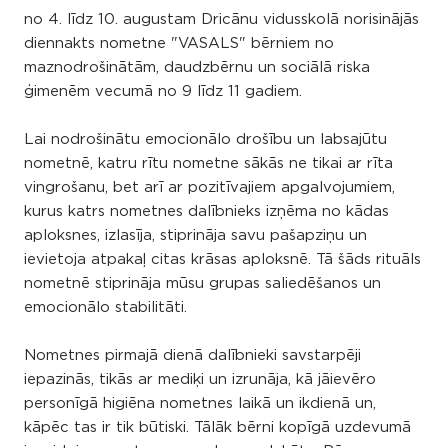
no 4. līdz 10. augustam Dricānu vidusskolā norisinājās
diennakts nometne "VASALS" bērniem no
maznodrošinātām, daudzbērnu un sociālā riska
ģimenēm vecumā no 9 līdz 11 gadiem.
Lai nodrošinātu emocionālo drošību un labsajūtu
nometnē, katru rītu nometne sākās ne tikai ar rīta
vingrošanu, bet arī ar pozitīvajiem apgalvojumiem,
kurus katrs nometnes dalībnieks izņēma no kādas
aploksnes, izlasīja, stiprināja savu pašapziņu un
ievietoja atpakaļ citas krāsas aploksnē. Tā šāds rituāls
nometnē stiprināja mūsu grupas saliedēšanos un
emocionālo stabilitāti.
Nometnes pirmajā dienā dalībnieki savstarpēji
iepazinās, tikās ar mediķi un izrunāja, kā jāievēro
personīgā higiēna nometnes laikā un ikdienā un,
kāpēc tas ir tik būtiski. Tālāk bērni kopīgā uzdevumā