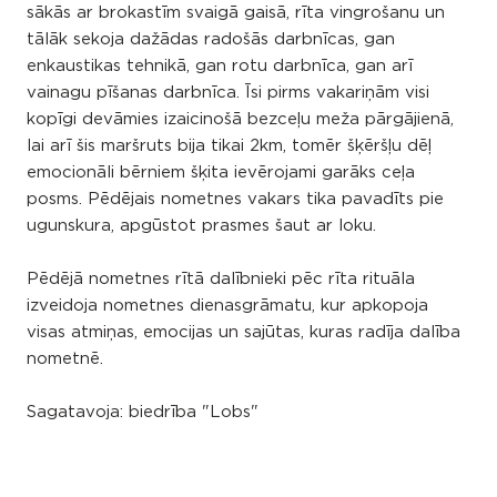
sākās ar brokastīm svaigā gaisā, rīta vingrošanu un
tālāk sekoja dažādas radošās darbnīcas, gan
enkaustikas tehnikā, gan rotu darbnīca, gan arī
vainagu pīšanas darbnīca. Īsi pirms vakariņām visi
kopīgi devāmies izaicinošā bezceļu meža pārgājienā,
lai arī šis maršruts bija tikai 2km, tomēr šķēršļu dēļ
emocionāli bērniem šķita ievērojami garāks ceļa
posms. Pēdējais nometnes vakars tika pavadīts pie
ugunskura, apgūstot prasmes šaut ar loku.
Pēdējā nometnes rītā dalībnieki pēc rīta rituāla
izveidoja nometnes dienasgrāmatu, kur apkopoja
visas atmiņas, emocijas un sajūtas, kuras radīja dalība
nometnē.
Sagatavoja: biedrība "Lobs"