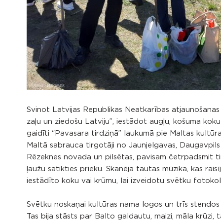
Svinot Latvijas Republikas Neatkarības atjaunošanas di
zaļu un ziedošu Latviju”, iestādot augļu, košuma koku va
gaidīti “Pavasara tirdziņā” laukumā pie Maltas kultūr
Maltā sabrauca tirgotāji no Jaunjelgavas, Daugavpi
Rēzeknes novada un pilsētas, pavisam četrpadsmit tirg
ļaužu satikties prieku. Skanēja tautas mūzika, kas rai
iestādīto koku vai krūmu, lai izveidotu svētku fotokol
Svētku noskaņai kultūras nama logos un trīs stendos Ma
Tas bija stāsts par Balto galdautu, maizi, māla krūzi