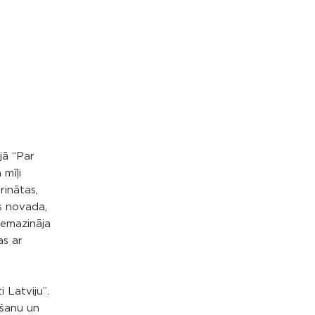
jā “Par
 mīļi
rinātas,
s novada,
nemazināja
as ar
 Latviju”.
dēšanu un