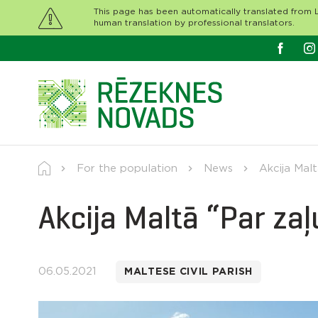
This page has been automatically translated from L
human translation by professional translators.
For the population
News
Akcija Malt
Akcija Maltā “Par zaļ
06.05.2021
MALTESE CIVIL PARISH