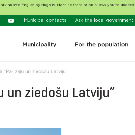
atvian into English by Hugo.lv. Machine translation allows you to unders
Municipal contacts
Ask the local government
Municipality
For the population
ā “Par zaļu un ziedošu Latviju”
u un ziedošu Latviju”