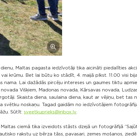
enu, Maltas pagasta iedzīvotāji tika aicināti piedalīties akci
i krūmu. Bet lai būtu ko stādīt, 4. maijā plkst. 11.00 visi bija
as nama. Lai dažādās pircēju intereses un gaumes tiktu apmie
ls novada Višķiem, Madonas novada, Kārsavas novada, Ludza
otāji. Skaista diena, saulaina diena, kaut ar vējiņu, bet tas 
sīja svētku noskaņu. Tagad gaidām no iedzīvotājiem fotogrāfij
āžu. Sūtīt:
sveetkuprieks@inbox.lv
.
ltas ciemā tika izveidots stāsts dzejā un fotogrāfijā “Sajūti
, tautisko rakstu uz bērza tāss, pavasari, zemes mošanos, zie