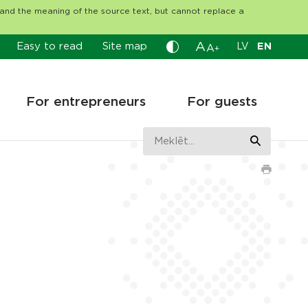
tand the meaning of the source text, but cannot replace a
A
Easy to read
Site map
LV
EN
A
+
For entrepreneurs
For guests