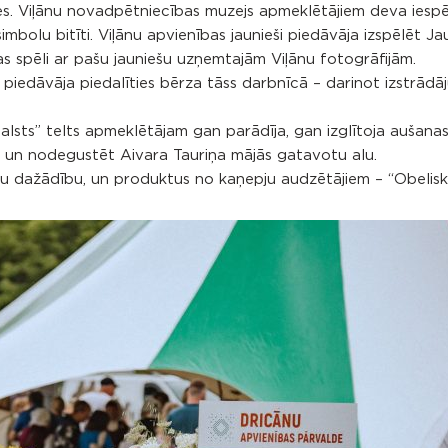
s. Viļānu novadpētniecības muzejs apmeklētājiem deva iespē
bolu bitīti. Viļānu apvienības jaunieši piedāvāja izspēlēt J
ņas spēli ar pašu jauniešu uzņemtajām Viļānu fotogrāfijām.
 piedāvāja piedalīties bērza tāss darbnīcā – darinot izstrād
alsts” telts apmeklētājam gan parādīja, gan izglītoja aušana
ju, un nodegustēt Aivara Tauriņa mājās gatavotu alu.
du dažādību, un produktus no kaņepju audzētājiem – “Obelisk