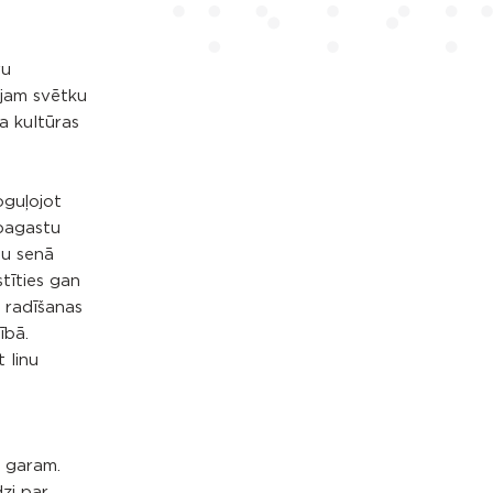
vu
lajam svētku
a kultūras
oguļojot
 pagastu
au senā
stīties gan
 radīšanas
ībā.
 linu
s garam.
zi par