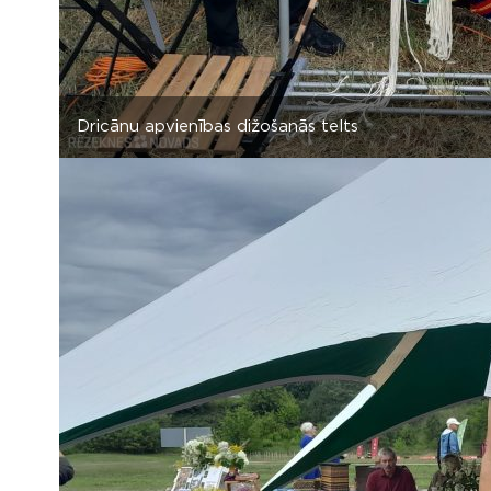
Dricānu apvienības dižošanās telts