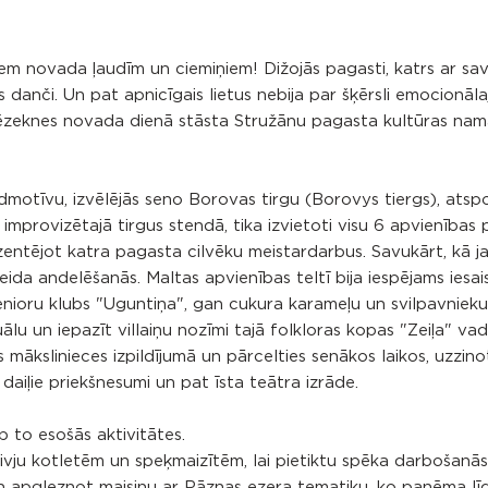
iem novada ļaudīm un ciemiņiem! Dižojās pagasti, katrs ar sa
ās danči. Un pat apnicīgais lietus nebija par šķērsli emocionā
zeknes novada dienā stāsta Stružānu pagasta kultūras nam
dmotīvu, izvēlējās seno Borovas tirgu (Borovys tiergs), atsp
mprovizētajā tirgus stendā, tika izvietoti visu 6 apvienības
entējot katra pagasta cilvēku meistardarbus. Savukārt, kā j
veida andelēšanās. Maltas apvienības teltī bija iespējams iesai
enioru klubs "Uguntiņa", gan cukura karameļu un svilpavnieku
uālu un iepazīt villaiņu nozīmi tajā folkloras kopas "Zeiļa" vad
 mākslinieces izpildījumā un pārcelties senākos laikos, uzzinot
daiļie priekšnesumi un pat īsta teātra izrāde.
 to esošās aktivitātes.
zivju kotletēm un speķmaizītēm, lai pietiktu spēka darbošanā
n apgleznot maisiņu ar Rāznas ezera tematiku, ko paņēma līd