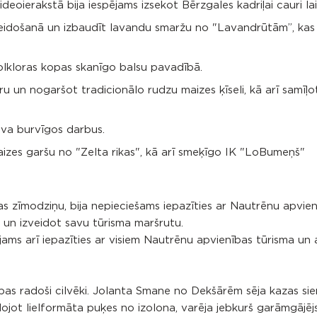
ideoierakstā bija iespējams izsekot Bērzgales kadriļai cauri la
 veidošanā un izbaudīt lavandu smaržu no "Lavandrūtām”, kas
folkloras kopas skanīgo balsu pavadībā.
u un nogaršot tradicionālo rudzu maizes ķīseli, kā arī samīļo
va burvīgos darbus.
aizes garšu no "Zelta rikas", kā arī smeķīgo IK "LoBumeņš"
as zīmodziņu, bija nepieciešams iepazīties ar Nautrēnu apvie
 un izveidot savu tūrisma maršrutu.
pējams arī iepazīties ar visiem Nautrēnu apvienības tūrisma un
nības radoši cilvēki. Jolanta Smane no Dekšārēm sēja kazas sie
dojot lielformāta puķes no izolona, varēja jebkurš garāmgājējs