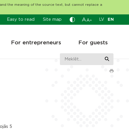
tand the meaning of the source text, but cannot replace a
A
Easy to read
Site map
LV
EN
A
+
For entrepreneurs
For guests
ojās 5