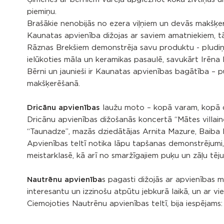
piemiņu.
Brašākie nenobijās no ezera viļņiem un devās makšķerēt 
Kaunatas apvienība dižojas ar saviem amatniekiem, tāp
Rāznas Brekšiem demonstrēja savu produktu - pludiņu
ielūkoties māla un keramikas pasaulē, savukārt Irēna 
Bērni un jaunieši ir Kaunatas apvienības bagātība – p
makšķerēšanā.
Dricānu apvienības
laužu moto – kopā varam, kopā 
Dricānu apvienības dižošanās koncertā “Mātes villaine
“Taunadze”, mazās dziedātājas Arnita Mazure, Baiba R
Apvienības teltī notika lāpu tapšanas demonstrējumi,
meistarklasē, kā arī no smaržīgajiem puķu un zāļu tēj
Nautrēnu apvienība
s pagasti dižojās ar apvienības 
interesantu un izzinošu atpūtu jebkurā laikā, un ar vie
Ciemojoties Nautrēnu apvienības teltī, bija iespējams: