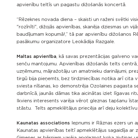
apvienību teltīs un pagastu dižošanās koncertā.
“Rēzeknes novada diena – skaisti un raženi svētki vis
"rozīnīti", dižojās apvienības, skanēja dziesmas un vij
baudījumam kopumā!,” tā par apvienību dižošanos Rē
pasākumu organizatore Leokādija Razgale.
Maltas apvienība
, kā savas prezentācijas galveno va
senču mantojumu. Apvienības dižošanās telts centrā, i
uzņēmumu, mājražotāju un amatnieku darinājumi, prez
tirgū bija pieņemts, bez tirdzniecības notika arī cita 
sviesta nīšanas, ko demonstrēja Ozolaines pagasta s
darbnīcā, jaunās dāmas tika aicinātas iziet līgavas rit
Ikviens interesents varēja vērot gleznas tapšanu īstas
stāstu. Telts apmeklētājus priecēja arī deju kolektīvu 
Kaunatas associations
lepnums ir Rāznas ezers un ap
Kaunatas apvienības teltī apmeklētājus sagaidīja ar 
Ģimenes ar bērniem varēja apgleznot koka zivtiņas u