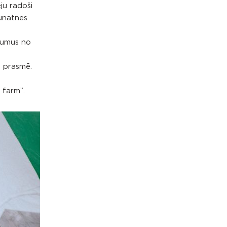
ju radoši
aunatnes
ājumus no
s prasmē.
 farm”.