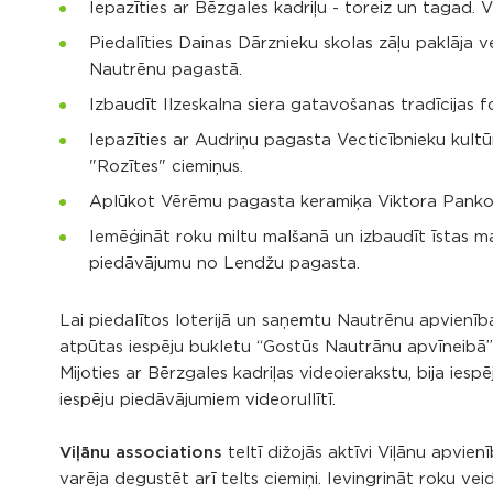
Iepazīties ar Bēzgales kadriļu - toreiz un tagad. V
Piedalīties Dainas Dārznieku skolas zāļu paklāja
Nautrēnu pagastā.
Izbaudīt Ilzeskalna siera gatavošanas tradīcijas 
Iepazīties ar Audriņu pagasta Vecticībnieku kultūr
"Rozītes" ciemiņus.
Aplūkot Vērēmu pagasta keramiķa Viktora Panko
Iemēģināt roku miltu malšanā un izbaudīt īstas m
piedāvājumu no Lendžu pagasta.
Lai piedalītos loterijā un saņemtu Nautrēnu apvienīb
atpūtas iespēju bukletu “Gostūs Nautrānu apvīneibā”
Mijoties ar Bērzgales kadriļas videoierakstu, bija ies
iespēju piedāvājumiem videorullītī.
Viļānu associations
teltī dižojās aktīvi Viļānu apvie
varēja degustēt arī telts ciemiņi. Ievingrināt roku vei