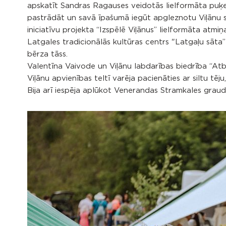
apskatīt Sandras Ragauses veidotās lielformāta puķe
pastrādāt un savā īpašumā iegūt apgleznotu Viļānu sim
iniciatīvu projekta “Izspēlē Viļānus” lielformāta atmi
Latgales tradicionālās kultūras centrs "Latgaļu sāta”
bērza tāss.
Valentīna Vaivode un Viļānu labdarības biedrība “Atb
Viļānu apvienības teltī varēja pacienāties ar siltu tē
Bija arī iespēja aplūkot Venerandas Stramkales grau