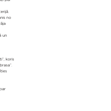
erijā.
ānis no
āja
ā un
”, koris
brasa”.
ties
 par