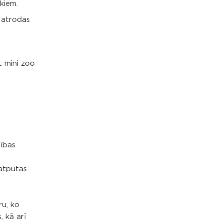
ikiem.
 atrodas
t mini zoo
nības
 atpūtas
ru, ko
, kā arī