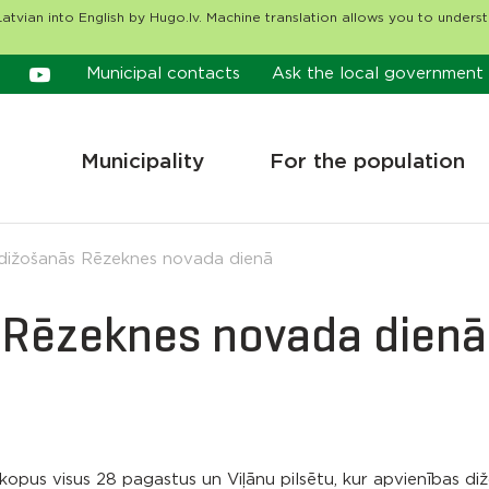
atvian into English by Hugo.lv. Machine translation allows you to unders
Municipal contacts
Ask the local government
Municipality
For the population
dižošanās Rēzeknes novada dienā
 Rēzeknes novada dienā
nkopus visus 28 pagastus un Viļānu pilsētu, kur apvienības diž