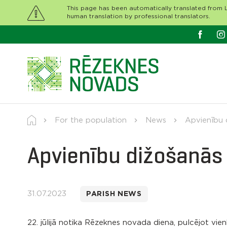
This page has been automatically translated from L
human translation by professional translators.
For the population
News
Apvienību 
Apvienību dižošanās
31.07.2023
PARISH NEWS
22. jūlijā notika Rēzeknes novada diena, pulcējot vie