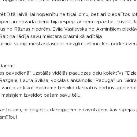
īstā laivā, lai nopelnītu ne tikai lomu, bet arī piedalītos lot
ēc arī novada dienā bija iespēja ar tiem iepazīties tuvāk. J
s no Rāznas niedrēm, Evija Vasilevska no Akminīšiem piedāv
Baltiņa rādīja savu meistara prasmi kā adītāja.
ulciņā vadīja meistarklasi par mezglu siešanu, kas noder ezer
darām!
s pavedienā” uzstājās vidējās paaudzes deju kolektīvs “Dzieti
azgale, Laura Svikša, vokālais ansamblis “Raduga” un “Sidra
 varēja aplūkot makramē tehnikā darinātus darbus un piedalī
u maisiņiem izveidot pašam savu tēju.
mantojumu, ar pagastu darbīgajiem iedzīvotājiem, kas rūpējas
smīlību!