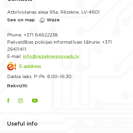
Atbrīvošanas aleja 95a, Rēzekne, LV-4601
See on map
Waze
Phone:
+371 64622238
Pašvaldības policijas informatīvais tālrunis:
+371
29411411
E-mail:
info@rezeknesnovads.lv
E-address
Darba laiks: P.-Pk. 8.00–16.30
Rekvizīti
Useful info