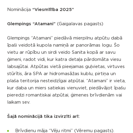
Nominācija
“Viesmīlība 2025”
Glempings “Atamani”
(Gaigalavas pagasts)
Glempings “Atamani” piedāvā mierpilnu atpūtu dabā
īpaši veidotā kupola namiņā ar panorāmas logu. Šo
vietu ar rūpību un sirdi veido Sanita kopā ar savu
ģimeni, radot vidi, kur katra detaļa pārdomāta viesu
labsajūtai. Atpūtas vietā pieejamas guļvietas, virtuves
stūrītis, āra SPA ar hidromasāžas kublu, pirtiņa un
plaša teritorija nesteidzīgai atpūtai. “Atamani” ir vieta,
kur daba un miers satiekas vienuviet, piedāvājot īpašu
pieredzi romantiskai atpūtai, ģimenes brīvdienām vai
laikam sev.
Šajā nominācijā tika izvirzīti arī:
Brīvdienu māja “Vēju ritmi” (Vēremu pagasts).