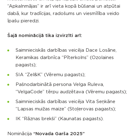
“Apkalnmājas” ir arī vieta kopā būšanai un atpūtai
dabā, kur tradīcijas, radošums un viesmīlība veido
īpašu pieredzi.
Šajā nominācijā tika izvirzīti arī:
Saimnieciskās darbības veicēja Dace Losāne,
Keramikas darbnīca “Pīterkolns” (Ozolaines
pagasts);
SIA “Zel&K” (Vēremu pagasts);
Pašnodarbinātā persona Velga Ruleva,
“VelgaCode” tērpu audzētava (Vēremu pagasts);
Saimnieciskās darbības veicēja Vita Seņkāne
“Lapsas muižas maize” (Stoļerovas pagasts);
IK “Rāznas brekši” (Kaunatas pagasts).
Nominācija
“Novada Garša 2025”