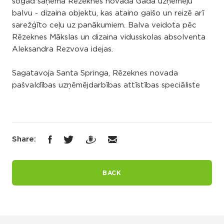
šogad saņēma Rēzeknes novada Gada uzņēmēju
balvu - dizaina objektu, kas ataino gaišo un reizē arī
sarežģīto ceļu uz panākumiem. Balva veidota pēc
Rēzeknes Mākslas un dizaina vidusskolas absolventa
Aleksandra Rezvova idejas.
Sagatavoja Santa Springa, Rēzeknes novada
pašvaldības uzņēmējdarbības attīstības speciāliste
Share:
BACK