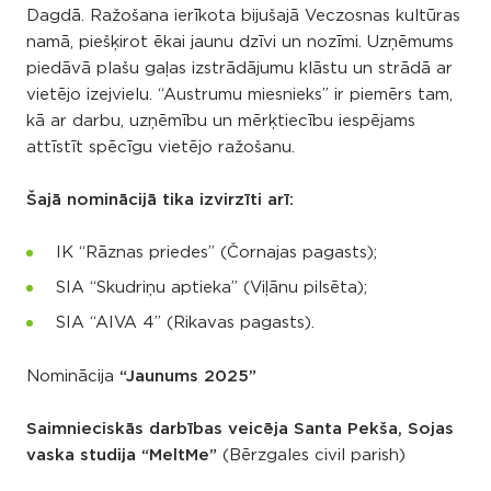
Dagdā. Ražošana ierīkota bijušajā Veczosnas kultūras
namā, piešķirot ēkai jaunu dzīvi un nozīmi. Uzņēmums
piedāvā plašu gaļas izstrādājumu klāstu un strādā ar
vietējo izejvielu. “Austrumu miesnieks” ir piemērs tam,
kā ar darbu, uzņēmību un mērķtiecību iespējams
attīstīt spēcīgu vietējo ražošanu.
Šajā nominācijā tika izvirzīti arī:
IK “Rāznas priedes” (Čornajas pagasts);
SIA “Skudriņu aptieka” (Viļānu pilsēta);
SIA “AIVA 4” (Rikavas pagasts).
Nominācija
“Jaunums 2025”
Saimnieciskās darbības veicēja Santa Pekša, Sojas
vaska studija “MeltMe”
(Bērzgales civil parish)