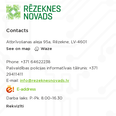
Contacts
Atbrīvošanas aleja 95a, Rēzekne, LV-4601
See on map
Waze
Phone:
+371 64622238
Pašvaldības policijas informatīvais tālrunis:
+371
29411411
E-mail:
info@rezeknesnovads.lv
E-address
Darba laiks: P.-Pk. 8.00–16.30
Rekvizīti