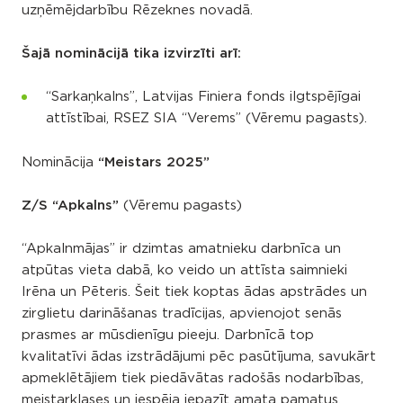
uzņēmējdarbību Rēzeknes novadā.
Šajā nominācijā tika izvirzīti arī:
“Sarkaņkalns”, Latvijas Finiera fonds ilgtspējīgai
attīstībai, RSEZ SIA “Verems” (Vēremu pagasts).
Nominācija
“Meistars 2025”
Z/S “Apkalns”
(Vēremu pagasts)
“Apkalnmājas” ir dzimtas amatnieku darbnīca un
atpūtas vieta dabā, ko veido un attīsta saimnieki
Irēna un Pēteris. Šeit tiek koptas ādas apstrādes un
zirglietu darināšanas tradīcijas, apvienojot senās
prasmes ar mūsdienīgu pieeju. Darbnīcā top
kvalitatīvi ādas izstrādājumi pēc pasūtījuma, savukārt
apmeklētājiem tiek piedāvātas radošās nodarbības,
meistarklases un iespēja iepazīt amata pamatus.