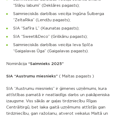
“Slāņu labumi” (Dekšāres pagasts);
Saimnieciskās darbības veicēja Ingūna Šulberga
“ZeltaRika” (Lendžu pagasts);
SIA “Safīra L” (Kaunatas pagasts);
SIA “Sweet&Deco” (Griškānu pagasts);
Saimnieciskās darbības veicēja Ieva Spīča
“Gaigalavas Ūga” (Gaigalavas pagasts).
Nominācija
“Saimnieks 2025”
SIA “Austrumu miesnieks”
( Maltas pagasts )
SIA “Austrumu miesnieks” ir ģimenes uzņēmums, kura
attīstības pamatā ir neatlaidīgs darbs un pakāpeniska
izaugsme. Viss sākās ar gaļas tirdzniecību Rīgas
Centrāltirgū, bet laika gaitā uzņēmums attīstījis gan
tirdzniecību, gan ražošanu, atverot veikalus Maltā un