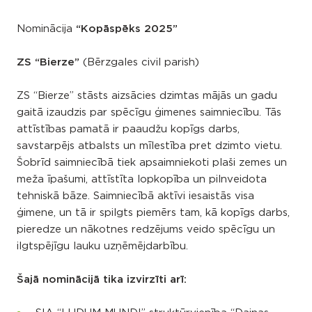
Nominācija
“Kopāspēks 2025”
ZS “Bierze”
(Bērzgales civil parish)
ZS “Bierze” stāsts aizsācies dzimtas mājās un gadu
gaitā izaudzis par spēcīgu ģimenes saimniecību. Tās
attīstības pamatā ir paaudžu kopīgs darbs,
savstarpējs atbalsts un mīlestība pret dzimto vietu.
Šobrīd saimniecībā tiek apsaimniekoti plaši zemes un
meža īpašumi, attīstīta lopkopība un pilnveidota
tehniskā bāze. Saimniecībā aktīvi iesaistās visa
ģimene, un tā ir spilgts piemērs tam, kā kopīgs darbs,
pieredze un nākotnes redzējums veido spēcīgu un
ilgtspējīgu lauku uzņēmējdarbību.
Šajā nominācijā tika izvirzīti arī: