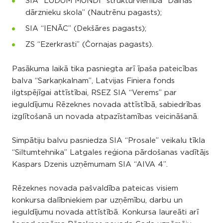
SIA “LUDUM MUNDI” struktūrvienība “Dainas
dārznieku skola” (Nautrēnu pagasts);
SIA “IENĀC” (Dekšāres pagasts);
ZS “Ezerkrasti” (Čornajas pagasts).
Pasākuma laikā tika pasniegta arī īpaša pateicības
balva “Sarkaņkalnam”, Latvijas Finiera fonds
ilgtspējīgai attīstībai, RSEZ SIA “Verems” par
ieguldījumu Rēzeknes novada attīstībā, sabiedrības
izglītošanā un novada atpazīstamības veicināšanā.
Simpātiju balvu pasniedza SIA “Prosale” veikalu tīkla
“Siltumtehnika” Latgales reģiona pārdošanas vadītājs
Kaspars Dzenis uzņēmumam SIA “AIVA 4”.
Rēzeknes novada pašvaldība pateicas visiem
konkursa dalībniekiem par uzņēmību, darbu un
ieguldījumu novada attīstībā. Konkursa laureāti arī