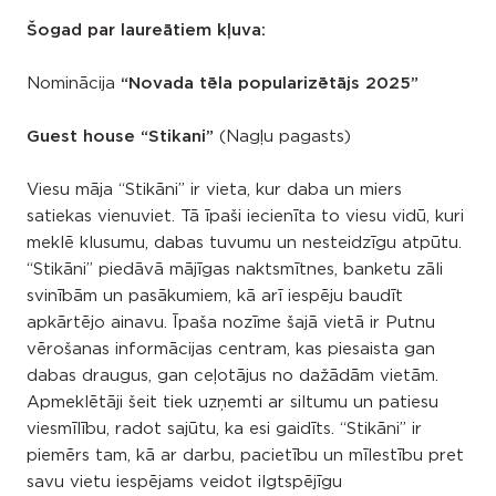
Šogad par laureātiem kļuva:
Nominācija
“Novada tēla popularizētājs 2025”
Guest house “Stikani”
(Nagļu pagasts)
Viesu māja “Stikāni” ir vieta, kur daba un miers
satiekas vienuviet. Tā īpaši iecienīta to viesu vidū, kuri
meklē klusumu, dabas tuvumu un nesteidzīgu atpūtu.
“Stikāni” piedāvā mājīgas naktsmītnes, banketu zāli
svinībām un pasākumiem, kā arī iespēju baudīt
apkārtējo ainavu. Īpaša nozīme šajā vietā ir Putnu
vērošanas informācijas centram, kas piesaista gan
dabas draugus, gan ceļotājus no dažādām vietām.
Apmeklētāji šeit tiek uzņemti ar siltumu un patiesu
viesmīlību, radot sajūtu, ka esi gaidīts. “Stikāni” ir
piemērs tam, kā ar darbu, pacietību un mīlestību pret
savu vietu iespējams veidot ilgtspējīgu