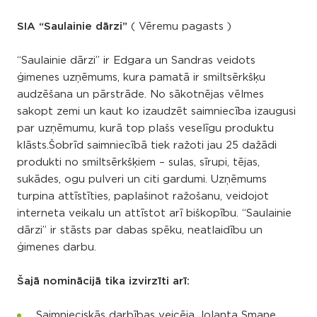
SIA “Saulainie dārzi”
( Vēremu pagasts )
“Saulainie dārzi” ir Edgara un Sandras veidots
ģimenes uzņēmums, kura pamatā ir smiltsērkšķu
audzēšana un pārstrāde. No sākotnējas vēlmes
sakopt zemi un kaut ko izaudzēt saimniecība izaugusi
par uzņēmumu, kurā top plašs veselīgu produktu
klāsts.Šobrīd saimniecībā tiek ražoti jau 25 dažādi
produkti no smiltsērkšķiem – sulas, sīrupi, tējas,
sukādes, ogu pulveri un citi gardumi. Uzņēmums
turpina attīstīties, paplašinot ražošanu, veidojot
interneta veikalu un attīstot arī biškopību. “Saulainie
dārzi” ir stāsts par dabas spēku, neatlaidību un
ģimenes darbu.
Šajā nominācijā tika izvirzīti arī:
Saimnieciskās darbības veicēja Jolanta Smane