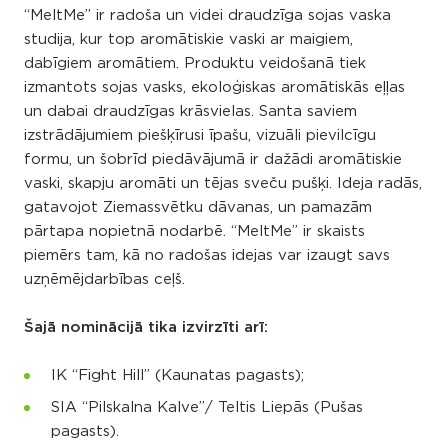
“MeltMe” ir radoša un videi draudzīga sojas vaska
studija, kur top aromātiskie vaski ar maigiem,
dabīgiem aromātiem. Produktu veidošanā tiek
izmantots sojas vasks, ekoloģiskas aromātiskās eļļas
un dabai draudzīgas krāsvielas. Santa saviem
izstrādājumiem piešķīrusi īpašu, vizuāli pievilcīgu
formu, un šobrīd piedāvājumā ir dažādi aromātiskie
vaski, skapju aromāti un tējas sveču pušķi. Ideja radās,
gatavojot Ziemassvētku dāvanas, un pamazām
pārtapa nopietnā nodarbē. “MeltMe” ir skaists
piemērs tam, kā no radošas idejas var izaugt savs
uzņēmējdarbības ceļš.
Šajā nominācijā tika izvirzīti arī:
IK “Fight Hill” (Kaunatas pagasts);
SIA “Pilskalna Kalve”/ Teltis Liepās (Pušas
pagasts).