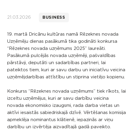
21.03.2026
BUSINESS
19. martā Dricānu kultūras namā Rēzeknes novada
Uzņēmēju dienas pasākumā tika godināti konkursa
“Rēzeknes novada uzņēmums 2025” laureāti.
Pasākumā pulcējās novada uzņēmēji, pašvaldības
pārstāvji, deputāti un sadarbības partneri, lai
pateiktos tiem, kuri ar savu darbu un iniciatīvu veicina
uzņēmējdarbības attīstību un stiprina vietējo kopienu.
Konkurss “Rēzeknes novada uzņēmums” tiek rīkots, lai
izceltu uzņēmējus, kuri ar savu darbību veicina
novada ekonomisko izaugsmi, rada darba vietas un
aktīvi iesaistās sabiedriskajā dzīvē. Vērtēšanas komisija
apmeklēja nominantus klātienē, iepazinās ar viņu
darbību un izvērtēja aizvadītajā gadā paveikto.