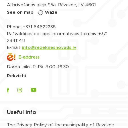
Atbrīvošanas aleja 95a, Rēzekne, LV-4601
See on map
Waze
Phone:
+371 64622238
Pašvaldības policijas informatīvais tālrunis:
+371
29411411
E-mail:
info@rezeknesnovads.lv
E-address
Darba laiks: P.-Pk. 8.00–16.30
Rekvizīti
Useful info
The Privacy Policy of the municipality of Rezekne