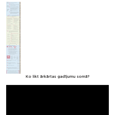
Ko likt ārkārtas gadījumu somā?