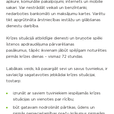
apkure, komunālie pakalpojumi, internets un mobilie
sakari. Var nestrādāt veikali un benzīntanki,
nedarboties bankomāti un maksājumu kartes. Varētu
tikt apgrūtināta ārstniecības iestāžu un glābšanas
dienestu darbība.
Krīzes situācijā atbildīgie dienesti un bruņotie spēki
īstenos apdraudējuma pārvarēšanas
pasākumus, tāpēc ikvienam jābūt spējīgam noturēties
pirmās krīzes dienas – vismaz 72 stundas.
Labākais veids, kā pasargāt sevi un savus tuvniekus, ir
savlaicīgi sagatavoties jebkādai krīzes situācijai,
tostarp:
izrunāt ar saviem tuviniekiem iespējamās krīzes
situācijas un vienoties par rīcību;
būt gatavam nodrošināt pārtikas, ūdens un
pirmās nepieciešamības preču krājumus pirmajām