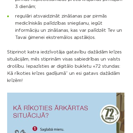
3 dienām;
regulāri atsvaidzināt zināšanas par pirmās
medicīniskās palīdzības sniegšanu, iegūt
informāciju un zināšanas, kas var palīdzēt Tev un
Tavai ģimenei ekstremālos apstākļos.
Stiprinot katra iedzīvotāja gatavību dažādām krīzes
situācijām, mēs stiprinām visas sabiedrības un valsts
drošību. Iepazīsties ar digitālo bukletu «72 stundas:
Kā rīkoties krīzes gadījumā” un esi gatavs dažādām
krīzēm!