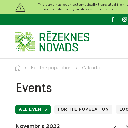
This page has been automatically translated from L
human translation by professional translators.
For the population
Calendar
Events
ALL EVENTS
FOR THE POPULATION
LO
Novembris 2022