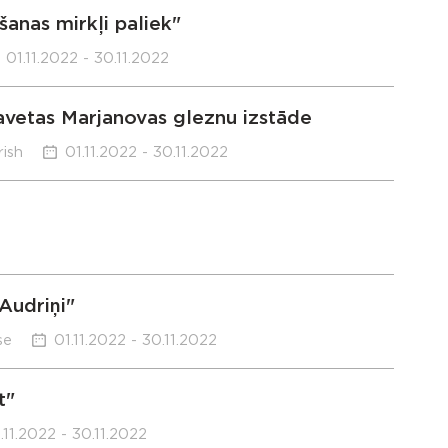
šanas mirkļi paliek"
01.11.2022 - 30.11.2022
avetas Marjanovas gleznu izstāde
rish
01.11.2022 - 30.11.2022
Audriņi"
se
01.11.2022 - 30.11.2022
t"
.11.2022 - 30.11.2022