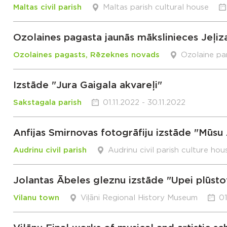
Maltas civil parish
Maltas parish cultural house
Ozolaines pagasta jaunās mākslinieces Jeļiz
Ozolaines pagasts, Rēzeknes novads
Ozolaine pa
Izstāde "Jura Gaigala akvareļi"
Sakstagala parish
01.11.2022 - 30.11.2022
Anfijas Smirnovas fotogrāfiju izstāde "Mūsu 
Audrinu civil parish
Audrinu civil parish culture hou
Jolantas Ābeles gleznu izstāde "Upei plūsto
Vilanu town
Viļāni Regional History Museum
01