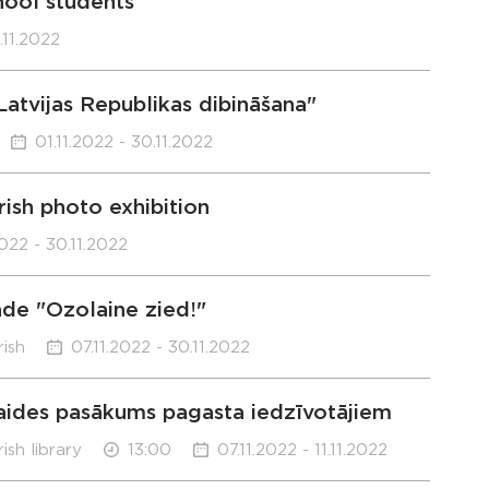
chool students
.11.2022
atvijas Republikas dibināšana"
01.11.2022 - 30.11.2022
ish photo exhibition
2022 - 30.11.2022
āde "Ozolaine zied!"
rish
07.11.2022 - 30.11.2022
zklaides pasākums pagasta iedzīvotājiem
ish library
13:00
07.11.2022 - 11.11.2022