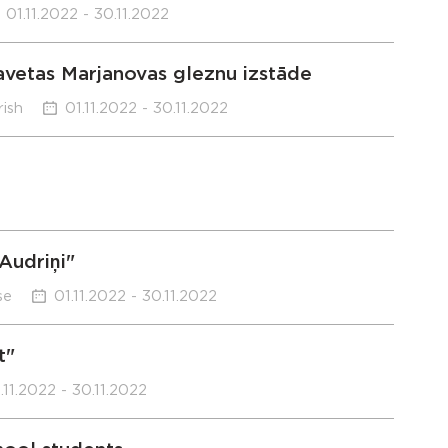
01.11.2022 - 30.11.2022
avetas Marjanovas gleznu izstāde
rish
01.11.2022 - 30.11.2022
Audriņi"
se
01.11.2022 - 30.11.2022
t"
.11.2022 - 30.11.2022