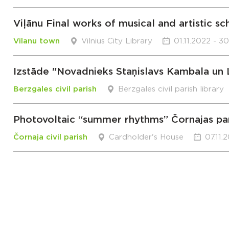
Viļānu Final works of musical and artistic s
Vilanu town
Vilnius City Library
01.11.2022 - 30
Izstāde "Novadnieks Staņislavs Kambala un L
Berzgales civil parish
Berzgales civil parish library
Photovoltaic “summer rhythms” Čornajas par
Čornaja civil parish
Cardholder's House
07.11.