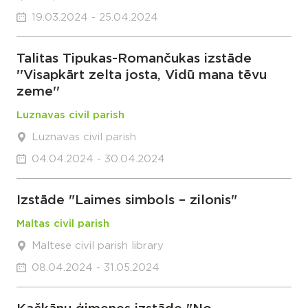
19.03.2024 - 25.04.2024
Talitas Tipukas-Romančukas izstāde
''Visapkārt zelta josta, Vidū mana tēvu
zeme''
Luznavas civil parish
Luznavas civil parish
04.04.2024 - 30.04.2024
Izstāde "Laimes simbols – zilonis"
Maltas civil parish
Maltese civil parish library
08.04.2024 - 31.05.2024