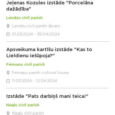
Jeļenas Kozules izstāde "Porcelāna
dažādība"
Lendzu civil parish
Lendzu civil parish library
01.03.2024 - 30.04.2024
Apsveikuma kartīšu izstāde "Kas to
Lieldienu iešūpoja?"
Feimanu civil parish
Feimaņu parish cultural house
11.03.2024 - 12.04.2024
Izstāde "Pats darbiņš mani teica!"
Naglu civil parish
Nagļu civil parish