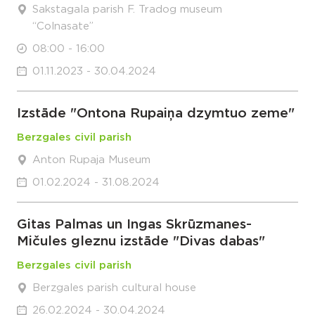
Sakstagala parish F. Tradog museum
“Colnasate”
08:00 - 16:00
01.11.2023 - 30.04.2024
Izstāde "Ontona Rupaiņa dzymtuo zeme"
Berzgales civil parish
Anton Rupaja Museum
01.02.2024 - 31.08.2024
Gitas Palmas un Ingas Skrūzmanes-
Mičules gleznu izstāde "Divas dabas"
Berzgales civil parish
Berzgales parish cultural house
26.02.2024 - 30.04.2024