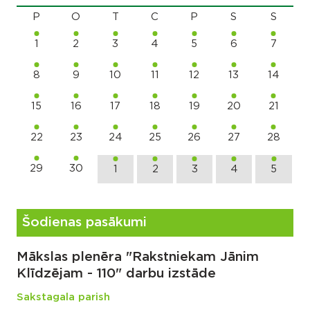
P
O
T
C
P
S
S
1
2
3
4
5
6
7
8
9
10
11
12
13
14
15
16
17
18
19
20
21
22
23
24
25
26
27
28
29
30
1
2
3
4
5
Šodienas pasākumi
Mākslas plenēra "Rakstniekam Jānim
Klīdzējam - 110" darbu izstāde
Sakstagala parish