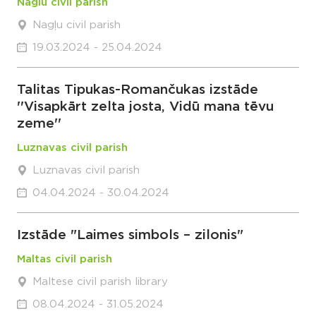
Naglu civil parish
Nagļu civil parish
19.03.2024 - 25.04.2024
Talitas Tipukas-Romančukas izstāde
''Visapkārt zelta josta, Vidū mana tēvu
zeme''
Luznavas civil parish
Luznavas civil parish
04.04.2024 - 30.04.2024
Izstāde "Laimes simbols – zilonis"
Maltas civil parish
Maltese civil parish library
08.04.2024 - 31.05.2024