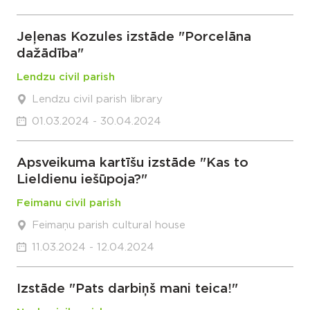
Jeļenas Kozules izstāde "Porcelāna
dažādība"
Lendzu civil parish
Lendzu civil parish library
01.03.2024 - 30.04.2024
Apsveikuma kartīšu izstāde "Kas to
Lieldienu iešūpoja?"
Feimanu civil parish
Feimaņu parish cultural house
11.03.2024 - 12.04.2024
Izstāde "Pats darbiņš mani teica!"