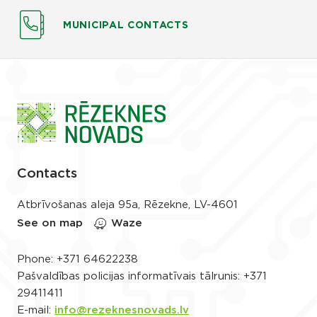
MUNICIPAL CONTACTS
Contacts
Atbrīvošanas aleja 95a, Rēzekne, LV-4601
See on map
Waze
Phone:
+371 64622238
Pašvaldības policijas informatīvais tālrunis:
+371
29411411
E-mail:
info@rezeknesnovads.lv