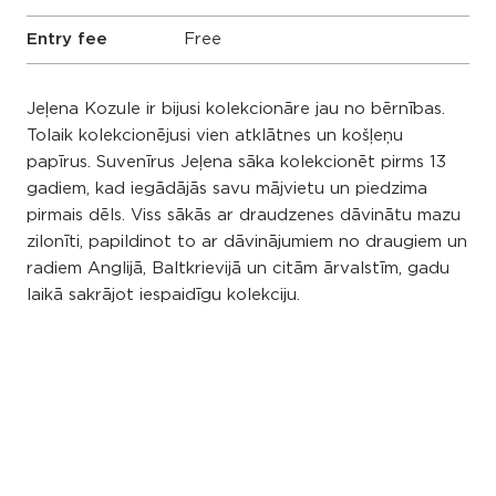
Entry fee
Free
Jeļena Kozule ir bijusi kolekcionāre jau no bērnības.
Tolaik kolekcionējusi vien atklātnes un košļeņu
papīrus. Suvenīrus Jeļena sāka kolekcionēt pirms 13
gadiem, kad iegādājās savu mājvietu un piedzima
pirmais dēls. Viss sākās ar draudzenes dāvinātu mazu
zilonīti, papildinot to ar dāvinājumiem no draugiem un
radiem Anglijā, Baltkrievijā un citām ārvalstīm, gadu
laikā sakrājot iespaidīgu kolekciju.