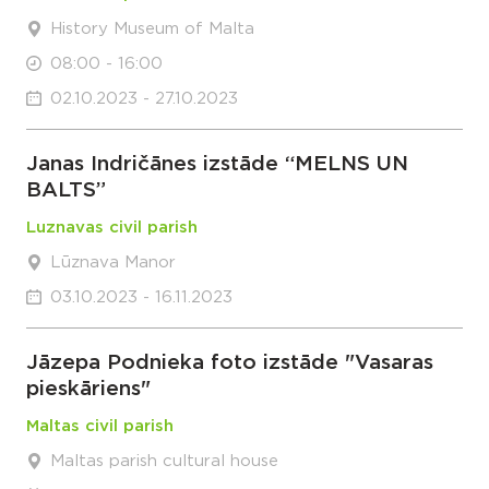
History Museum of Malta
08:00 - 16:00
02.10.2023 - 27.10.2023
Janas Indričānes izstāde “MELNS UN
BALTS”
Luznavas civil parish
Lūznava Manor
03.10.2023 - 16.11.2023
Jāzepa Podnieka foto izstāde "Vasaras
pieskāriens"
Maltas civil parish
Maltas parish cultural house