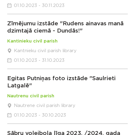
01.10.2023 - 30.11.2023
Zīmējumu izstāde "Rudens ainavas manā
dzimtajā ciemā - Dundās!"
Kantinieku civil parish
Kantnieku civil parish library
01.10.2023 - 31.10.2023
Egitas Putniņas foto izstāde "Saulrieti
Latgalē"
Nautrenu civil parish
Nautrene civil parish library
01.10.2023 - 30.10.2023
Sābru volejbola līga 2023. /2024. gada