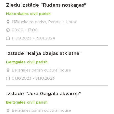
Ziedu izstāde "Rudens noskaņas"
Makonkalns civil parish
Mākoņkalns parish, People's House
09:00 - 13:00
11.09.2023 - 15.01.2024
Izstāde "Raiņa dzejas atklātne"
Berzgales civil parish
Berzgales parish cultural house
01.10.2023 - 31.10.2023
Izstāde ''Jura Gaigala akvareļi''
Berzgales civil parish
Berzgales parish cultural house