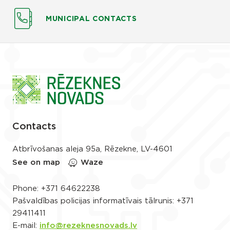
MUNICIPAL CONTACTS
Contacts
Atbrīvošanas aleja 95a, Rēzekne, LV-4601
See on map
Waze
Phone:
+371 64622238
Pašvaldības policijas informatīvais tālrunis:
+371
29411411
E-mail:
info@rezeknesnovads.lv