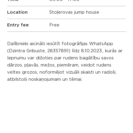
Location
Stoļerovas jump house
Entry fee
Free
Dalībnieki aicināti iesūtīt fotogrāfijas WhatsApp
(Dzintra Gribuste, 28357891) līdz 8.10.2023., kurās ar
lepnumu var dižoties par rudens bagātību savos
dārzos, pļavās, mežos, piemēram, veidot rudens
veltes grozos, noformējot vizuāli skaisti un radoši,
atbilstoši noskaņojumam un tēmai.