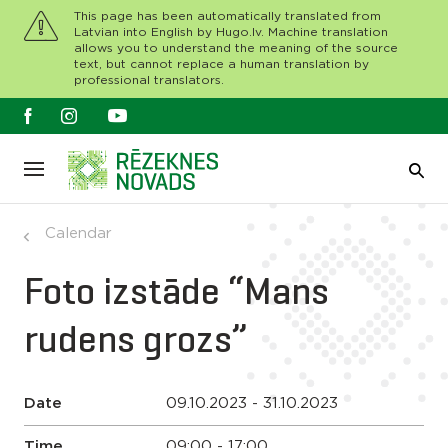
This page has been automatically translated from
Latvian into English by Hugo.lv. Machine translation
allows you to understand the meaning of the source
text, but cannot replace a human translation by
professional translators.
Calendar
Foto izstāde “Mans
rudens grozs”
Date
09.10.2023 - 31.10.2023
Time
09:00 - 17:00