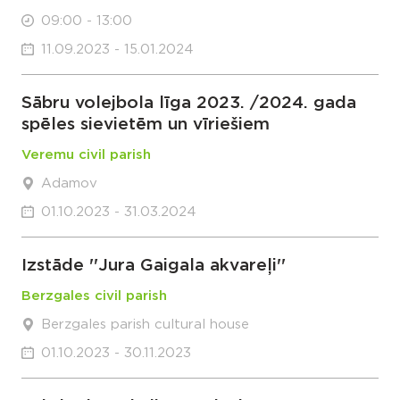
09:00 - 13:00
11.09.2023 - 15.01.2024
Sābru volejbola līga 2023. /2024. gada
spēles sievietēm un vīriešiem
Veremu civil parish
Adamov
01.10.2023 - 31.03.2024
Izstāde ''Jura Gaigala akvareļi''
Berzgales civil parish
Berzgales parish cultural house
01.10.2023 - 30.11.2023