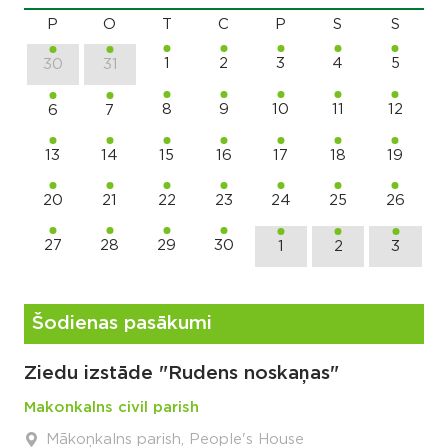
P
O
T
C
P
S
S
1
2
3
4
5
30
31
8
9
10
11
12
6
7
13
14
15
16
17
18
19
20
21
22
23
24
25
26
27
28
29
30
1
2
3
Šodienas pasākumi
Ziedu izstāde "Rudens noskaņas"
Makonkalns civil parish
Mākoņkalns parish, People's House