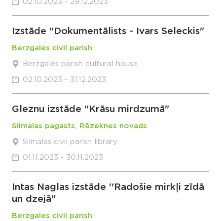
02.10.2023 - 29.12.2023
Izstāde "Dokumentālists - Ivars Seleckis"
Berzgales civil parish
Berzgales parish cultural house
02.10.2023 - 31.12.2023
Gleznu izstāde "Krāsu mirdzumā"
Silmalas pagasts, Rēzeknes novads
Silmalas civil parish library
01.11.2023 - 30.11.2023
Intas Naglas izstāde ''Radošie mirkļi zīdā
un dzejā"
Berzgales civil parish