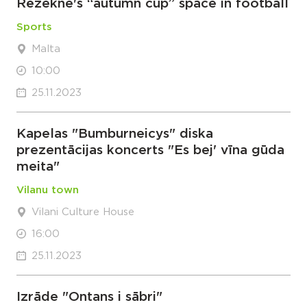
Rēzekne's “autumn cup” space in football
Sports
Malta
10:00
25.11.2023
Kapelas "Bumburneicys" diska
prezentācijas koncerts "Es bej' vīna gūda
meita"
Vilanu town
Vilani Culture House
16:00
25.11.2023
Izrāde "Ontans i sābri"