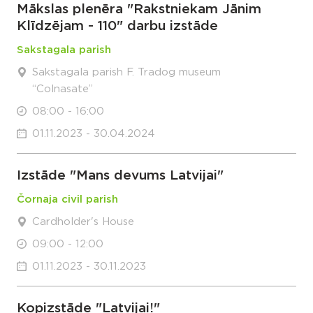
Mākslas plenēra "Rakstniekam Jānim
Klīdzējam - 110" darbu izstāde
Sakstagala parish
Sakstagala parish F. Tradog museum
“Colnasate”
08:00 - 16:00
01.11.2023 - 30.04.2024
Izstāde "Mans devums Latvijai"
Čornaja civil parish
Cardholder's House
09:00 - 12:00
01.11.2023 - 30.11.2023
Kopizstāde "Latvijai!"