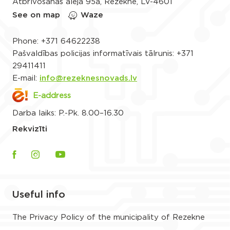
Atbrīvošanas aleja 95a, Rēzekne, LV-4601
See on map
Waze
Phone:
+371 64622238
Pašvaldības policijas informatīvais tālrunis:
+371
29411411
E-mail:
info@rezeknesnovads.lv
E-address
Darba laiks: P.-Pk. 8.00–16.30
Rekvizīti
Useful info
The Privacy Policy of the municipality of Rezekne