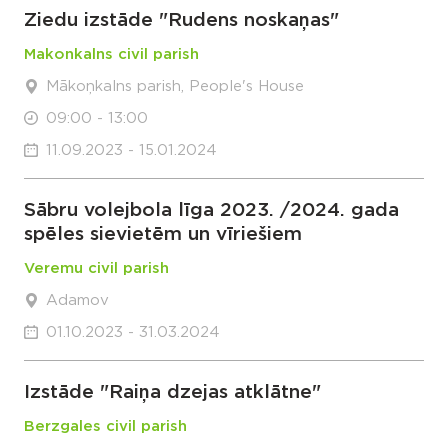
Ziedu izstāde "Rudens noskaņas"
Makonkalns civil parish
Mākoņkalns parish, People's House
09:00 - 13:00
11.09.2023 - 15.01.2024
Sābru volejbola līga 2023. /2024. gada
spēles sievietēm un vīriešiem
Veremu civil parish
Adamov
01.10.2023 - 31.03.2024
Izstāde "Raiņa dzejas atklātne"
Berzgales civil parish