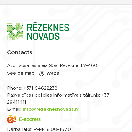
Contacts
Atbrīvošanas aleja 95a, Rēzekne, LV-4601
See on map
Waze
Phone:
+371 64622238
Pašvaldības policijas informatīvais tālrunis:
+371
29411411
E-mail:
info@rezeknesnovads.lv
E-address
Darba laiks: P.-Pk. 8.00–16.30