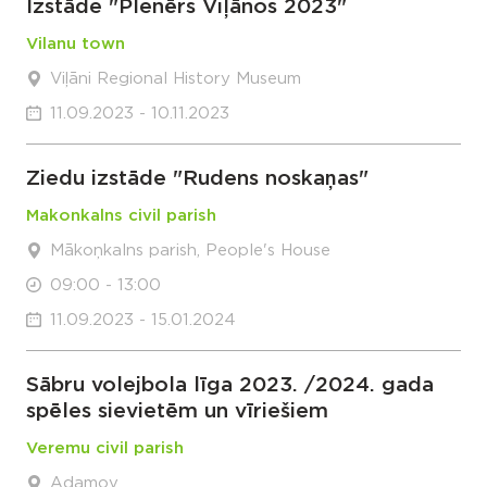
Izstāde "Plenērs Viļānos 2023"
Vilanu town
Viļāni Regional History Museum
11.09.2023 - 10.11.2023
Ziedu izstāde "Rudens noskaņas"
Makonkalns civil parish
Mākoņkalns parish, People's House
09:00 - 13:00
11.09.2023 - 15.01.2024
Sābru volejbola līga 2023. /2024. gada
spēles sievietēm un vīriešiem
Veremu civil parish
Adamov