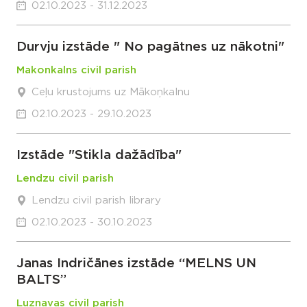
02.10.2023 - 31.12.2023
Durvju izstāde " No pagātnes uz nākotni"
Makonkalns civil parish
Ceļu krustojums uz Mākoņkalnu
02.10.2023 - 29.10.2023
Izstāde "Stikla dažādība"
Lendzu civil parish
Lendzu civil parish library
02.10.2023 - 30.10.2023
Janas Indričānes izstāde “MELNS UN
BALTS”
Luznavas civil parish