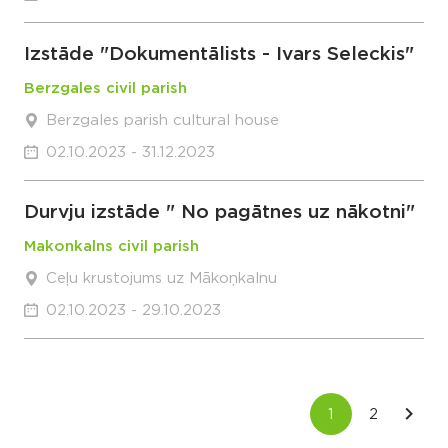
Izstāde "Dokumentālists - Ivars Seleckis"
Berzgales civil parish
Berzgales parish cultural house
02.10.2023 - 31.12.2023
Durvju izstāde " No pagātnes uz nākotni"
Makonkalns civil parish
Ceļu krustojums uz Mākoņkalnu
02.10.2023 - 29.10.2023