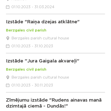
01.10.2023 - 31.03.2024
Izstāde "Raiņa dzejas atklātne"
Berzgales civil parish
Berzgales parish cultural house
01.10.2023 - 31.10.2023
Izstāde ''Jura Gaigala akvareļi''
Berzgales civil parish
Berzgales parish cultural house
01.10.2023 - 30.11.2023
Zīmējumu izstāde "Rudens ainavas manā
dzimtajā ciemā - Dundās!"