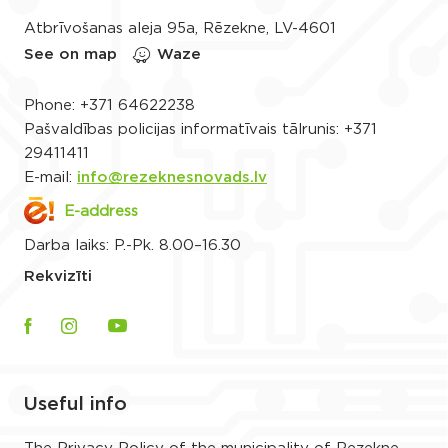
Atbrīvošanas aleja 95a, Rēzekne, LV-4601
See on map
Waze
Phone:
+371 64622238
Pašvaldības policijas informatīvais tālrunis:
+371
29411411
E-mail:
info@rezeknesnovads.lv
E-address
Darba laiks: P.-Pk. 8.00–16.30
Rekvizīti
Useful info