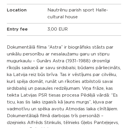
Location
Nautrēnu parish sport Halle-
cultural house
Entry fee
3,00 EUR
Dokumentālā filma “Astra” ir biogrāfisks stāsts par
unikālu personību ar nesalaužamu garu un stipru
mugurkaulu – Gunārs Astra (1931–1988) drosmīgi
rīkojās saskaņā ar savu sirdsbalsi, būdams pārliecināts,
ka Latvija reiz būs brīva. Tas ir vēstījums par cilvēku,
kurš spēja domāt, runāt un rīkoties atbilstoši savai
sirdsbalsij un pasaules redzējumam. Viņa frāze, kas
teikta Latvijas PSR tiesas procesa Pēdējā vārdā: “Es
ticu, kas šis laiks izgaisīs kā ļauns murgs”, kļuva par
vadmotīvu un spēka avotu Atmodas laika cīnītājiem.
Dokumentālajā filmā darbojas trīs personāži –
dzejnieks Alfrēds Stinkulis, tēlnieks Gļebs Panteļejevs,