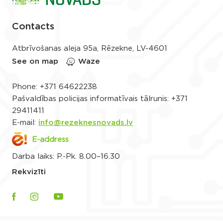
Contacts
Atbrīvošanas aleja 95a, Rēzekne, LV-4601
See on map
Waze
Phone:
+371 64622238
Pašvaldības policijas informatīvais tālrunis:
+371
29411411
E-mail:
info@rezeknesnovads.lv
E-address
Darba laiks: P.-Pk. 8.00–16.30
Rekvizīti