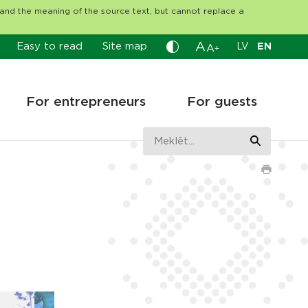
tand the meaning of the source text, but cannot replace a
A
Easy to read
Site map
LV
EN
A
+
For entrepreneurs
For guests