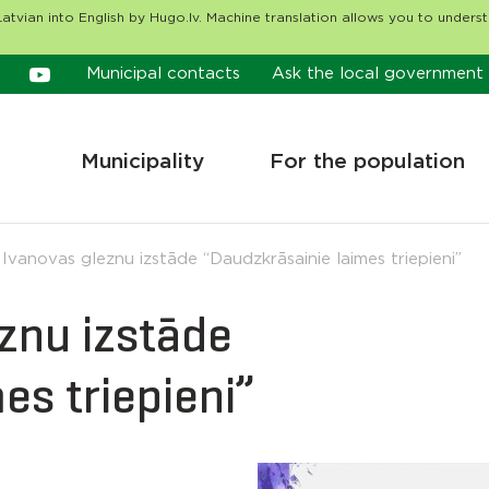
atvian into English by Hugo.lv. Machine translation allows you to unders
Municipal contacts
Ask the local government
Municipality
For the population
 Ivanovas gleznu izstāde “Daudzkrāsainie laimes triepieni”
znu izstāde
es triepieni”