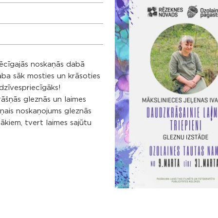
elēcīgajās noskaņās dabā
Daba sāk mosties un krāsoties
 dzīvespriecīgāks!
rāšņās gleznās un laimes
āšņais noskaņojums gleznās
ākiem, tvert laimes sajūtu