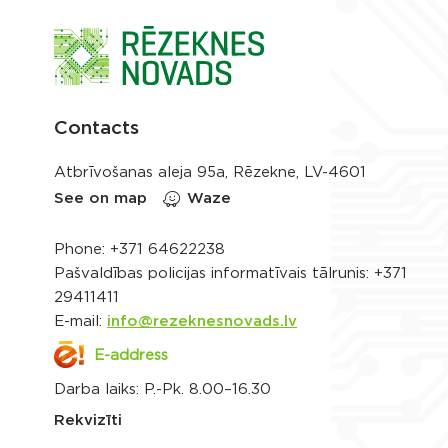
Contacts
Atbrīvošanas aleja 95a, Rēzekne, LV-4601
See on map
Waze
Phone:
+371 64622238
Pašvaldības policijas informatīvais tālrunis:
+371
29411411
E-mail:
info@rezeknesnovads.lv
E-address
Darba laiks: P.-Pk. 8.00–16.30
Rekvizīti