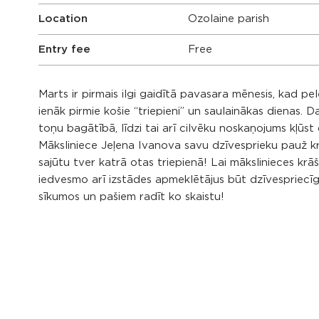
Location
Ozolaine parish
Entry fee
Free
Marts ir pirmais ilgi gaidītā pavasara mēnesis, kad p
ienāk pirmie košie “triepieni” un saulainākas dienas. 
toņu bagātībā, līdzi tai arī cilvēku noskaņojums kļūst
Māksliniece Jeļena Ivanova savu dzīvesprieku pauž k
sajūtu tver katrā otas triepienā! Lai mākslinieces kr
iedvesmo arī izstādes apmeklētājus būt dzīvespriecīg
sīkumos un pašiem radīt ko skaistu!