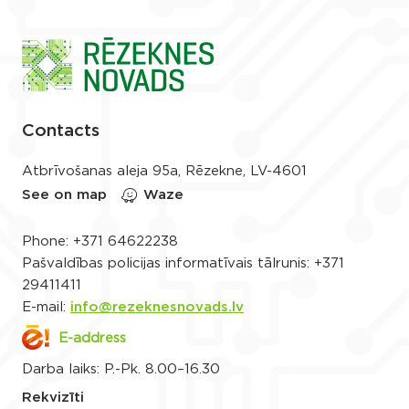
Contacts
Atbrīvošanas aleja 95a, Rēzekne, LV-4601
See on map
Waze
Phone:
+371 64622238
Pašvaldības policijas informatīvais tālrunis:
+371
29411411
E-mail:
info@rezeknesnovads.lv
E-address
Darba laiks: P.-Pk. 8.00–16.30
Rekvizīti