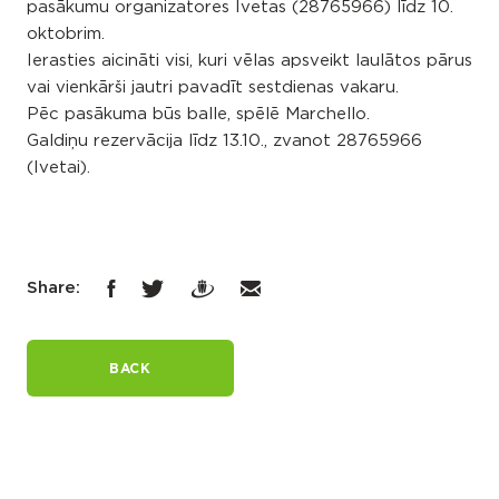
pasākumu organizatores Ivetas (28765966) līdz 10.
oktobrim.
Ierasties aicināti visi, kuri vēlas apsveikt laulātos pārus
vai vienkārši jautri pavadīt sestdienas vakaru.
Pēc pasākuma būs balle, spēlē Marchello.
Galdiņu rezervācija līdz 13.10., zvanot 28765966
(Ivetai).
Share:
BACK