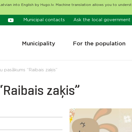
atvian into English by Hugo.lv. Machine translation allows you to unders
Municipal contacts
Ask the local government
Municipality
For the population
nu pasākums “Raibais zaķis”
Raibais zaķis”