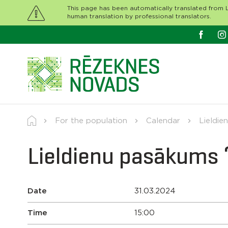
This page has been automatically translated from L
human translation by professional translators.
For the population
Calendar
Lieldie
Lieldienu pasākums “
Date
31.03.2024
Time
15:00