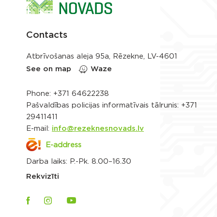
Contacts
Atbrīvošanas aleja 95a, Rēzekne, LV-4601
See on map
Waze
Phone:
+371 64622238
Pašvaldības policijas informatīvais tālrunis:
+371
29411411
E-mail:
info@rezeknesnovads.lv
E-address
Darba laiks: P.-Pk. 8.00–16.30
Rekvizīti