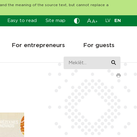
tand the meaning of the source text, but cannot replace a
A
Easy to read
Site map
LV
EN
A
+
For entrepreneurs
For guests