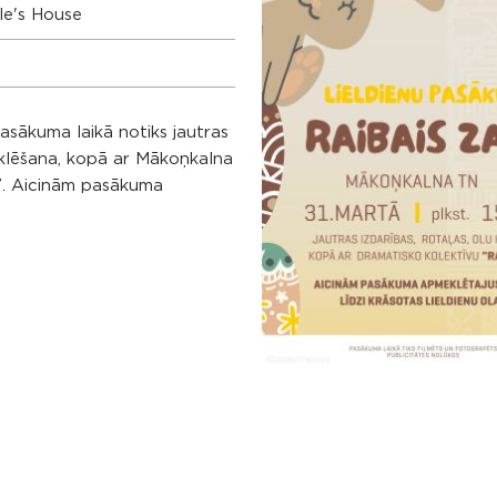
le's House
Pasākuma laikā notiks jautras
meklēšana, kopā ar Mākoņkalna
”. Aicinām pasākuma