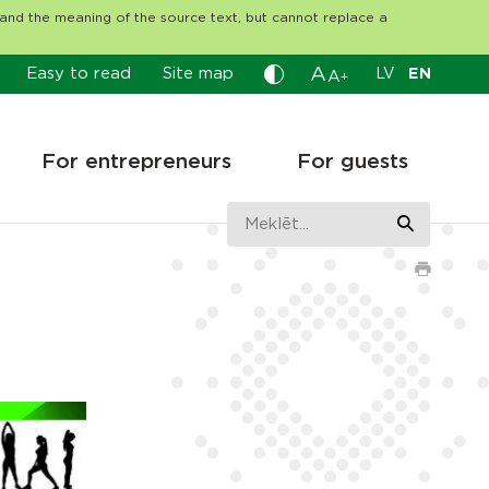
tand the meaning of the source text, but cannot replace a
A
Easy to read
Site map
LV
EN
A
+
For entrepreneurs
For guests