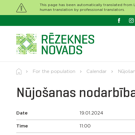
This page has been automatically translated from L
human translation by professional translators.
For the population
Calendar
Nūjošan
Nūjošanas nodarbība
Date
19.01.2024
Time
11:00