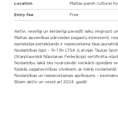
Location
Maltas parish cultural h
Entry fee
Free
Aktīvi, veselīgi un lietderīgi pavadīt laiku vingrojot un 
Maltas apvienības pārvaldes pagastu interesenti, ne
iepriekšēja pieteikšanās ir nepieciešama tikai jaunatn
Nodarbības ilgst ~ 1h-1,5h LTSA (Latvijas Tautas Spo
(Starptauriskā Nūjošanas Federācija) sertificēta nūjo
Nodarbību laikā tiks nodrošināti vienkārši izpildāmi
fiziskās sagatavotības cilvēkiem, ar mērķi nodarbināt
Nodarbības un nepieciešamais aprīkojums – bezmaksa
Būsim aktīvi un veseli arī 2024. gadā!