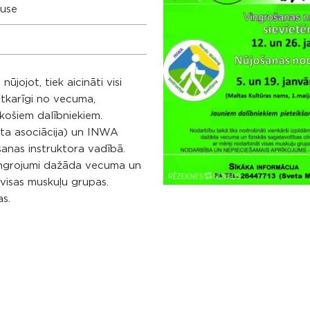
ouse
nūjojot, tiek aicināti visi
atkarīgi no vecuma,
ākošiem dalībniekiem.
rta asociācija) un INWA
šanas instruktora vadībā.
 vingrojumi dažāda vecuma un
 visas muskuļu grupas.
s.