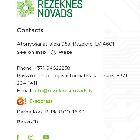
Contacts
Atbrīvošanas aleja 95a, Rēzekne, LV-4601
See on map
Waze
Phone:
+371 64622238
Pašvaldības policijas informatīvais tālrunis:
+371
29411411
E-mail:
info@rezeknesnovads.lv
E-address
Darba laiks: P.-Pk. 8.00–16.30
Rekvizīti