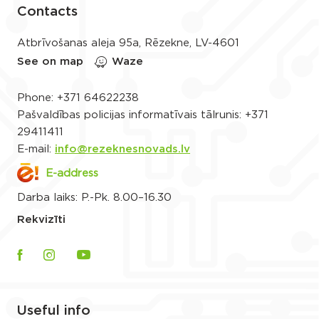
Contacts
Atbrīvošanas aleja 95a, Rēzekne, LV-4601
See on map
Waze
Phone:
+371 64622238
Pašvaldības policijas informatīvais tālrunis:
+371
29411411
E-mail:
info@rezeknesnovads.lv
E-address
Darba laiks: P.-Pk. 8.00–16.30
Rekvizīti
Useful info