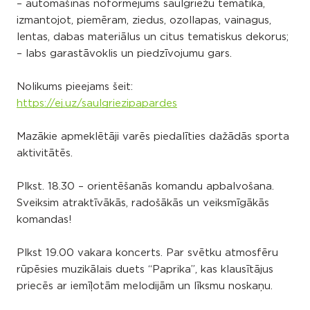
– automašīnas noformējums saulgriežu tematikā,
izmantojot, piemēram, ziedus, ozollapas, vainagus,
lentas, dabas materiālus un citus tematiskus dekorus;
– labs garastāvoklis un piedzīvojumu gars.
Nolikums pieejams šeit:
https://ej.uz/saulgriezipapardes
Mazākie apmeklētāji varēs piedalīties dažādās sporta
aktivitātēs.
Plkst. 18.30 – orientēšanās komandu apbalvošana.
Sveiksim atraktīvākās, radošākās un veiksmīgākās
komandas!
Plkst 19.00 vakara koncerts. Par svētku atmosfēru
rūpēsies muzikālais duets “Paprika”, kas klausītājus
priecēs ar iemīļotām melodijām un līksmu noskaņu.