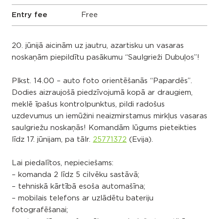
Entry fee
Free
20. jūnijā aicinām uz jautru, azartisku un vasaras
noskaņām piepildītu pasākumu “Saulgrieži Dubuļos”!
Plkst. 14.00 – auto foto orientēšanās “Papardēs”.
Dodies aizraujošā piedzīvojumā kopā ar draugiem,
meklē īpašus kontrolpunktus, pildi radošus
uzdevumus un iemūžini neaizmirstamus mirkļus vasaras
saulgriežu noskaņās! Komandām lūgums pieteikties
līdz 17. jūnijam, pa tālr.
25771372
(Evija).
Lai piedalītos, nepieciešams:
– komanda 2 līdz 5 cilvēku sastāvā;
– tehniskā kārtībā esoša automašīna;
– mobilais telefons ar uzlādētu bateriju
fotografēšanai;