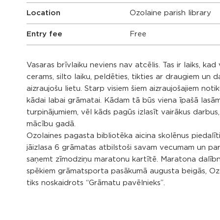
Location
Ozolaine parish library
Entry fee
Free
Vasaras brīvlaiku neviens nav atcēlis. Tas ir laiks, kad 
cerams, silto laiku, peldēties, tikties ar draugiem un d
aizraujošu lietu. Starp visiem šiem aizraujošajiem noti
kādai labai grāmatai. Kādam tā būs viena īpašā lasāmv
turpinājumiem, vēl kāds pagūs izlasīt vairākus darbus, 
mācību gadā.
Ozolaines pagasta bibliotēka aicina skolēnus piedalīt
jāizlasa 6 grāmatas atbilstoši savam vecumam un par
saņemt zīmodziņu maratonu kartītē. Maratona dalībni
spēkiem grāmatsporta pasākumā augusta beigās, Ozo
tiks noskaidrots “Grāmatu pavēlnieks”.