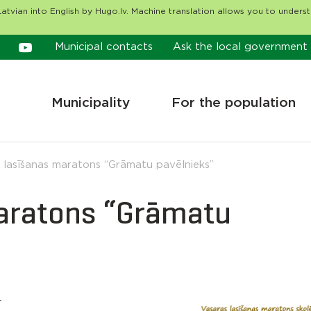
atvian into English by Hugo.lv. Machine translation allows you to unders
Municipal contacts
Ask the local government
Municipality
For the population
 lasīšanas maratons “Grāmatu pavēlnieks”
maratons “Grāmatu
4