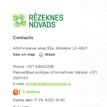
Contacts
Atbrīvošanas aleja 95a, Rēzekne, LV-4601
See on map
Waze
Phone:
+371 64622238
Pašvaldības policijas informatīvais tālrunis:
+371
29411411
E-mail:
info@rezeknesnovads.lv
E-address
Darba laiks: P.-Pk. 8.00–16.30