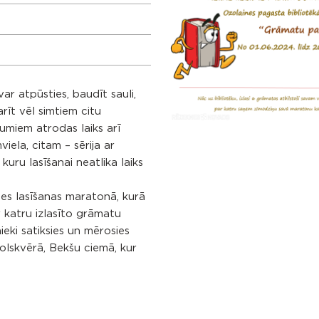
var atpūsties, baudīt sauli,
arīt vēl simtiem citu
kumiem atrodas laiks arī
iela, citam – sērija ar
kuru lasīšanai neatlika laiks
ies lasīšanas maratonā, kurā
 katru izlasīto grāmatu
eki satiksies un mērosies
lskvērā, Bekšu ciemā, kur