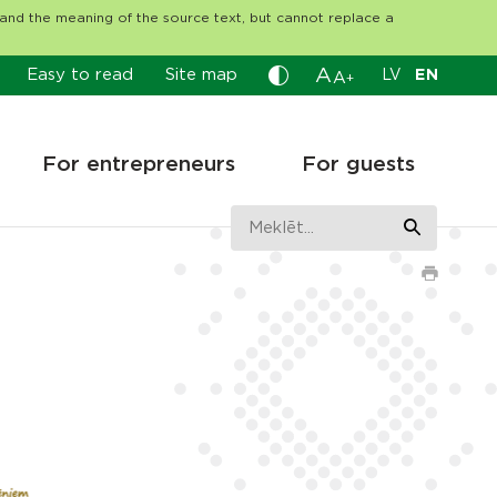
tand the meaning of the source text, but cannot replace a
A
Easy to read
Site map
LV
EN
A
+
For entrepreneurs
For guests