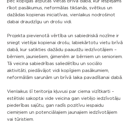
pēc kopīgas atpūtas vietas brīvā dabā, kur iespējams
rīkot pasākumus, neformālas tikšanās, svētkus un
dažādas kopienas iniciatīvas, vienlaikus nodrošinot
dabai draudzīgu un drošu vidi.
Projekta pievienotā vērtība un sabiedriskā nozīme ir
sniegt vietējai kopienai drošu, labiekārtotu vietu brīvā
dabā, kur satikties dažādu paaudžu iedzīvotājiem –
bērniem, jauniešiem, ģimenēm ar bērniem un senioriem.
Tā veicina sabiedrības saliedētību un sociālo
aktivitāti, piedāvājot vidi kopīgiem pasākumiem,
neformālām sarunām un brīvā laika pavadīšanai dabā.
Vienlaikus šī teritorija kļuvusi par ciema vizītkarti –
estētiski sakopta vide veicina gan vietējo iedzīvotāju
piederības sajūtu, gan radīs pozitīvu iespaidu
ciemiņiem un potenciālajiem jaunajiem iedzīvotājiem
vai tūristiem.