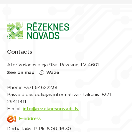
Contacts
Atbrīvošanas aleja 95a, Rēzekne, LV-4601
See on map
Waze
Phone:
+371 64622238
Pašvaldības policijas informatīvais tālrunis:
+371
29411411
E-mail:
info@rezeknesnovads.lv
E-address
Darba laiks: P.-Pk. 8.00–16.30