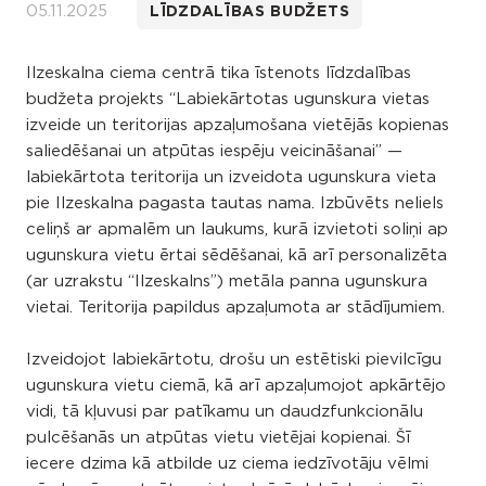
05.11.2025
LĪDZDALĪBAS BUDŽETS
Ilzeskalna ciema centrā tika īstenots līdzdalības
budžeta projekts “Labiekārtotas ugunskura vietas
izveide un teritorijas apzaļumošana vietējās kopienas
saliedēšanai un atpūtas iespēju veicināšanai” —
labiekārtota teritorija un izveidota ugunskura vieta
pie Ilzeskalna pagasta tautas nama. Izbūvēts neliels
celiņš ar apmalēm un laukums, kurā izvietoti soliņi ap
ugunskura vietu ērtai sēdēšanai, kā arī personalizēta
(ar uzrakstu “Ilzeskalns”) metāla panna ugunskura
vietai. Teritorija papildus apzaļumota ar stādījumiem.
Izveidojot labiekārtotu, drošu un estētiski pievilcīgu
ugunskura vietu ciemā, kā arī apzaļumojot apkārtējo
vidi, tā kļuvusi par patīkamu un daudzfunkcionālu
pulcēšanās un atpūtas vietu vietējai kopienai. Šī
iecere dzima kā atbilde uz ciema iedzīvotāju vēlmi