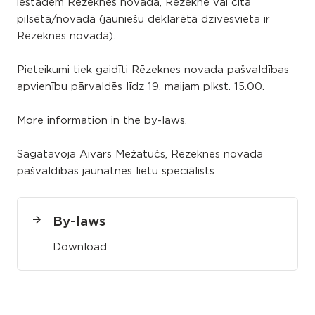
iestādēm Rēzeknes novadā, Rēzeknē vai citā
pilsētā/novadā (jauniešu deklarētā dzīvesvieta ir
Rēzeknes novadā).
Pieteikumi tiek gaidīti Rēzeknes novada pašvaldības
apvienību pārvaldēs līdz 19. maijam plkst. 15.00.
More information in the by-laws.
Sagatavoja Aivars Mežatučs, Rēzeknes novada
pašvaldības jaunatnes lietu speciālists
By-laws
Download