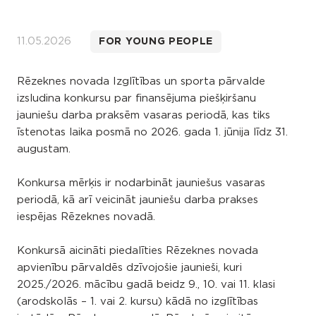
11.05.2026
FOR YOUNG PEOPLE
Rēzeknes novada Izglītības un sporta pārvalde
izsludina konkursu par finansējuma piešķiršanu
jauniešu darba praksēm vasaras periodā, kas tiks
īstenotas laika posmā no 2026. gada 1. jūnija līdz 31.
augustam.
Konkursa mērķis ir nodarbināt jauniešus vasaras
periodā, kā arī veicināt jauniešu darba prakses
iespējas Rēzeknes novadā.
Konkursā aicināti piedalīties Rēzeknes novada
apvienību pārvaldēs dzīvojošie jaunieši, kuri
2025./2026. mācību gadā beidz 9., 10. vai 11. klasi
(arodskolās – 1. vai 2. kursu) kādā no izglītības