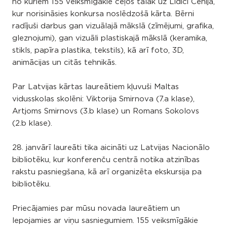
no kuriem 155 veiksmīgākie ceļos tālāk uz Lidici Čehijā,
kur norisināsies konkursa noslēdzošā kārta. Bērni
radījuši darbus gan vizuālajā mākslā (zīmējumi, grafika,
gleznojumi), gan vizuāli plastiskajā mākslā (keramika,
stikls, papīra plastika, tekstils), kā arī foto, 3D,
animācijas un citās tehnikās.
Par Latvijas kārtas laureātiem kļuvuši Maltas
vidusskolas skolēni: Viktorija Smirnova (7.a klase),
Artjoms Smirnovs (3.b klase) un Romans Sokolovs
(2.b klase).
28. janvārī laureāti tika aicināti uz Latvijas Nacionālo
bibliotēku, kur konferenču centrā notika atzinības
rakstu pasniegšana, kā arī organizēta ekskursija pa
bibliotēku.
Priecājamies par mūsu novada laureātiem un
lepojamies ar viņu sasniegumiem. 155 veiksmīgākie