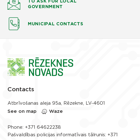
TO ASK
FOR LOCAL
GOVERNMENT
MUNICIPAL CONTACTS
Contacts
Atbrīvošanas aleja 95a, Rēzekne, LV-4601
See on map
Waze
Phone:
+371 64622238
Pašvaldības policijas informatīvais tālrunis:
+371