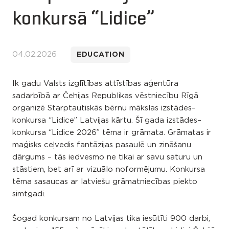
konkursā “Lidice”
04.02.2026
EDUCATION
Ik gadu Valsts izglītības attīstības aģentūra
sadarbībā ar Čehijas Republikas vēstniecību Rīgā
organizē Starptautiskās bērnu mākslas izstādes–
konkursa “Lidice” Latvijas kārtu. Šī gada izstādes–
konkursa “Lidice 2026” tēma ir grāmata. Grāmatas ir
maģisks ceļvedis fantāzijas pasaulē un zināšanu
dārgums – tās iedvesmo ne tikai ar savu saturu un
stāstiem, bet arī ar vizuālo noformējumu. Konkursa
tēma sasaucas ar latviešu grāmatniecības piekto
simtgadi.
Šogad konkursam no Latvijas tika iesūtīti 900 darbi,