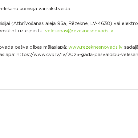
lēšanu komisijā vai rakstveidā:
ijai (Atbrīvošanas aleja 95a, Rēzekne, LV-4630) vai elektro
 nosūtot uz e-pastu:
velesanas@rezeknesnovads.lv
.
 novada pašvaldības mājaslapā:
www.rezeknesnovads.lv
sadaļ
jaslapā: https://www.cvk.lv/lv/2025-gada-pasvaldibu-velesa