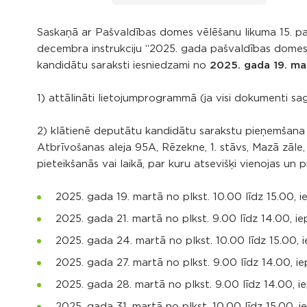
Saskaņā ar Pašvaldības domes vēlēšanu likuma 15. pa
decembra instrukciju “2025. gada pašvaldības domes 
kandidātu saraksti iesniedzami no
2025. gada 19. mart
1) attālināti lietojumprogrammā (ja visi dokumenti sa
2) klātienē deputātu kandidātu sarakstu pieņemšana
Atbrīvošanas aleja 95A, Rēzekne, 1. stāvs, Mazā zāle, 
pieteikšanās vai laikā, par kuru atsevišķi vienojas un p
2025. gada 19. martā no plkst. 10.00 līdz 15.00, ie
2025. gada 21. martā no plkst. 9.00 līdz 14.00, iep
2025. gada 24. martā no plkst. 10.00 līdz 15.00, i
2025. gada 27. martā no plkst. 9.00 līdz 14.00, iep
2025. gada 28. martā no plkst. 9.00 līdz 14.00, ie
2025. gada 31. martā no plkst. 10.00 līdz 15.00, ie