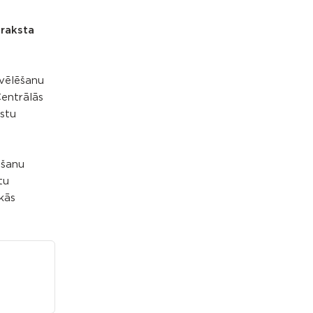
araksta
vēlēšanu
Centrālās
stu
ēšanu
tu
kās