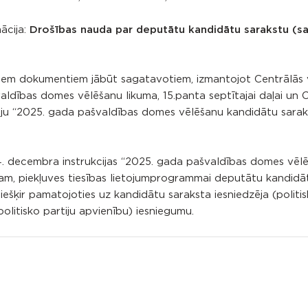
ācija:
Drošības nauda par deputātu kandidātu sarakstu (s
iem dokumentiem jābūt sagatavotiem, izmantojot Centrālās 
aldības domes vēlēšanu likuma, 15.panta septītajai daļai un 
iju “2025. gada pašvaldības domes vēlēšanu kandidātu sarak
14. decembra instrukcijas “2025. gada pašvaldības domes vēl
tam, piekļuves tiesības lietojumprogrammai deputātu kandidā
ešķir pamatojoties uz kandidātu saraksta iesniedzēja (politis
, politisko partiju apvienību) iesniegumu.