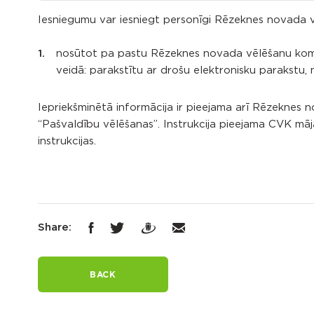
Iesniegumu var iesniegt personīgi Rēzeknes novada vē
nosūtot pa pastu Rēzeknes novada vēlēšanu komis
veidā: parakstītu ar drošu elektronisku parakstu,
Iepriekšminētā informācija ir pieejama arī Rēzeknes
“Pašvaldību vēlēšanas”. Instrukcija pieejama CVK mā
instrukcijas.
Share:
BACK