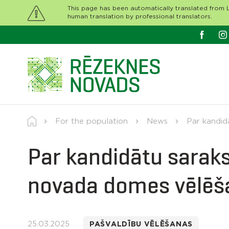
This page has been automatically translated from L
human translation by professional translators.
For the population
News
Par kandid
Par kandidātu sarak
novada domes vēlē
25.03.2025
PAŠVALDĪBU VĒLĒŠANAS