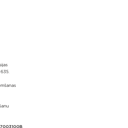
ijas
1635.
ņemšanas
ēšanu
7003100B