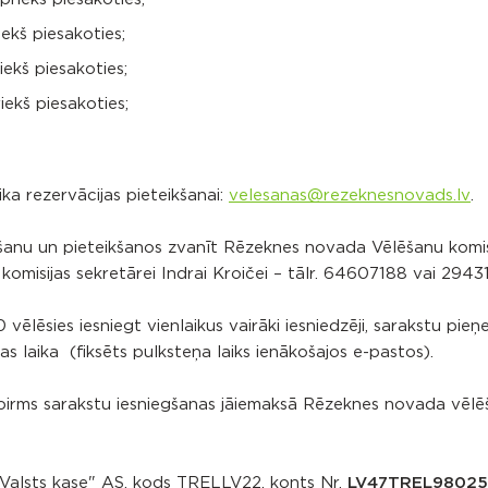
iekš piesakoties;
iekš piesakoties;
riekš piesakoties;
ka rezervācijas pieteikšanai:
velesanas@rezeknesnovads.lv
.
šanu un pieteikšanos zvanīt Rēzeknes novada Vēlēšanu komis
omisijas sekretārei Indrai Kroičei – tālr. 64607188 vai 2943
vēlēsies iesniegt vienlaikus vairāki iesniedzēji, sarakstu pie
s laika (fiksēts pulksteņa laiks ienākošajos e-pastos).
 pirms sarakstu iesniegšanas jāiemaksā Rēzeknes novada vēl
Valsts kase" AS, kods TRELLV22, konts Nr.
LV47TREL98025