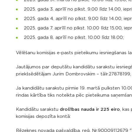
2025. gada 3. aprīlī no plkst. 9.00 līdz 14.00, iepr
2025. gada 4. aprīlī no plkst. 9.00 līdz 14.00, iepr
2025. gada 7. aprīlī no plkst. 10.00 līdz 15.00, iep
2025. gada 8. aprīlī no plkst. 10.00 līdz 18.00;
Vēlēšanu komisijas e-pasts pieteikumu iesniegšanas lai
Jautājumos par deputātu kandidātu sarakstu iesnieg
priekšsēdētājam Jurim Dombrovskim – tālr.27878199, k
Ja kandidātu sarakstu pirmie 19. martā pulksten 10.00 
rindas kārtība tiks noteikta pēc pieteikuma saņemšana
Kandidātu sarakstu
drošības nauda ir 225 eiro
, kas
komisijas depozīta kontā:
Rēzeknes novada pašvaldība, reģ. Nr.90009112679 "