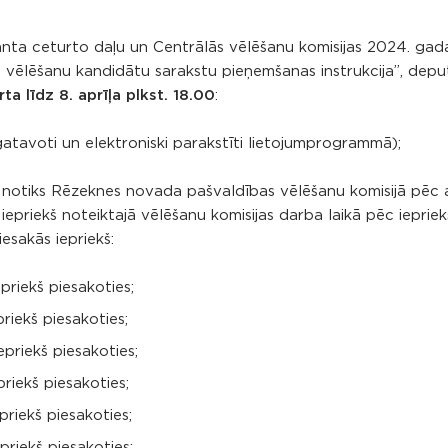
nta ceturto daļu un Centrālās vēlēšanu komisijas 2024. gada
vēlēšanu kandidātu sarakstu pieņemšanas instrukcija”, depu
a līdz 8. aprīļa plkst. 18.00
:
gatavoti un elektroniski parakstīti lietojumprogrammā);
 notiks Rēzeknes novada pašvaldības vēlēšanu komisijā pēc 
iepriekš noteiktajā vēlēšanu komisijas darba laikā pēc iepriek
iesakās iepriekš:
priekš piesakoties;
riekš piesakoties;
epriekš piesakoties;
riekš piesakoties;
priekš piesakoties;
priekš piesakoties;