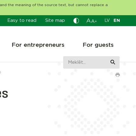
tand the meaning of the source text, but cannot replace a
A
Easy to read
Site map
LV
EN
A
+
For entrepreneurs
For guests
m
es