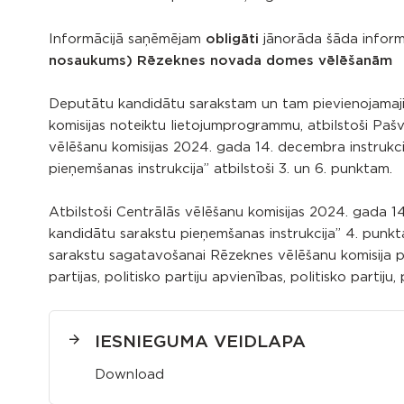
Informācijā saņēmējam
obligāti
jānorāda šāda inform
nosaukums) Rēzeknes novada domes vēlēšanām
Deputātu kandidātu sarakstam un tam pievienojamaj
komisijas noteiktu lietojumprogrammu, atbilstoši Pašv
vēlēšanu komisijas 2024. gada 14. decembra instrukc
pieņemšanas instrukcija” atbilstoši 3. un 6. punktam.
Atbilstoši Centrālās vēlēšanu komisijas 2024. gada 
kandidātu sarakstu pieņemšanas instrukcija” 4. punk
sarakstu sagatavošanai Rēzeknes vēlēšanu komisija pi
partijas, politisko partiju apvienības, politisko partiju
IESNIEGUMA VEIDLAPA
Download