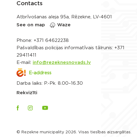
Contacts
Atbrīvošanas aleja 95a, Rēzekne, LV-4601
See on map
Waze
Phone:
+371 64622238
Pašvaldības policijas informatīvais tālrunis:
+371
29411411
E-mail:
info@rezeknesnovads.lv
E-address
Darba laiks: P.-Pk. 8.00–16.30
Rekvizīti
© Rezekne municipality 2026. Visas tiesības aizsargātas.