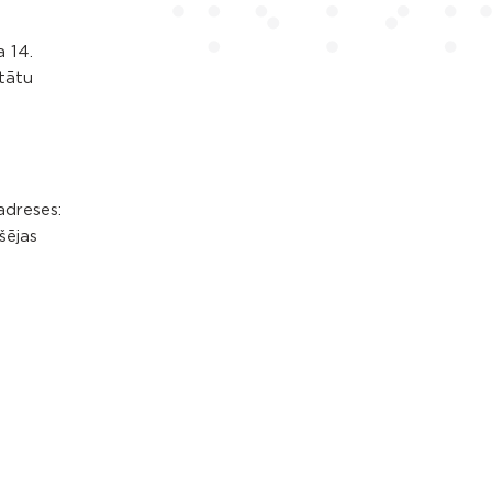
 14.
tātu
adreses:
šējas