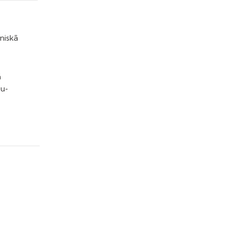
niskā
ā
nu-