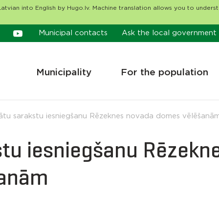
atvian into English by Hugo.lv. Machine translation allows you to unders
Municipal contacts
Ask the local government
Municipality
For the population
ātu sarakstu iesniegšanu Rēzeknes novada domes vēlēšanā
stu iesniegšanu Rēzekn
šanām