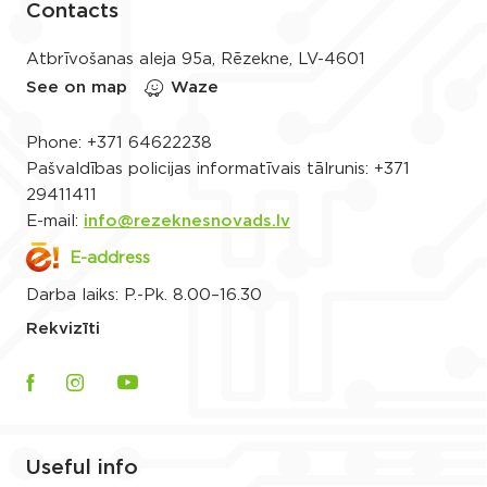
Contacts
Atbrīvošanas aleja 95a, Rēzekne, LV-4601
See on map
Waze
Phone:
+371 64622238
Pašvaldības policijas informatīvais tālrunis:
+371
29411411
E-mail:
info@rezeknesnovads.lv
E-address
Darba laiks: P.-Pk. 8.00–16.30
Rekvizīti
Useful info