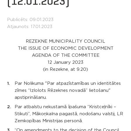
(12.01.2023)
Publicēts: 09.01.2023
Atjaunots: 17.01.2023
REZEKNE MUNICIPALITY COUNCIL
THE ISSUE OF ECONOMIC DEVELOPMENT
AGENDA OF THE COMMITTEE
12 January 2023
(in Rezekne, at 9.20)
Par Nolikuma "Par atpazīstamības un identitātes
zīmes “Izlolots Rēzeknes novadā” lietošanu"
apstiprināšanu.
Par atbalstu nekustamā īpašuma “Kristceļnīki –
Stikuti”, Mākoņkalna pagastā, nodošanu valstij, LR
Zemkopības Ministrijas personā.
“On amendments to the decision of the Council