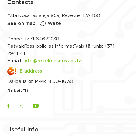
Contacts
Atbrīvošanas aleja 95a, Rēzekne, LV-4601
See on map
Waze
Phone:
+371 64622238
Pašvaldības policijas informatīvais tālrunis:
+371
29411411
E-mail:
info@rezeknesnovads.lv
E-address
Darba laiks: P.-Pk. 8.00–16.30
Rekvizīti
Useful info