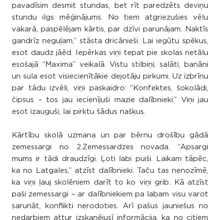
pavadīsim desmit stundas, bet rīt paredzēts deviņu
stundu ilgs mēģinājums. No tiem atgriezušies vēlu
vakarā, paspēlējam kārtis, par dzīvi parunājam. Naktīs
gandrīz neguļam,” stāsta dricānieši. Lai iegūtu spēkus,
esot daudz jāēd. Iepērkas viņi tepat pie skolas netālu
esošajā “Maxima” veikalā. Vistu stilbiņi, salāti, banāni
un sula esot visiecienītākie dejotāju pirkumi. Uz izbrīnu
par tādu izvēli, viņi paskaidro: “Konfektes, šokolādi,
čipsus – tos jau iecienījuši mazie dalībnieki.” Viņi jau
esot izauguši, lai pirktu šādus našķus.
Kārtību skolā uzmana un par bērnu drošību gādā
zemessargi no 2.Zemessardzes novada. “Apsargi
mums ir tādi draudzīgi. Ļoti labi puiši. Laikam tāpēc,
ka no Latgales,” atzīst dalībnieki. Taču tas nenozīmē,
ka viņi ļauj skolēniem darīt to ko viņi grib. Kā atzīst
paši zemessargi – ar dalībniekiem pa labam visu varot
sarunāt, konflikti nerodoties. Arī pašus jauniešus no
nedarbiem attur izskanējusī informācija, ka no citiem