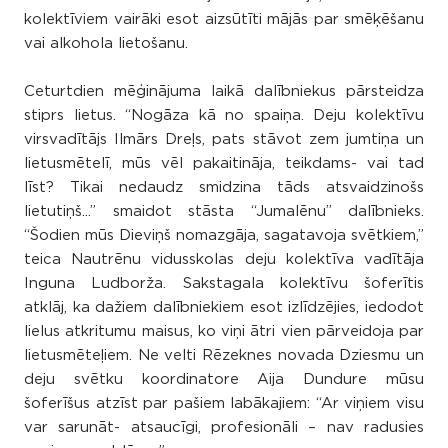
kolektīviem vairāki esot aizsūtīti mājās par smēķēšanu
vai alkohola lietošanu.
Ceturtdien mēģinājuma laikā dalībniekus pārsteidza
stiprs lietus. “Nogāza kā no spaiņa. Deju kolektīvu
virsvadītājs Ilmārs Dreļs, pats stāvot zem jumtiņa un
lietusmētelī, mūs vēl pakaitināja, teikdams- vai tad
līst? Tikai nedaudz smidzina tāds atsvaidzinošs
lietutiņš...” smaidot stāsta “Jumalēnu” dalībnieks.
“Šodien mūs Dieviņš nomazgāja, sagatavoja svētkiem,”
teica Nautrēnu vidusskolas deju kolektīva vadītāja
Inguna Ludborža. Sakstagala kolektīvu šoferītis
atklāj, ka dažiem dalībniekiem esot izlīdzējies, iedodot
lielus atkritumu maisus, ko viņi ātri vien pārveidoja par
lietusmēteļiem. Ne velti Rēzeknes novada Dziesmu un
deju svētku koordinatore Aija Dundure mūsu
šoferīšus atzīst par pašiem labākajiem: “Ar viņiem visu
var sarunāt- atsaucīgi, profesionāli – nav radusies