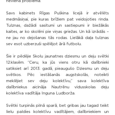
neviena problēma.”
Savs kabinets Rīgas Puškina licejā ir atvēlēts
medmāsiņai, pie kuras brīžiem pat veidojoties rinda.
Tulznas, dažādi sasitumi un sastiepumi ir biežākās
kaites, ar ko skolēni pie viņas griežas. Un kā izrādās –
ne jau no dejošanas tās rodas. Lielākā daļa tulznas
sev esot uzberzuši spēlējot ārā futbolu.
Šie ir pēdējie Skolu jaunatnes dziesmu un deju svētki
12.klasēm. “Ceru, ka jūs viens otru kā dalībnieki
satiksiet arī 2013. gadā, pieaugušo Dziesmu un deju
svētkos. Pēc iestāšanās augstskolās, noteikti
meklējiet sev deju kolektīvu,” sava kolektīva
dalībniekus aicināja Nautrēnu vidusskolas deju
kolektīva vadītāja Inguna Ludborža.
Svētki turpinās pilnā sparā, bet gribas jau tagad teikt
lielu paldies kolektīvu vadītājiem, dalībniekiem un