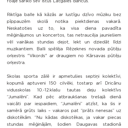
foajē sarīko sev īstus Latgales dančus.
Riktīga balle kā kāzās ar lustīgu dzīvo mūziku bez
pīppauzēm skolā notika piektdienas vakarā.
Neskatoties uz to, ka visa diena pavadīta
mēģinājumos un koncertos, tas netraucēja jauniešiem
vēl vairākas stundas dejot, lekt un dziedāt līdzi
muzikantiem. Balli spēlēja Rēzeknes novada pūtēju
orķestris "Vikords" ar draugiem no Kārsavas pūtēju
orķestra.
Skolas sporta zālē ir apmetušies septiņi kolektīvi,
kopumā aptuveni 150 cilvēki, tostarp arī Dricānu
vidusskolas 10.-12.klašu tautas deju kolektīvs
“Jumalēni”. Kad pēc atbraukšanas trešajā dienā
vaicāti par iespaidiem, “Jumalēni” atzīst, ka šis ir
samērā grūts laiks – vakaros pat “prāts nenesas” uz
diskotēkām. “Nu kādas diskotēkas, ja vakar piecas
stundas mēģinājām, šodien Daugavas stadionā