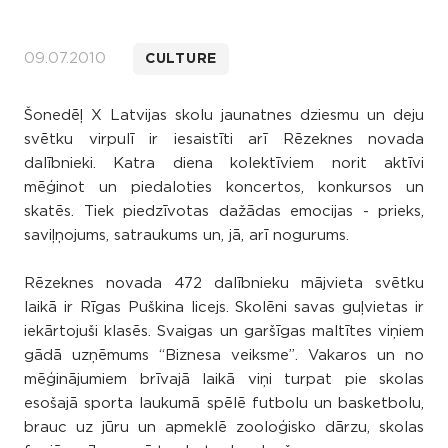
09.07.2010
CULTURE
Šonedēļ X Latvijas skolu jaunatnes dziesmu un deju
svētku virpulī ir iesaistīti arī Rēzeknes novada
dalībnieki. Katra diena kolektīviem norit aktīvi
mēģinot un piedaloties koncertos, konkursos un
skatēs. Tiek piedzīvotas dažādas emocijas - prieks,
saviļņojums, satraukums un, jā, arī nogurums.
Rēzeknes novada 472 dalībnieku mājvieta svētku
laikā ir Rīgas Puškina licejs. Skolēni savas guļvietas ir
iekārtojuši klasēs. Svaigas un garšīgas maltītes viņiem
gādā uzņēmums “Biznesa veiksme”. Vakaros un no
mēģinājumiem brīvajā laikā viņi turpat pie skolas
esošajā sporta laukumā spēlē futbolu un basketbolu,
brauc uz jūru un apmeklē zooloģisko dārzu, skolas