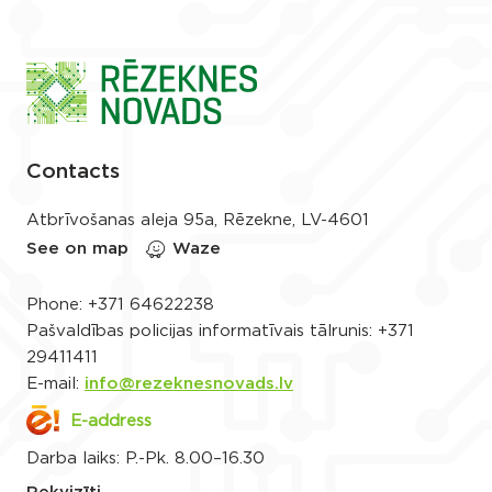
Contacts
Atbrīvošanas aleja 95a, Rēzekne, LV-4601
See on map
Waze
Phone:
+371 64622238
Pašvaldības policijas informatīvais tālrunis:
+371
29411411
E-mail:
info@rezeknesnovads.lv
E-address
Darba laiks: P.-Pk. 8.00–16.30