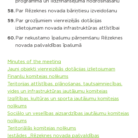
programmā un līdzfinansējuma nodrošināšanu
Par Rēzeknes novada bāriņtiesu izveidošanu
Par grozījumiem vienreizējās dotācijas
izlietojumam novada infrastruktūras attīstībai
Par nekustamo īpašumu pārņemšanu Rēzeknes
novada pašvaldības īpašumā
Minutes of the meeting
Jauni objekti vienreizējās dotācijas izlietojumam
Finanšu komitejas nolikums
Teritorijas attīstības, plānošanas, tautsaimniecības,
vides un infrastruktūras jautājumu komitejas
Izglītības, kultūras un sporta jautājumu komitejas
nolikums
Sociālo un veselības aizsardzības jautājumu komitejas
nolikums
Teritoriālās komitejas nolikums
Iestādes „Rēzeknes novada pašvaldības