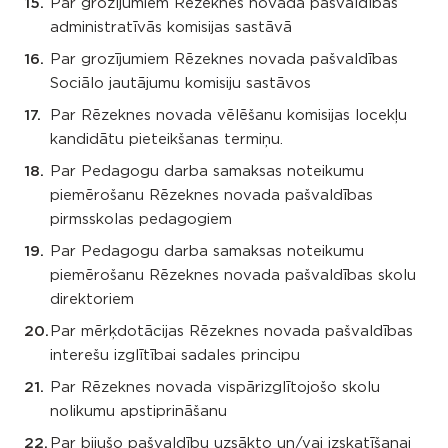
Par grozījumiem Rēzeknes novada pašvaldības
administratīvās komisijas sastāvā
Par grozījumiem Rēzeknes novada pašvaldības
Sociālo jautājumu komisiju sastāvos
Par Rēzeknes novada vēlēšanu komisijas locekļu
kandidātu pieteikšanas termiņu.
Par Pedagogu darba samaksas noteikumu
piemērošanu Rēzeknes novada pašvaldības
pirmsskolas pedagogiem
Par Pedagogu darba samaksas noteikumu
piemērošanu Rēzeknes novada pašvaldības skolu
direktoriem
Par mērķdotācijas Rēzeknes novada pašvaldības
interešu izglītībai sadales principu
Par Rēzeknes novada vispārizglītojošo skolu
nolikumu apstiprināšanu
Par bijušo pašvaldību uzsākto un/vai izskatīšanai