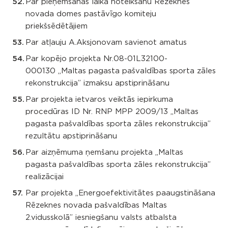
Par pieņemšanas laika noteikšanu Rēzeknes
novada domes pastāvīgo komiteju
priekšsēdētājiem
Par atļauju A.Aksjonovam savienot amatus
Par kopējo projekta Nr.08-01L32100-
000130 „Maltas pagasta pašvaldības sporta zāles
rekonstrukcija” izmaksu apstiprināšanu
Par projekta ietvaros veiktās iepirkuma
procedūras ID Nr. RNP MPP 2009/13 „Maltas
pagasta pašvaldības sporta zāles rekonstrukcija”
rezultātu apstiprināšanu
Par aizņēmuma ņemšanu projekta „Maltas
pagasta pašvaldības sporta zāles rekonstrukcija”
realizācijai
Par projekta „Energoefektivitātes paaugstināšana
Rēzeknes novada pašvaldības Maltas
2.vidusskolā” iesniegšanu valsts atbalsta