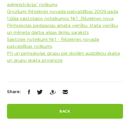
administrācija” nolikums
Grozījumi Rēzeknes novada pašvaldības 2009.gada
1.jūlija saistošajos noteikumos Nr.1 „Rēzeknes nova
Pirmsskolas pedagogu amata vienību, štata vienību
un mēneša darba algas likmju saraksts
Saistošie noteikumi Nr.1 - Rēzeknes novada
pašvaldības nolikums
PII un pirmsskolas grupu pie skolām audzēkņu skaita
un grupu skaita prognoze
Share:
BACK