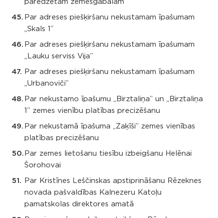
paredzētam zemesgabalam
Par adreses piešķiršanu nekustamam īpašumam
„Skals 1”
Par adreses piešķiršanu nekustamam īpašumam
„Lauku serviss Vija”
Par adreses piešķiršanu nekustamam īpašumam
„Urbanoviči”
Par nekustamo īpašumu „Birztaliņa” un „Birztaliņa
1” zemes vienību platības precizēšanu
Par nekustamā īpašuma „Zaķīši” zemes vienības
platības precizēšanu
Par zemes lietošanu tiesību izbeigšanu Helēnai
Šorohovai
Par Kristīnes Leščinskas apstiprināšanu Rēzeknes
novada pašvaldības Kalnezeru Katoļu
pamatskolas direktores amatā